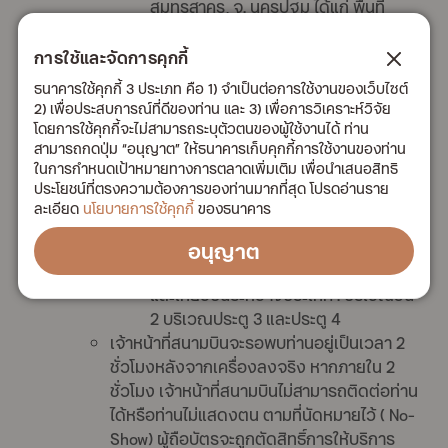
สมุทรสาคร, จ. นครปฐม ได้แก่ พื้นที่
อำเภอเมือง อำเภอสามพราน อำเภอ
นครชัยศรี และ อำเภอพุทธมณฑล และ จ.
การใช้และจัดการคุกกี้
สมุทรสงคราม เท่านั้น
ธนาคารใช้คุกกี้ 3 ประเภท คือ 1) จำเป็นต่อการใช้งานของเว็บไซต์
จุดนัดพบ
2) เพื่อประสบการณ์ที่ดีของท่าน และ 3) เพื่อการวิเคราะห์วิจัย
สนามบินดอนเมือง เที่ยวบินในประเทศ :
โดยการใช้คุกกี้จะไม่สามารถระบุตัวตนของผู้ใช้งานได้ ท่าน
สามารถกดปุ่ม “อนุญาต” ให้ธนาคารเก็บคุกกี้การใช้งานของท่าน
บริเวณ Airport information Counter
ในการกำหนดเป้าหมายทางการตลาดเพิ่มเติม เพื่อนำเสนอสิทธิ
อาคาร 2 ชั้น G ประตู 11
ประโยชน์ที่ตรงความต้องการของท่านมากที่สุด โปรดอ่านราย
สนามบินดอมเมือง เที่ยวบินระหว่าง
ละเอียด
นโยบายการใช้คุกกี้
ของธนาคาร
ประเทศ : บริเวณอาคาร 1 ชั้น G ประตู 5-
6
อนุญาต
สนามบินสุวรรณภูมิ เที่ยวบินในประเทศ
และเที่ยวบินระหว่างประเทศ : บริเวณชั้น
2 บริเวณประตู 3 และประตู 4
เจ้าหน้าที่สนามบินจะรอพบท่านอยู่เป็นเวลา 2
ชั่วโมงหลังจากเครื่องลงจริง หากภายใน 2
ชั่วโมง เจ้าหน้าที่สนามบินไม่สามารถติดต่อท่าน
ได้หรือท่านไม่แสดงตน ตามที่นัดหมายไว้ ( No-
Show) ผู้ถือบัตรจะถูกตัดสิทธิ์การให้บริการ