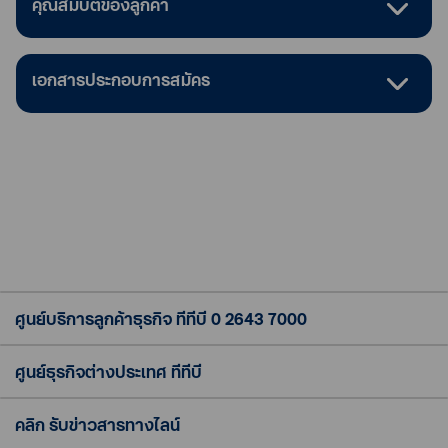
คุณสมบัติของลูกค้า
เอกสารประกอบการสมัคร
ศูนย์บริการลูกค้าธุรกิจ ทีทีบี
0 2643 7000
ศูนย์ธุรกิจต่างประเทศ ทีทีบี
คลิก รับข่าวสารทางไลน์