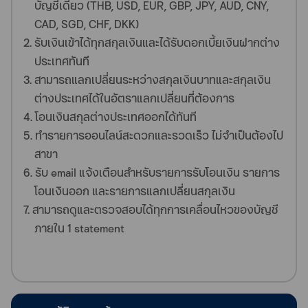
บัญชีเดียว (THB, USD, EUR, GBP, JPY, AUD, CNY,
CAD, SGD, CHF, DKK)
2. รับเงินเข้าได้ทุกสกุลเงินและได้รับดอกเบี้ยเงินฝากต่าง
ประเทศทันที
3. สามารถแลกเปลี่ยนระหว่างสกุลเงินบาทและสกุลเงิน
ต่างประเทศได้ในอัตราแลกเปลี่ยนที่ต้องการ
4. โอนเงินสกุลต่างประเทศออกได้ทันที
5. ทำรายการออนไลน์สะดวกและรวดเร็ว ไม่จำเป็นต้องไป
สาขา
6. รับ email แจ้งเตือนสำหรับรายการรับโอนเงิน รายการ
โอนเงินออก และรายการแลกเปลี่ยนสกุลเงิน
7. สามารถดูและตรวจสอบได้ทุกการเคลื่อนไหวของบัญชี
ภายใน 1 statement