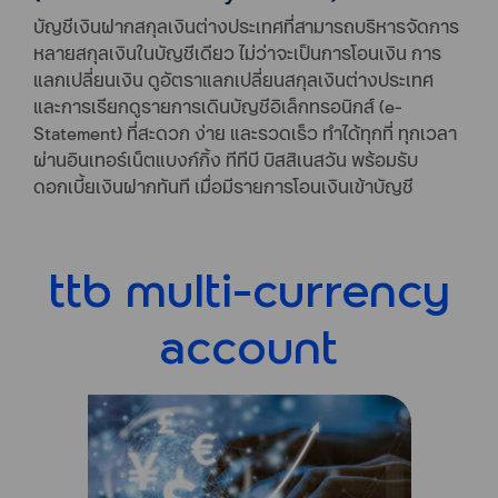
บัญชีเงินฝากสกุลเงินต่างประเทศที่สามารถบริหารจัดการ
หลายสกุลเงินในบัญชีเดียว ไม่ว่าจะเป็นการโอนเงิน การ
แลกเปลี่ยนเงิน ดูอัตราแลกเปลี่ยนสกุลเงินต่างประเทศ
และการเรียกดูรายการเดินบัญชีอิเล็กทรอนิกส์ (e-
Statement) ที่สะดวก ง่าย และรวดเร็ว ทำได้ทุกที่ ทุกเวลา
ผ่านอินเทอร์เน็ตแบงก์กิ้ง ทีทีบี บิสสิเนสวัน พร้อมรับ
ดอกเบี้ยเงินฝากทันที เมื่อมีรายการโอนเงินเข้าบัญชี
ttb multi-currency
account