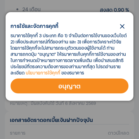
24 เดือน
สูงสุด 0.90 %
36 เดือน
สูงสุด 0.90 %
การใช้และจัดการคุกกี้
ธนาคารใช้คุกกี้ 3 ประเภท คือ 1) จำเป็นต่อการใช้งานของเว็บไซต์
2) เพื่อประสบการณ์ที่ดีของท่าน และ 3) เพื่อการวิเคราะห์วิจัย
บัญชีเพื่อใช้
ดอกเบี้ย
โดยการใช้คุกกี้จะไม่สามารถระบุตัวตนของผู้ใช้งานได้ ท่าน
สามารถกดปุ่ม “อนุญาต” ให้ธนาคารเก็บคุกกี้การใช้งานของท่าน
บัญชี ทีทีบี เบสิก
0.10 %
ในการกำหนดเป้าหมายทางการตลาดเพิ่มเติม เพื่อนำเสนอสิทธิ
ประโยชน์ที่ตรงความต้องการของท่านมากที่สุด โปรดอ่านราย
บัญชี ทีทีบี ออลล์ฟรี
ละเอียด
นโยบายการใช้คุกกี้
ของธนาคาร
0.00 %
อนุญาต
บัญชีเงินฝากกระแสรายวัน
0.00 %
หมายเหตุ : มีผลบังคับใช้ วันที่ 6 สิงหาคม 2569
เอกสาร
อัตราดอกเบี้ยเงินฝาก
ปัจจุบัน
รายการ
ดาวน์โหลด