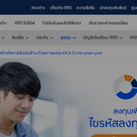
ห้องข่าว
เกี่ยวกับ ทีทีบี
ความยั่งยืน
นักลงทุนสัมพันธ์
ศูน
ุรกิจ
ทีทีบี รีเซิร์ฟ
โปรโมชันและสิทธิพิเศษ
อัตราและค่าธรรมเนียม
สินเชื่อ
ประกัน
ลงทุน
บัญชีเงินเดือน ทีทีบี
ดิจิ
สร้างโอกาสจับเงินล้าน ด้วยการลงทุน DCA ใน ttb smart port