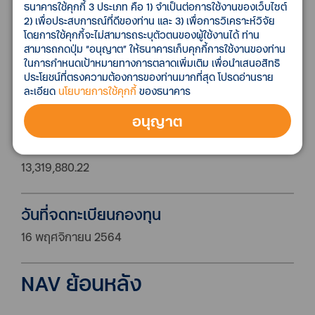
ธนาคารใช้คุกกี้ 3 ประเภท คือ 1) จำเป็นต่อการใช้งานของเว็บไซต์
ลงทุนได้ ( Non-Investment grade) และตราสารหนี้ที่ไม่ได้
2) เพื่อประสบการณ์ที่ดีของท่าน และ 3) เพื่อการวิเคราะห์วิจัย
รับการจัดอันดับความน่าเชื่อถือ (Unrated) และ/หรือหลัก
โดยการใช้คุกกี้จะไม่สามารถระบุตัวตนของผู้ใช้งานได้ ท่าน
ทรัพย์หรือทรัพย์สินอื่น หรือการหาดอกผลโดยวิธีอื่น
สามารถกดปุ่ม “อนุญาต” ให้ธนาคารเก็บคุกกี้การใช้งานของท่าน
ในการกำหนดเป้าหมายทางการตลาดเพิ่มเติม เพื่อนำเสนอสิทธิ
อย่างใดอย่างหนึ่งหรือหลายอย่างตามที่ประกาศคณะ
ประโยชน์ที่ตรงความต้องการของท่านมากที่สุด โปรดอ่านราย
กรรมการกำกับตลาดทุน หรือสำนักงาน ก.ล.ต. กำหนดให้
ละเอียด
นโยบายการใช้คุกกี้
ของธนาคาร
ลงทุนได้
อนุญาต
มูลค่าทรัพย์สินสุทธิ
13,319,880.22
วันที่จดทะเบียนกองทุน
16 พฤศจิกายน 2564
NAV ย้อนหลัง