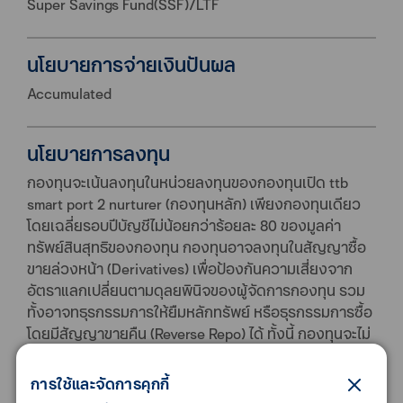
Super Savings Fund(SSF)/LTF
นโยบายการจ่ายเงินปันผล
Accumulated
นโยบายการลงทุน
กองทุนจะเน้นลงทุนในหน่วยลงทุนของกองทุนเปิด ttb
smart port 2 nurturer (กองทุนหลัก) เพียงกองทุนเดียว
โดยเฉลี่ยรอบปีบัญชีไม่น้อยกว่าร้อยละ 80 ของมูลค่า
ทรัพย์สินสุทธิของกองทุน กองทุนอาจลงทุนในสัญญาซื้อ
ขายล่วงหน้า (Derivatives) เพื่อป้องกันความเสี่ยงจาก
อัตราแลกเปลี่ยนตามดุลยพินิจของผู้จัดการกองทุน รวม
ทั้งอาจทธุรกรรมการให้ยืมหลักทรัพย์ หรือธุรกรรมการซื้อ
โดยมีสัญญาขายคืน (Reverse Repo) ได้ ทั้งนี้ กองทุนจะไม่
ลงทุนในตราสารที่มีสัญญาซื้อขายล่วงหน้าแฝง
(Structured Note) นอกจากนี้ กองทุนอาจลงทุนใน
การใช้และจัดการคุกกี้
ตราสารหนี้ที่มีอันดับความน่าเชื่อถือต่ากว่าระดับที่สามารถ