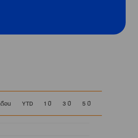
เดือน
YTD
1 ปี
3 ปี
5 ปี
ทั้งหมด