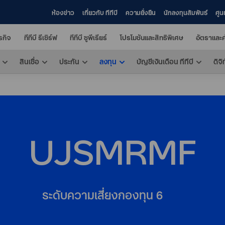
ห้องข่าว
เกี่ยวกับ ทีทีบี
ความยั่งยืน
นักลงทุนสัมพันธ์
ศูน
ุรกิจ
ทีทีบี รีเซิร์ฟ
ทีทีบี ซูพีเรียร์
โปรโมชันและสิทธิพิเศษ
อัตราและค
สินเชื่อ
ประกัน
ลงทุน
บัญชีเงินเดือน ทีทีบี
ดิจิ
UJSMRMF
ระดับความเสี่ยงกองทุน
6