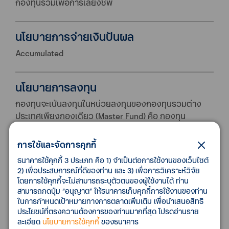
กองทุนรวมเพื่อการเลี้ยงชีพ
นโยบายการจ่ายเงินปันผล
Accumulated
นโยบายการลงทุน
กองทุนจะเน้นลงทุนในหน่วยลงทุนของกองทุนรวมต่าง
ประเทศเพียงกองเดียว (Master Fund) คือ กองทุน
Wellington Strategic European Equity Fund ใน
อัตราส่วน โดยเฉลี่ยในรอบปีบัญชีไม่น้อยกว่าร้อยละ 80
การใช้และจัดการคุกกี้
ของมูลค่าทรัพย์สินสุทธิของกองทุน
ธนาคารใช้คุกกี้ 3 ประเภท คือ 1) จำเป็นต่อการใช้งานของเว็บไซต์
2) เพื่อประสบการณ์ที่ดีของท่าน และ 3) เพื่อการวิเคราะห์วิจัย
โดยการใช้คุกกี้จะไม่สามารถระบุตัวตนของผู้ใช้งานได้ ท่าน
มูลค่าทรัพย์สินสุทธิ
สามารถกดปุ่ม “อนุญาต” ให้ธนาคารเก็บคุกกี้การใช้งานของท่าน
ในการกำหนดเป้าหมายทางการตลาดเพิ่มเติม เพื่อนำเสนอสิทธิ
338,990,645.1
ประโยชน์ที่ตรงความต้องการของท่านมากที่สุด โปรดอ่านราย
ละเอียด
นโยบายการใช้คุกกี้
ของธนาคาร