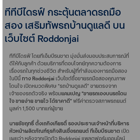
ทีทีบีไดรฟ์ กระตุ้นตลาดรถมือ
สอง เสริมทัพรถบ้านดูแลดี บน
เว็บไซต์ Roddonjai
ทีทีบีไดรฟ์ โดยทีเอ็มบีธนชาต มุ่งมั่นส่งมอบประสบการณ์ที่
ดีให้กับลูกค้า ด้วยบริการที่ตอบโจทย์ทุกความต้องการ
เรื่องรถในทุกช่วงชีวิต สำหรับผู้ที่กำลังมองหารถมือสอง
ในปีนี้
ทาง Roddonjai
เว็บไซต์ซื้อขายรถมือสองคุณภาพ
โดนใจ เปิดหมวดพิเศษ “รถบ้านดูแลดี” ขายตรงจาก
เจ้าของรถตัวจริง พร้อม
แคมเปญ “ขายรถเองบนรถโดน
ใจ ขายง่าย ขายไว ได้ราคาดี”
ฟรีค่าตรวจสภาพรถยนต์
มูลค่า 1,500 บาทแก่ผู้ขาย
นายชัชฤทธิ์ ตั้งเถกิงเกียรติ์ รองประธานเจ้าหน้าที่บริหาร
หัวหน้าผลิตภัณฑ์ธุรกิจสินเชื่อรถยนต์ ทีเอ็มบีธนชาต
เปิด
เผยว่า หลังจากเปิดตัว Roddonjai แพลตฟอร์มออนไลน์