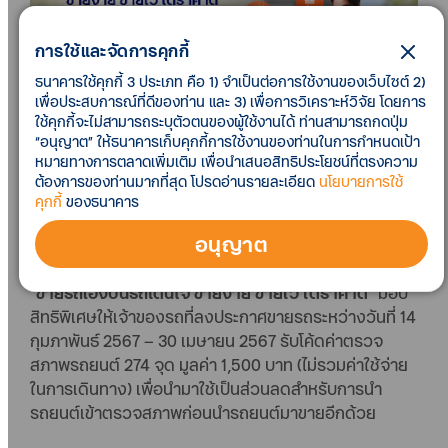
การใช้และจัดการคุกกี้
ธนาคารใช้คุกกี้ 3 ประเภท คือ 1) จำเป็นต่อการใช้งานของเว็บไซต์ 2)
เพื่อประสบการณ์ที่ดีของท่าน และ 3) เพื่อการวิเคราะห์วิจัย โดยการ
ใช้คุกกี้จะไม่สามารถระบุตัวตนของผู้ใช้งานได้ ท่านสามารถกดปุ่ม
“อนุญาต” ให้ธนาคารเก็บคุกกี้การใช้งานของท่านในการกำหนดเป้า
หมายทางการตลาดเพิ่มเติม เพื่อนำเสนอสิทธิประโยชน์ที่ตรงความ
ต้องการของท่านมากที่สุด โปรดอ่านรายละเอียด
นโยบายการใช้
สำหรับผู้ที่ต้องการขายรถบ้านเอง สามารถลงขายรถที่
คุกกี้
ของธนาคาร
เว็บไซต์ Roddonjai ได้ง่าย ๆ ด้วยตัวเอง โดยลงทะเบียน
อนุญาต
เป็นผู้ขายประเภทบุคคลทั่วไป ระบุข้อมูลรถยนต์ และทำการ
นัดหมายการตรวจสภาพรถยนต์กับ Roddonjai มี
แคมเปญ
“ขายรถเองบนรถโดนใจ ขายง่าย ขายไว ได้ราคาดี”
มอบ
สิทธิพิเศษให้เจ้าของรถที่ลงประกาศขายรถระหว่างวันที่ 14
กุมภาพันธ์ 2567 – 30 เมษายน 2567 รับโค้ดค่าตรวจ
สภาพรถยนต์ 274 จุด มูลค่า 1,500 บาท (ไม่รวมค่าใช้จ่าย
ในการเดินทาง) เพื่อนำมาใช้เป็นส่วนลดสำหรับการนำ
รถยนต์เข้าตรวจสภาพก่อนนำรถยนต์มาขายอีกด้วย