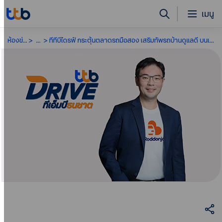
เมนู
ห้องข่าว
...
ทีทีบีไดรฟ์ กระตุ้นตลาดรถมือสอง เสริมทัพรถบ้านดูแลดี บนเว็บไซต์ Roddonjai