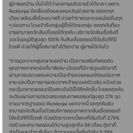
ผู้ขายรถบ้าน มั่นใจได้ว่าลงขายแล้วขายไวได้ราคา เพราะ
Roddonjai มีเครื่องมือและแคมเปญช่วยขาย ตลอดทุก
เดือน พร้อมสื่อโฆษณาฟรี ช่วยทำการตลาดออนไลน์ในทุก
ๆ ช่องทาง โดนเข้าถึงกลุ่มผู้ซื้อได้ตรงกลุ่ม รถทุกคันที่ลง
ขายสามารถจัดสินเชื่อรถได้ทุกคัน บริการจัดสินเชื่อถึงที่
วงเงินอนุมัติสูงสุด 100% กับสินเชื่อรถยนต์ใช้แล้วทีทีบี
ไดรฟ์ ช่วยให้ผู้ซื้อสบายใจได้รถง่าย ผู้ขายได้เงินไว
“การมุ่งเจาะกลุ่มตลาดรถบ้าน เป็นการเสริมทัพรถคัด
คุณภาพจากแหล่งที่มาพิเศษ เน้นรถที่มีการดูแลรักษาดี
ผ่านการตรวจสอบความเป็นเจ้าของรถยนต์ก่อนประกาศ
ขาย และเป็นการขายตรงจากเจ้าของรถตัวจริง หวังช่วย
กระตุ้นตลาดรถยนต์มือสองในปีนี้ให้คึกคักขึ้น โดยรถทุกคัน
จะต้องผ่านการตรวจสอบคุณภาพรถยนต์สูงสุด 274 จุด
ตามมาตรฐานของ Roddonjai นอกจากนี้ รถทุกคันยัง
สามารถจัดสินเชื่อด้วยบริการคุณภาพจากสินเชื่อรถยนต์
ใช้แล้วทีทีบีไดรฟ์ ด้วยอัตราดอกเบี้ยคงที่เริ่มต้นที่ 2.79%
ต่อปี และสามารถผ่อนได้นานสูงสุดถึง 84 เดือน กู้เท่าที่
จำเป็นและชำระคืนไหว อัตราดอกเบี้ยที่แท้จริง 5.29%