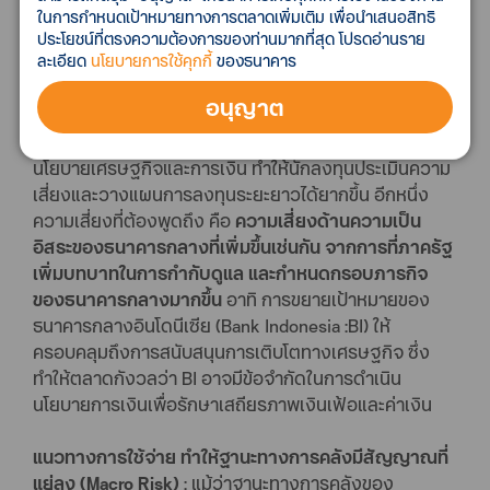
มากกว่าผลตอบแทนทางเศรษฐกิจ นอกจากนี้ ยังมีความ
ในการกำหนดเป้าหมายทางการตลาดเพิ่มเติม เพื่อนำเสนอสิทธิ
เสี่ยงจากการเปลี่ยนแปลงเชิงนโยบายที่รวดเร็ว เช่น การ
ประโยชน์ที่ตรงความต้องการของท่านมากที่สุด โปรดอ่านราย
ละเอียด
นโยบายการใช้คุกกี้
ของธนาคาร
เพิ่มความเข้มงวดของมาตรการควบคุมการส่งออกสินค้า
โภคภัณฑ์
หรือการที่ภาครัฐประกาศเข้ามามีบทบาทเป็น
อนุญาต
ตัวกลางในการซื้อขายสินค้าโภคภัณฑ์สำคัญในช่วง
พฤษภาคมที่ผ่านมา ซึ่งเพิ่มความไม่แน่นอนต่อทิศทาง
นโยบายเศรษฐกิจและการเงิน ทำให้นักลงทุนประเมินความ
เสี่ยงและวางแผนการลงทุนระยะยาวได้ยากขึ้น อีกหนึ่ง
ความเสี่ยงที่ต้องพูดถึง คือ
ความเสี่ยงด้านความเป็น
อิสระของธนาคารกลางที่เพิ่มขึ้นเช่นกัน จากการที่ภาครัฐ
เพิ่มบทบาทในการกำกับดูแล และกำหนดกรอบภารกิจ
ของธนาคารกลางมากขึ้น
อาทิ การขยายเป้าหมายของ
ธนาคารกลางอินโดนีเซีย (Bank Indonesia :BI) ให้
ครอบคลุมถึงการสนับสนุนการเติบโตทางเศรษฐกิจ ซึ่ง
ทำให้ตลาดกังวลว่า BI อาจมีข้อจำกัดในการดำเนิน
นโยบายการเงินเพื่อรักษาเสถียรภาพเงินเฟ้อและค่าเงิน
แนวทางการใช้จ่าย ทำให้ฐานะทางการคลังมีสัญญาณที่
แย่ลง (Macro Risk)
: แม้ว่าฐานะทางการคลังของ