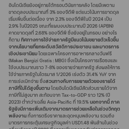
อินโดนีเซียยังอยู่ภายใต้กรอบวินัยการคลัง โดยมีเพดาน
ขาดดุลงบประมาณที่ 3% ของจีดีพี แต่แนวโน้มการขาดดุล
เริ่มเพิ่มขึ้นต่อเนื่อง จาก 2.3% ของจีดีพีในปี 2024 เป็น
2.9% ในปี2025 ขณะที่แผนงบประมาณปี 2026 (APBN)
คาดขาดดุลที่ 2.68% ของจีดีพี ซึ่งยังอยู่ในกรอบ อย่างไร
ก็ตาม
ทิศทางการใช้จ่ายภาครัฐมีแนวโน้มขยายตัวเร็วขึ้น
จากนโยบายที่ยกระดับสวัสดิการประชาชน และมาตรการ
เชิงประชานิยม
โดยเฉพาะโครงการอาหารกลางวันฟรี
(Makan Bergizi Gratis : MBG) ซึ่งเป็นโครงการเรือธงและ
ใช้งบประมาณราว 7-8% ของรายจ่ายภาครัฐ ส่งผลให้การ
ใช้จ่ายภาครัฐในไตรมาส 1/2026 เร่งตัว 31.4% YoY จาก
การเร่งเบิกจ่าย ซึ่ง
สวนทางกับการขยายตัวของรายได้
ภาษีที่ไม่ได้สูงขึ้นตาม
โดยอินโดนีเซียมีสัดส่วนรายได้จาก
ภาษีที่ไม่สูงมาก สะท้อนจาก Tax-to-GDP ราว 12% (ปี
2023) ต่ำกว่าเฉลี่ย Asia-Pacific ที่ 19.5%
นอกจากนี้ ภาค
รัฐยังมีภาระเพิ่มเติมจากมาตรการช่วยเหลือในช่วงวิกฤต
พลังงาน
ทั้งการตรึงราคาและอุดหนุนพลังงาน รวมถึง
มาตรการกระตุ้นเศรษฐกิจมูลค่า USD1.48 พันล้านในช่วง