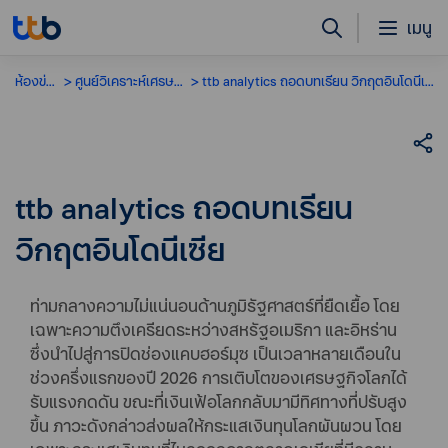
เมนู
ห้องข่าว
ศูนย์วิเคราะห์เศรษฐกิจ
ttb analytics ถอดบทเรียน วิกฤตอินโดนีเซีย
ttb analytics ถอดบทเรียน
วิกฤตอินโดนีเซีย
ท่ามกลางความไม่แน่นอนด้านภูมิรัฐศาสตร์ที่ยืดเยื้อ โดย
เฉพาะความตึงเครียดระหว่างสหรัฐอเมริกา และอิหร่าน
ซึ่งนำไปสู่การปิดช่องแคบฮอร์มุซ เป็นเวลาหลายเดือนใน
ช่วงครึ่งแรกของปี 2026 การเติบโตของเศรษฐกิจโลกได้
รับแรงกดดัน ขณะที่เงินเฟ้อโลกกลับมามีทิศทางที่ปรับสูง
ขึ้น ภาวะดังกล่าวส่งผลให้กระแสเงินทุนโลกผันผวน โดย