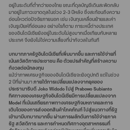
อยู่ในระดับที่ต่ำกว่าของไทย ขณะที่ดุลบัญชีเดินสะพัดกลับ
มาอยู่ในภาวะขาดดุลในช่วง 2-3 ปีหลัง ซึ่งสะท้อนถึงความ
อ่อนไหวต่อปัจจัยภายนอก เช่น เงินทุนเคลื่อนย้ายและค่า
เงินรูเปียห์ที่อ่อนลง อย่างไรก็ตาม ภาระหนี้ต่างประเทศ
ของอินโดนีเซียยังอยู่ในระดับไม่สูงมากเมื่อเทียบกับหลาย
ประเทศ จึงยังไม่ใช่ความเสี่ยงที่น่ากังวลในทันที
บทบาทภาครัฐอินโดนีเซียที่เพิ่มมากขึ้น และการใช้จ่ายที่
เน้นสวัสดิการประชาชน คือ ตัวแปรสำคัญที่สร้างความ
กังวลต่อนักลงทุน
แม้ว่าภาพเศรษฐกิจของอินโดนีเซียจะยังดูปกติ แต่ในช่วง
2 ปีที่ผ่านมา
ภายใต้การเปลี่ยนแปลงจากยุคของ
ประธานาธิบดี Joko Widodo ไปสู่ Prabowo Subianto
ทิศทางของเศรษฐกิจอินโดนีเซียมีการเปลี่ยนแปลงจาก
Model ที่เน้นเสถียรภาพทางเศรษฐกิจมหภาคและการ
เติบโตของการส่งออกสินค้าโภคภัณฑ์ ไปสู่แนวทางที่รัฐ
เข้ามามีบทบาทมากขึ้น ผ่านการผลักดันการใช้จ่ายภาค
รัฐ สวัสดิการ และการกำหนดทิศทางอุตสาหกรรมที่