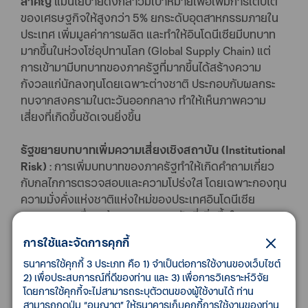
สำคัญ
แม้นโยบายดังกล่าวมีเป้าหมายเพื่อเพิ่มการเติบโต
ของเศรษฐกิจให้สูงกว่า 5% ยกระดับอุตสาหกรรมภายใน
ประเทศ เพิ่มมูลค่าการผลิต และทำให้อินโดนีเซียมีบทบาท
มากขึ้นในห่วงโซ่อุปทานโลก (Global Supply Chain) แต่
การเข้ามามีบทบาทของภาครัฐที่มากขึ้นได้สร้างความ
กังวลแก่นักลงทุนโดยเฉพาะต่างชาติ ประกอบกับผลกระ
ทบจากสงครามในตะวันออกกลาง ทำให้เห็นภาพความ
เสี่ยงที่เกิดขึ้นชัดเจนยิ่งขึ้น
รัฐขยายบทบาทเพิ่มความเสี่ยงเชิงสถาบัน (Institutional
Risk)
: การเพิ่มบทบาทของภาครัฐทำให้เกิดคำถามเกี่ยว
กับกลไกการตรวจสอบและความโปร่งใส โดยเฉพาะกองทุน
ความมั่งคั่งแห่งชาติแห่งใหม่ของประเทศอินโดนีเซีย
(Danantara) ซึ่งสะท้อนบทบาทของรัฐที่เพิ่มขึ้นในการลงทุน
โดยตรงในอุตสาหกรรมยุทธศาสตร์ แม้เป้าหมายคือการ
การใช้และจัดการคุกกี้
สนับสนุนการเติบโตระยะยาว แต่แนวทางดังกล่าวทำให้
นัก
ธนาคารใช้คุกกี้ 3 ประเภท คือ 1) จำเป็นต่อการใช้งานของเว็บไซต์
ลงทุนกังวลว่าภาครัฐอาจอยู่ในสองบทบาทพร้อมกัน คือ
2) เพื่อประสบการณ์ที่ดีของท่าน และ 3) เพื่อการวิเคราะห์วิจัย
ผู้กำกับดูแลและผู้เล่นในตลาด รวมถึงความเสี่ยงที่การ
โดยการใช้คุกกี้จะไม่สามารถระบุตัวตนของผู้ใช้งานได้ ท่าน
จัดสรรเงินทุนอาจให้น้ำหนักกับเป้าหมายเชิงยุทธศาสตร์
สามารถกดปุ่ม “อนุญาต” ให้ธนาคารเก็บคุกกี้การใช้งานของท่าน