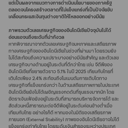
แต่เป็นผลจากแนวทางการดำเนินนโยบายของภาครัฐ
ตลอดจนโครงสร้างตลาดที่ไม่แข็งแกร่งที่เป็นปัจจัยขับ
เคลื่อนกระแสเงินทุนต่างชาติให้ไหลออกอย่างมีนัย
ภาพรวมตัวเลขเศรษฐกิจของอินโดนีเซียปัจจุบันไม่ได้
อ่อนแอจนถึงระดับที่น่ากังวล
หากพิจารณาจากตัวเลขเศรษฐกิจมหภาคและเสถียรภาพ
ทางเศรษฐกิจของอินโดนีเซียในช่วงที่ผ่านมา โดยรวมยัง
ไม่ได้สะท้อนถึงความเปราะบางอย่างมีนัยสำคัญ และตัวเลข
เศรษฐกิจบางด้านอยู่ในระดับที่ดีกว่าไทย เช่น จีดีพีของ
อินโดนีเซียที่ขยายตัวราว 5.1% ในปี 2025 เทียบกับไทยที่
เติบโตเพียง 2.4% สะท้อนถึงโมเมนตัมการเติบโตทาง
เศรษฐกิจที่แข็งแกร่งกว่า ในด้านเสถียรภาพภายในประเทศ
อินโดนีเซียยังไม่ได้เผชิญแรงกดดันที่รุนแรงมากนัก โดย
อัตราเงินเฟ้อยังอยู่ในระดับที่สามารถบริหารจัดการได้ และ
สัดส่วนหนี้สาธารณะต่อจีดีพีอยู่ในระดับค่อนข้างต่ำเมื่อ
เทียบกับไทย อย่างไรก็ดี หากมองในมิติของเสถียรภาพ
ภายนอก (External Stability) ภาพของอินโดนีเซียอาจไม่ได้
แข็งแกร่งเท่ากับไทย โดยระดับเงินสำรองระหว่างประเทศ