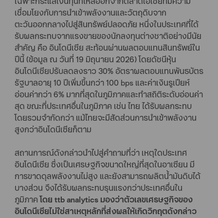
เฉพาะกระแสเงินทุนที่ไหลออกจากตลาดเอเชียที่มีความ
เชื่อมโยงกับการนำเข้าพลังงานและวัตถุดิบจาก
ตะวันออกกลางไปสู่สินทรัพย์ปลอดภัย หนึ่งในประเทศที่ได้
รับผลกระทบจากแรงขายของนักลงทุนต่างชาติอย่างมีนัย
สำคัญ คือ อินโดนีเซีย สะท้อนผ่านผลตอบแทนสินทรัพย์ใน
ปีนี้ (ข้อมูล ณ วันที่ 19 มิถุนายน 2026) โดยดัชนีหุ้น
อินโดนีเซียปรับลดลงราว 30% อัตราผลตอบแทนพันธบัตร
รัฐบาลอายุ 10 ปีเพิ่มขึ้นกว่า 100 bps และค่าเงินรูเปียห์
อ่อนค่ากว่า 6% มากที่สุดในภูมิภาคและทำสถิติระดับอ่อนค่า
สุด ขณะที่ประเทศอื่นในภูมิภาค เช่น ไทย ได้รับผลกระทบ
โดยรวมจำกัดกว่า แม้ไทยจะมีสัดส่วนการนำเข้าพลังงาน
สูงกว่าอินโดนีเซียก็ตาม
สถานการณ์ดังกล่าวนำไปสู่คำถามที่ว่า เหตุใดประเทศ
อินโดนีเซีย ซึ่งเป็นเศรษฐกิจขนาดใหญ่ที่สุดในอาเซียน มี
การขาดดุลพลังงานไม่สูง และยังสามารถผลิตน้ำมันดิบได้
บางส่วน จึงได้รับผลกระทบรุนแรงกว่าประเทศอื่นใน
ภูมิภาค
โดย ttb analytics มองว่าตัวเลขเศรษฐกิจของ
อินโดนีเซียไม่ใช่สาเหตุหลักที่ส่งผลให้เกิดวิกฤตดังกล่าว