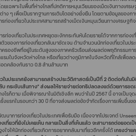
้นที่โดยเฉพาะในพื้นที่ห่างไกลที่ปกติการหมุนเวียนของเม็ดเงินทางเศ
่ต่าง ๆ เพื่อเป็นรากฐานการเติบโตอย่างยั่งยืน โดยตามข้อมูลของการท
ท่องเที่ยวในประเทศสามารถสร้างเม็ดเงินหมุนเวียนทางเศรษฐกิจได้
ารท่องเที่ยวในประเทศหยุดชะงักกระทันหันโดยรายได้จากการท่องเที
ตัวของการท่องเที่ยวกลับมาชัดเจน ด้านจำนวนนักท่องเที่ยวในประเ
่าครองชีพที่อยู่ในระดับสูงของภาคครัวเรือนส่งผลต่อพฤติกรรมการปร
กแรมในจังหวัดห่างไกล หรือเที่ยวต่างภูมิภาคในจังหวัดที่ใกล้เพื่อ
สอดคล้องกันราว 0.8 ล้านล้านบาท
ยวในประเทศยังสามารถสร้างประวัติศาสตร์เป็นปีที่ 2 ติดต่อกันในมิต
ล้ ไปกลับ กระชับเส้นทาง” ส่งผลให้รายจ่ายต่อทริปลดลงแต่ด้วยกา
างไรก็ตาม เมื่อพิจารณาในมิติเชิงลึก พบว่าในปี 2567 นี้ อาจเป็น
งครั้งแรกในรอบกว่า 30 ปี ที่อาจส่งผลต่อข้อจำกัดเรื่องการเพิ่มขึ้
พัฒนาการท่องเที่ยวในประเทศเพื่อรับมือ เนื่องจากโปรเจกต์ Unseen 
่องเที่ยวที่ยังไม่เคยเห็น กลายเป็นสิ่งที่เห็นแล้ว จะสามารถต่อยอดเป
ูงใจให้นักท่องเที่ยวเกิดการอยากกลับมาเที่ยวอีกครั้งได้
เกรงว่าแคม