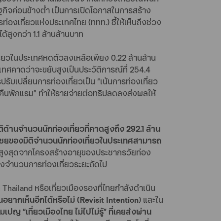
รษฐกิจค่อนข้างต่ำ เป็นการเปิดโอกาสในการสร้าง
่องเที่ยวแห่งประเทศไทย (ททท.) ชี้ให้เห็นถึงช่วง
สูงกว่า 1.1 ล้านล้านบาท
่ยวในประเทศหดตัวลงเหลือเพียง 0.22 ล้านล้าน
ทศคาดว่าจะขยับสูงเป็นประวัติการณ์ที่ 254.4
ับเปลี่ยนการท่องเที่ยวเป็น “เน้นการท่องเที่ยว
ลดคืนพักแรม” ทำให้รายจ่ายต่อทริปลดลงส่งผลให้
ิด้านจำนวนนักท่องเที่ยวที่คาดสูงถึง 292.1 ล้าน
รชดเชยของมิติจำนวนนักท่องเที่ยวในประเทศสามารถ
จุดสูงสุดจากโครงสร้างอายุของประชากรวัยท่อง
นของจำนวนการท่องเที่ยวระยะถัดไป
Thailand หรือเที่ยวเมืองรองที่ไทยกำลังดำเนิน
็นอยากเห็นอีกได้หรือไม่ (Revisit Intention
) และใน
เปญ “เที่ยวเมืองไทย ไม่ไปไม่รู้” ที่เคยส่งผ่าน