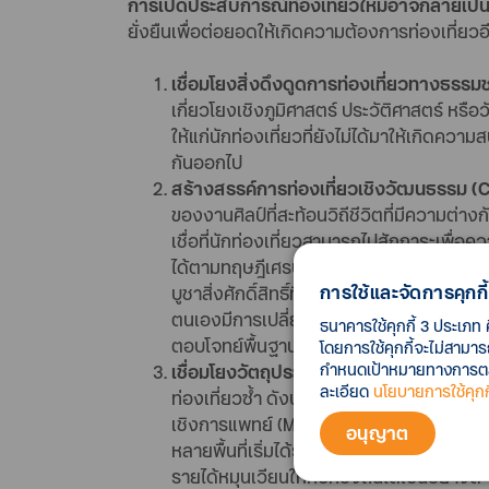
การเปิดประสบการณ์ท่องเที่ยวใหม่อาจกลายเป็น 
ยั่งยืนเพื่อต่อยอดให้เกิดความต้องการท่องเที่ยวอีก
เชื่อมโยงสิ่งดึงดูดการท่องเที่ยวทางธรรมชา
เกี่ยวโยงเชิงภูมิศาสตร์ ประวัติศาสตร์ ห
ให้แก่นักท่องเที่ยวที่ยังไม่ได้มาให้เกิดค
กันออกไป
สร้างสรรค์การท่องเที่ยวเชิงวัฒนธรรม (C
ของงานศิลป์ที่สะท้อนวิถีชีวิตที่มีความต
เชื่อที่นักท่องเที่ยวสามารถไปสักการะเพื่อ
ได้ตามทฤษฎีเศรษฐศาสตร์ที่ผู้คนส่วนมากมักห
การใช้และจัดการคุกกี้
บูชาสิ่งศักดิ์สิทธิ์ที่ประดิษฐานตามสถานที่ต
ตนเองมีการเปลี่ยนแปลงที่ดีขึ้นในอนาคต ซ
ธนาคารใช้คุกกี้ 3 ประเภท 
ตอบโจทย์พื้นฐานของมนุษย์ทุกคนที่ต้องกา
โดยการใช้คุกกี้จะไม่สามา
กำหนดเป้าหมายทางการตลาด
เชื่อมโยงวัตถุประสงค์อื่นให้ผนวกเข้ากับกา
ละเอียด
นโยบายการใช้คุกกี
ท่องเที่ยวซ้ำ ดังนั้น การผนวกเข้ากับความ
เชิงการแพทย์ (Medical Tourism) โดยในภาพย
อนุญาต
หลายพื้นที่เริ่มได้รับการยกระดับเป็นงานป
รายได้หมุนเวียนให้กับท้องถิ่นได้เป็นอย่างดี