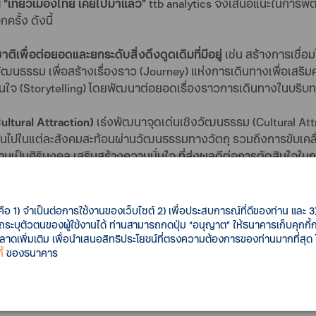
“เที่ยวเมืองไทย เคยไปมาแล้ว”
ttb analytics จึงเสนอแนะในการพัฒ
ครั้ง ดังนี้
ติเพื่อต่อยอดและยกระดับสิ่งดึงดูดเดิมที่มีอยู่
เช่น สร้างการเชื่อ
รือวัฒนธรรม เพื่อสร้างเรื่องราว (Journey) แห่งการเดินทางเพื่อเ
วามสนใจ (Storytelling) โดยพัฒนาต่อยอดเรื่องราวการเดินทางในบริบท
ultural Attraction)
เร่งพัฒนาจุดเด่นเชิงวัฒนธรรม (Cultural Attr
่างกันไปในแต่ละสังคมสะท้อนผ่านวัฒนธรรมทางวัตถุ รวมถึงการขับเ
ความเป็นศิริมงคล เสริมสร้างความมั่นใจ ที่ส่งผลดีต่อการตัดสินใจใน
ลีกหนีความเสี่ยงและไม่ยอมเปลี่ยนแปลงสิ่งต่าง ๆ ส่งผลต่อการเสียโ
่าง ๆ ของแต่ละปัจเจก ย่อมส่งผลให้ผู้คนบางส่วนมีความเชื่อมั่นที่จะเ
ึ่งพลังที่ได้รับจากการส่งผ่านวัฒนธรรมด้านจิตใจ และความเชื่อ สา
คือ 1) จำเป็นต่อการใช้งานของเว็บไซต์ 2) เพื่อประสบการณ์ที่ดีของท่าน และ 3) 
รประสบความสำเร็จในสิ่งที่คาดหวัง
รถระบุตัวตนของผู้ใช้งานได้ ท่านสามารถกดปุ่ม “อนุญาต” ให้ธนาคารเก็บคุกก
เพิ่มเติม เพื่อนำเสนอสิทธิประโยชน์ที่ตรงความต้องการของท่านมากที่สุด
รท่องเที่ยว
เนื่องจากการท่องเที่ยวส่วนใหญ่มีวัตถุประสงค์เพื่อกา
้
ของธนาคาร
สนใจพิเศษอื่น (Special Interest Tourism) เช่น ในภาพใหญ่ของประเ
่อยรายพื้นที่ อาจใช้ความสนใจที่หลากหลายและใช้จุดเด่นที่ต่างกันใน
ระจำปี หรือการท่องเที่ยวเชิงผจญภัย หรือแม้แต่ในรูปแบบการท่องเท