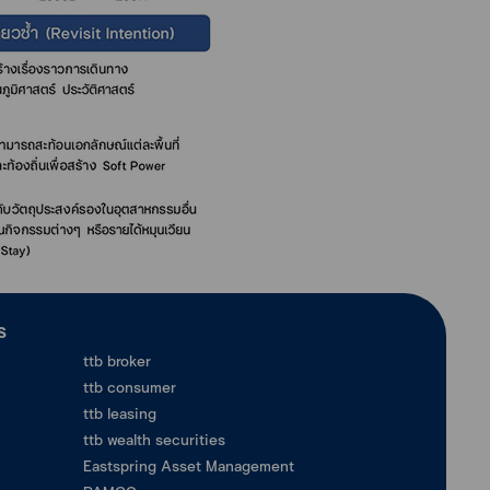
ร
ttb broker
ttb consumer
ttb leasing
ttb wealth securities
Eastspring Asset Management