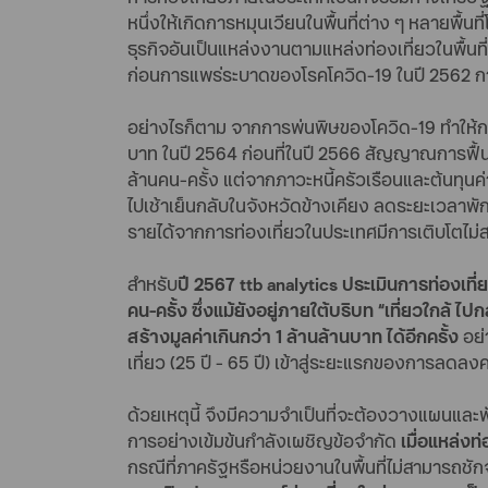
หนึ่งให้เกิดการหมุนเวียนในพื้นที่ต่าง ๆ หลายพื
ธุรกิจอันเป็นแหล่งงานตามแหล่งท่องเที่ยวในพื้นที
ก่อนการแพร่ระบาดของโรคโควิด-19 ในปี 2562 การ
อย่างไรก็ตาม จากการพ่นพิษของโควิด-19 ทำให้ก
บาท ในปี 2564 ก่อนที่ในปี 2566 สัญญาณการฟื้น
ล้านคน-ครั้ง แต่จากภาวะหนี้ครัวเรือนและต้นทุนค
ไปเช้าเย็นกลับในจังหวัดข้างเคียง ลดระยะเวลาพั
รายได้จากการท่องเที่ยวในประเทศมีการเติบโตไม่
สำหรับ
ปี 2567 ttb analytics ประเมินการท่องเที่
คน-ครั้ง ซึ่งแม้ยังอยู่ภายใต้บริบท “เที่ยวใก
สร้างมูลค่าเกินกว่า 1 ล้านล้านบาท ได้อีกครั้ง
อย่
เที่ยว (25 ปี - 65 ปี) เข้าสู่ระยะแรกของการลดล
ด้วยเหตุนี้ จึงมีความจำเป็นที่จะต้องวางแผนและ
การอย่างเข้มข้นกำลังเผชิญข้อจำกัด
เมื่อแหล่งท
กรณีที่ภาครัฐหรือหน่วยงานในพื้นที่ไม่สามารถชักจ