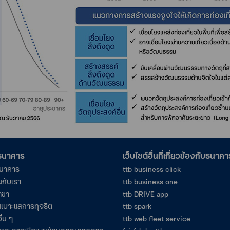
อธนาคาร
เว็บไซต์อื่นที่เกี่ยวข้องกับธนาคา
ธนาคาร
ttb business click
นกับเรา
ttb business one
าขา
ttb DRIVE app
เบาะแสการทุจริต
ttb spark
ื่น ๆ
ttb web fleet service