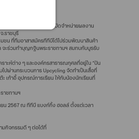
โดยศิลปินชาวราชบุรี พร้อมเปิดจำหน่ายผลงาน
.ราชบุรี
มชน ที่ทีมอาสาสมัครทีทีบีได้ไปร่วมพัฒนาสินค้า
นค้า จะร่วมทำบุญกฐินพระราชทานฯ สมทบกับบูธรับ
ราะห์ต่าง ๆ และองค์กรสาธารณกุศลที่อยู่ใน “ปัน
ับไปผ่านกระบวนการ Upcycling จัดทำเป็นเสื้อที่
ก้าอี้ อุปกรณ์การเรียน ให้กับน้องนักเรียนที่
ระราชทานฯ
น 2567 ณ ทีทีบี แบงก์กิ้ง ฮอลล์ ตั้งแต่เวลา
ามกิจกรรมดี ๆ ต่อได้ที่