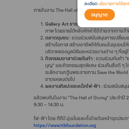
ละเอียด
นโยบายการใช้คุกกี
ภายในงาน The Hall of Giving ประจำปี 2567 จะไ
อนุญาต
Gallery Art ราชบุรี
: รับชมภาพผลงานศิลปะท
ภาพ โดยรายได้หลังหักค่าใช้จ่ายจากการจำ
ตลาดชุมชน
: ชวนร่วมสนับสนุนการเปลี่ยนแป
สร้างโอกาส สร้างอาชีพให้กับคนในชุมชนให้
บริจาคของมูลนิธิและหน่วยงานต่าง ๆ ที่อยู่
กิจกรรมอาสาช่วยกันทำ
: ชวนร่วมกันทำ “ย
บุญ” และกิจกรรมสุดพิเศษ ร่วมคืนสิ่งดี ๆ ใ
ระลึกงานกฐินพระราชทาน Save the World รวม
ขาดแคลนต่อไป
ผลงานศิลปะของเด็กไฟ-ฟ้า
: ร่วมสนับสน
แล้วพบกันในงาน “The Hall of Giving” ประจำปี 25
9:30 – 14:30 น.
ไฟ-ฟ้า โดย ทีทีบี มุ่งมั่นและตั้งใจเดินหน้าจุดปร
https://www.ttbfoundation.org