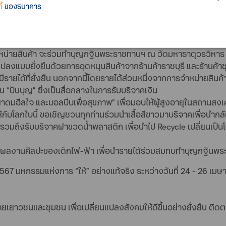
้
ของธนาคาร
ด้พบกับกิจกรรมต่าง ๆ มากมาย ได้แก่
ี่บอกเล่าเรื่องราวของจังหวัดราชบุรี ผ่านลายเส้นที่สร้างสรรค์ 
หน่ายสินค้า จะร่วมทำบุญกฐินพระราชทานฯ ณ วัดมหาธาตุวรวิหาร จ
ลงแบบยั่งยืนด้วยการอุดหนุนสินค้าจากร้านค้าราชบุรี และร้านค้าชุ
มีรายได้ที่ยั่งยืน นอกจากนี้โดยรายได้ส่วนหนึ่งจากการจำหน่ายสิ
ใน “ปันบุญ” ซึ่งเป็นสื่อกลางในการรับบริจาคเงิน
าดมฮีลใจ และบอลบีบเพื่อสุขภาพ” เพื่อมอบให้ผู้สูงอายุในสถานสงเค
ห้กับโลกใบนี้ ขอเชิญชวนทุกท่านร่วมนำเสื้อสีขาวมาบริจาคเพื่อนำกล
ถึงรับบริจาคฝาขวดน้ำพลาสติก เพื่อนำไป Recycle เปลี่ยนเป็นโต๊ะ เ
ุนผลงานศิลปะของเด็กไฟ-ฟ้า เพื่อนำรายได้ร่วมสมทบทำบุญกฐินพ
67 มหกรรมแห่งการ “ให้” อย่างแท้จริง ระหว่างวันที่ 24 - 26 เมษาย
ะกายเยาวชนและชุมชน เพื่อเปลี่ยนแปลงสังคมให้ดีขึ้นอย่างยั่งยืน ติดต