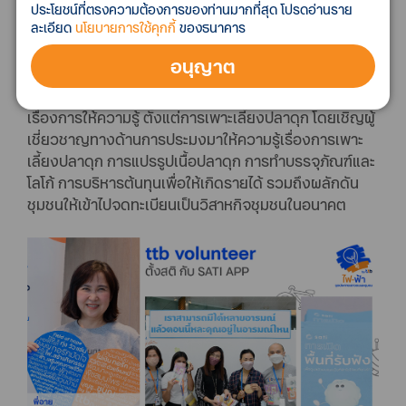
โครงการ “สานฝัน สร้างอาชีพ บ้านประชารัฐไทยมุสลิม
ประโยชน์ที่ตรงความต้องการของท่านมากที่สุด โปรดอ่านราย
ละเอียด
นโยบายการใช้คุกกี้
ของธนาคาร
สามัคคี”
เป็นโครงการที่เข้าไปช่วยเหลือชุมชนด้านการ
สร้างงานสร้างอาชีพเสริม ให้กับชุมชนมุสลิมอิสลาม
อนุญาต
สามัคคี รวมกว่า 98 ครัวเรือน ด้วยอาชีพการเพาะเลี้ยง
ปลาดุก การแปรรูปอาหาร โดยทีมอาสาได้เข้าไปสนับสนุน
เรื่องการให้ความรู้ ตั้งแต่การเพาะเลี้ยงปลาดุก โดยเชิญผู้
เชี่ยวชาญทางด้านการประมงมาให้ความรู้เรื่องการเพาะ
เลี้ยงปลาดุก การแปรรูปเนื้อปลาดุก การทำบรรจุภัณฑ์และ
โลโก้ การบริหารต้นทุนเพื่อให้เกิดรายได้ รวมถึงผลักดัน
ชุมชนให้เข้าไปจดทะเบียนเป็นวิสาหกิจชุมชนในอนาคต