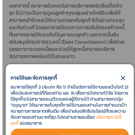
นอกจากนี้ ธนาคารยังคงเน้นการบริหารพอร์ตสินเชื่อเชิง
รุก ไม่ว่าจะเป็นการดูแลลูกค้าทุกกลุ่มอย่างใกล้ชิดเพื่อให้
สามารถเข้าถึงและให้ความช่วยเหลือลูกค้าได้อย่างตรงจุด
และทันท่วงที โดยธนาคารมีแนวทางการปรับโครงสร้างหนี้
ที่หลากหลายให้ตรงกับปัญหาของลูกค้า นอกจากนั้นยัง
สนับสนุนโครงการรวบหนี้ (Debt Consolidation) เพื่อช่วย
บรรเทาภาระดอกเบี้ยและช่วยให้ลูกหนี้สามารถบริหาร
จัดการสภาพคล่องได้ในระยะยาว
ในภาพรวมธนาคารได้ให้ความช่วยเหลือลูกค้าผ่านการปรับ
การใช้และจัดการคุกกี้
โครงสร้างหนี้คิดเป็นมูลค่าสินเชื่อประมาณ 11% ของพอร์ต
สินเชื่อรวม ขณะที่จำนวนลูกค้าภายใต้โครงการรวบหนี้
ธนาคารใช้คุกกี้ 3 ประเภท คือ 1) จำเป็นต่อการใช้งานของเว็บไซต์ 2)
เพิ่มขึ้นจากประมาณ 17,000 ราย ณ สิ้นปีที่แล้ว สู่ระดับ
เพื่อประสบการณ์ที่ดีของท่าน และ 3) เพื่อการวิเคราะห์วิจัย โดยการ
ใช้คุกกี้จะไม่สามารถระบุตัวตนของผู้ใช้งานได้ ท่านสามารถกดปุ่ม
25,000 รายในปัจจุบัน ซึ่งธนาคารสามารถช่วยแบ่งเบา
“อนุญาต” ให้ธนาคารเก็บคุกกี้การใช้งานของท่านในการกำหนดเป้า
ภาระดอกเบี้ยของลูกค้ากลุ่มดังกล่าวได้กว่า 1,700 ล้าน
หมายทางการตลาดเพิ่มเติม เพื่อนำเสนอสิทธิประโยชน์ที่ตรงความ
บาท
ต้องการของท่านมากที่สุด โปรดอ่านรายละเอียด
นโยบายการใช้
คุกกี้
ของธนาคาร
จากการดำเนินการข้างต้น ประกอบกับการบริหาร