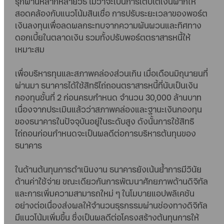
รุกผ่านหลากหลายวิธี ไม่ว่าจะเป็นการเติบโตเงินฝากให้
สอดคล้องกับแนวโน้มสินเชื่อ การปรับระยะเวลาของพอร์ต
เงินลงทุนเพื่อลดผลกระทบจากความผันผวนและทิศทาง
ดอกเบี้ยในตลาดเงิน รวมทั้งปรับพอร์ตตราสารหนี้ให้
เหมาะสม
เพื่อบริหารทุนและสภาพคล่องส่วนเกิน เมื่อเดือนมิถุนายนที่
ผ่านมา ธนาคารได้ใช้สิทธิไถ่ถอนตราสารหนี้ที่นับเป็นเงิน
กองทุนชั้นที่ 2 ก่อนครบกำหนด จำนวน 30,000 ล้านบาท
เนื่องจากประเมินแล้วว่าสภาพคล่องและฐานะเงินกองทุน
ของธนาคารในปัจจุบันอยู่ในระดับสูง ดังนั้นการใช้สิทธิ
ไถ่ถอนก่อนกำหนดจะเป็นผลดีต่อการบริหารต้นทุนของ
ธนาคาร
ในด้านต้นทุนการดำเนินงาน ธนาคารยังเน้นย้ำการมีวินัย
ด้านค่าใช้จ่าย ขณะเดียวกันการพัฒนาศักยภาพด้านดิจิทัล
และการเพิ่มความสามารถใหม่ ๆ ในโมบายแอปพลิเคชัน
อย่างต่อเนื่องส่งผลให้จำนวนธุรกรรมผ่านช่องทางดิจิทัล
มีแนวโน้มเพิ่มขึ้น ซึ่งเป็นผลดีต่อโครงสร้างต้นทุนการให้