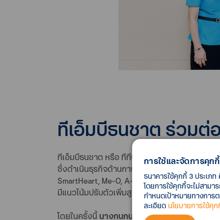
ทีเอ็มบีธนชาต ร่วมต
ทีเอ็มบีธนชาต หรือ ทีทีบี ตอกย้ำความเป็นพันธมิ
การใช้และจัดการคุกกี้
ซึ่งดำเนินธุรกิจด้านการผลิตและจำหน่ายอาหารสัตว
ธนาคารใช้คุกกี้ 3 ประเภท 
SmartHeart, Me-O, A-Pro, Optimum โดยบริษัทมี
โดยการใช้คุกกี้จะไม่สามา
มีแนวโน้มปรับตัวเพิ่มสูงขึ้น
กำหนดเป้าหมายทางการตลาด
ละเอียด
นโยบายการใช้คุกกี
โดยในครั้งนี้
นางกนกนารถ นำพาเจริญ (ที่ 2 จากซ้