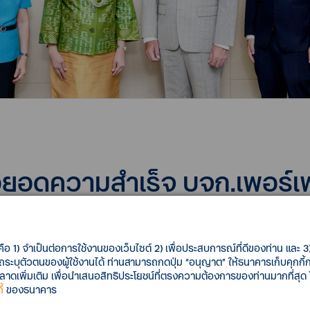
่อยอดความสำเร็จ บจก.เพอร์เ
ตรทางธุรกิจกับกลุ่มเครือเจริญโภคภัณฑ์ โดยให้การสนับสนุนทางการเ
์เลี้ยงแบบครบวงจร และเป็นผู้นำธุรกิจผลิตและจัดจำหน่ายอาหารสัตว์
คือ 1) จำเป็นต่อการใช้งานของเว็บไซต์ 2) เพื่อประสบการณ์ที่ดีของท่าน และ 3) 
แผนต่อยอดและขยายธุรกิจเพิ่มกำลังการผลิต เพื่อรองรับความต้องก
รถระบุตัวตนของผู้ใช้งานได้ ท่านสามารถกดปุ่ม “อนุญาต” ให้ธนาคารเก็บคุกก
เพิ่มเติม เพื่อนำเสนอสิทธิประโยชน์ที่ตรงความต้องการของท่านมากที่สุด
้
ของธนาคาร
าย) ประธานคณะผู้บริหารธุรกิจสัตว์เลี้ยง บริษัท เพอร์เฟค คอมพ