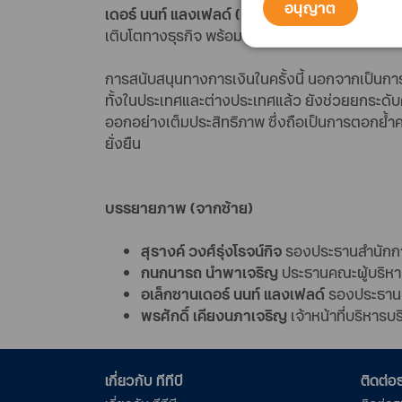
อนุญาต
เดอร์ นนท์ แลงเฟลด์ (ที่ 2 จากขวา) รองประธานเจ
เติบโตทางธุรกิจ พร้อมสนับสนุนวงเงินสินเชื่อ 
การสนับสนุนทางการเงินในครั้งนี้ นอกจากเป็นการ
ทั้งในประเทศและต่างประเทศแล้ว ยังช่วยยกระดับค
ออกอย่างเต็มประสิทธิภาพ ซึ่งถือเป็นการตอกย้ำ
ยั่งยืน
บรรยายภาพ (จากซ้าย)
สุรางค์ วงศ์รุ่งโรจน์กิจ
รองประธานสำนักการ
กนกนารถ นำพาเจริญ
ประธานคณะผู้บริหารธ
อเล็กซานเดอร์ นนท์ แลงเฟลด์
รองประธานเจ้
พรศักดิ์ เคียงนภาเจริญ
เจ้าหน้าที่บริหารบ
เกี่ยวกับ ทีทีบี
ติดต่