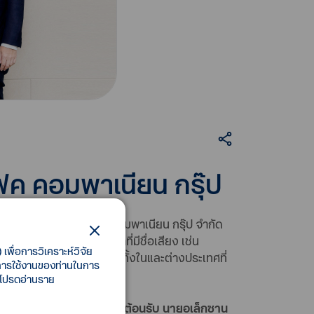
ฟค คอมพาเนียน กรุ๊ป
งินแก่ บริษัท เพอร์เฟค คอมพาเนียน กรุ๊ป จำกัด
เลี้ยงภายใต้ตราสินค้าที่มีชื่อเสียง เช่น
เพื่อการวิเคราะห์วิจัย
ารอาหารสัตว์เลี้ยง จากทั้งในและต่างประเทศที่
ี้การใช้งานของท่านในการ
 โปรดอ่านราย
าเนียน กรุ๊ป จำกัด ให้การต้อนรับ นายอเล็กซาน