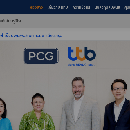
ห้องข่าว
เกี่ยวกับ ทีทีบี
ความยั่งยืน
นักลงทุนสัมพันธ์
ศูน
าะห์เศรษฐกิจ
สำเร็จ บจก.เพอร์เฟค คอมพาเนียน กรุ๊ป