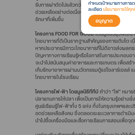
กำหนดเป้าหมายทางการตลาด
รับการผ่าตัดไปแล้วกว่า 16,000 ราย โดยในแต่ละ
ละเอียด
นโยบายการใช้คุกกี
ช่วยเหลืออย่างต่อเนื่อง โดยมีเป้าหมายในการช่วยเ
รักษาที่เพิ่มขึ้น
อนุญาต
โครงการ FOOD FOR GOOD
โดยมูลนิธิยุวพัฒน์
โภชนาการที่ดีเป็นรากฐานสำคัญของการเติบโต เน
หากประชากรมีภาวะโภชนาการที่ไม่ดีอาจส่งผลกระ
ปัญหาทางการเรียนรู้หรือโอกาสในการประกอบอาช
จะนำไปสนับสนุนค่าอาหารและการเกษตร เพื่อสร้างแห
เก็บรักษาอาหารผ่านนวัตกรรมตู้แช่โซลาร์เซลล์ แ
โภชนาการในโรงเรียน
โครงการไฟ-ฟ้า โดยมูลนิธิทีทีบ
ี คำว่า “ไฟ” หมา
ปลาแทนการให้ปลา เพื่อเป็นการให้ความรู้อย่างยั่งยื
ศูนย์เรียนรู้ไฟ-ฟ้าทั้ง 5 แห่ง ทั้งในกรุงเทพฯและป
อดช่วยเหลือสังคม ซึ่งตลอดระยะเวลาการดำเนินงาน
นำไปซื้อเครื่องมือและสื่อการเรียนการสอนเพื่อจุ
มาร่วมกันบริจาคเพื่อสร้างการเปลี่ยนแปลงให้เด็ก ๆ 