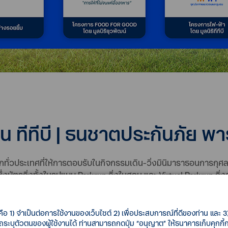
 ทีทีบี | ธนชาตประกันภัย พา
ทั่วประเทศที่ให้การตอบรับในกิจกรรมเดิน-วิ่งมินิมาราธอนการกุศลแห่
่งบัตรวิ่งทั้งในรูปแบบ Parkrun วิ่งในสวน และ Virtual Parkrun วิ่งสะ
ริจาคได้จนถึงวันที่ 23 ธันวาคมนี้ โดยเงินบริจาคนำไปลดหย่อนภาษีได
น้าพัฒนาศักยภาพ สร้างสุขภาพที่แข็งแรง โภชนาการที่ดี และการเรียนรู
คือ 1) จำเป็นต่อการใช้งานของเว็บไซต์ 2) เพื่อประสบการณ์ที่ดีของท่าน และ 3) 
ที่ไม่แสวงหากำไร โดยนำเงินระดมทุนไปใช้เพื่อการผ่าตัดรักษาเด็กที
รถระบุตัวตนของผู้ใช้งานได้ ท่านสามารถกดปุ่ม “อนุญาต” ให้ธนาคารเก็บคุกก