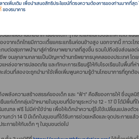
เพิ่มเติม เพื่อนำเสนอสิทธิประโยชน์ที่ตรงความต้องการของท่านมากที่สุด
ปีทางมูลนิธิฯ จะนำแพทย์อาสาลงไปช่วยเหลือผู้ป่วยในพื้นที่ห่างไ
้
ของธนาคาร
หลือผู้คนให้ได้ 750 – 1,000 คนต่อปี ซึ่งเงินบริจาคที่ได้มาจะสามา
 ช่วยเหลือด้านโภชนาการของเด็ก ๆ ที่ขาดแคลนทั่วประเทศ ได้ดำเนิน
ื่องจากเด็กไทยมีภาวะเตี้ยแคระแกร็นค่อนข้างสูง นอกจากนี้ ภา
ทบต่อสุขภาพนำมาสู่ค่ารักษาพยาบาลที่สูงขึ้น รวมไปถึงยังส่งผ
ีพ จนลุกลามกลายเป็นปัญหาด้านทรัพยากรบุคคลของประเทศ โดยเงิน
ล่งอาหารปลอดภัย และทักษะการเรียนรู้ให้กับโรงเรียนในพื้นที่ห่าง
ละส่วนที่สองจะถูกนำมาใช้เพื่อเพิ่มพูนความรู้ด้านโภชนาการที่ถูกต
ยถึงพลังความสร้างสรรค์ของเด็ก และ “ฟ้า” คือสีของการให้ ซึ่งมูลน
นแก่เด็กกลุ่มเป้าหมายในชุมชนที่มีอายุระหว่าง 12 - 17 ปี ได้มีพื้นท
ริมณฑล ฟรี ไม่มีค่าใช้จ่าย เพื่อให้เด็กนำความรู้ไปใช้เปลี่ยนแปลงตัว
กว่า 14 ปี มีเด็กในชุมชนที่ได้รับการช่วยเหลือและจุดประกายแล้วก
ดประกายให้กับเด็ก ๆ ในชุมชนต่อไป
ทั้ง 3 มูลนิธิที่
https://parkrun.ttbfoundation.org/
ได้ตั้งแต่วั