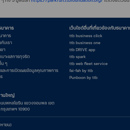
อธนาคาร
เว็บไซต์อื่นที่เกี่ยวข้องกับธนาคา
ธนาคาร
ttb business click
นกับเรา
ttb business one
าขา
ttb DRIVE app
เบาะแสการทุจริต
ttb spark
ื่น ๆ
ttb web fleet service
และการเปิดเผยข้อมูลคุณภาพการ
fai-fah by ttb
าร
Punboon by ttb
งานใหญ่
ถนนพหลโยธิน แขวงจอมพล เขต
ร กรุงเทพฯ 10900
มหาชน)