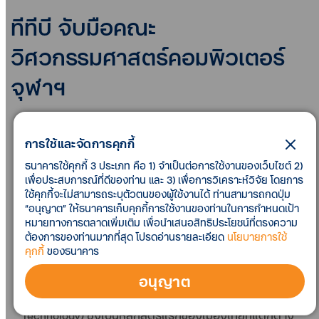
ทีทีบี จับมือคณะ
วิศวกรรมศาสตร์คอมพิวเตอร์
จุฬาฯ
นายปิติ ตัณฑเกษม
(ที่ 2 จากขวา) ประธานเจ้าหน้าที่บริหาร
การใช้และจัดการคุกกี้
ทีเอ็มบีธนชาต และ
ศาสตราจารย์ ดร.สุพจน์ เตชวรสิน
สกุล
(ที่ 2 จากซ้าย) คณบดี คณะวิศวกรรมศาสตร์
ธนาคารใช้คุกกี้ 3 ประเภท คือ 1) จำเป็นต่อการใช้งานของเว็บไซต์ 2)
จุฬาลงกรณ์มหาวิทยาลัย ร่วมลงนามบันทึกข้อตกลง
เพื่อประสบการณ์ที่ดีของท่าน และ 3) เพื่อการวิเคราะห์วิจัย โดยการ
ใช้คุกกี้จะไม่สามารถระบุตัวตนของผู้ใช้งานได้ ท่านสามารถกดปุ่ม
ความร่วมมือในการร่วมพัฒนานิสิตที่มีความเชี่ยวชาญ
“อนุญาต” ให้ธนาคารเก็บคุกกี้การใช้งานของท่านในการกำหนดเป้า
ด้านดิจิทัล หรือ Tech Talent เพื่อตอบโจทย์โลกยุคใหม่และ
หมายทางการตลาดเพิ่มเติม เพื่อนำเสนอสิทธิประโยชน์ที่ตรงความ
สร้างบุคลากรที่มีทักษะตรงตามความต้องการของภาค
ต้องการของท่านมากที่สุด โปรดอ่านรายละเอียด
นโยบายการใช้
อุตสาหกรรมที่จะช่วยแก้ปัญหาการขาดแคลนบุคลากรทาง
คุกกี้
ของธนาคาร
ด้านคอมพิวเตอร์ในปัจจุบัน
ภายใต้หลักสูตรวิศวกรรม
อนุญาต
ศาสตรบัณฑิต สาขาวิชาวิศวกรรมคอมพิวเตอร์และ
เทคโนโลยีดิจิทัล
(CEDT-Computer Engineering & Digital
Technology) ซึ่งเป็นหลักสูตรแรกของเมืองไทยที่แตกต่าง