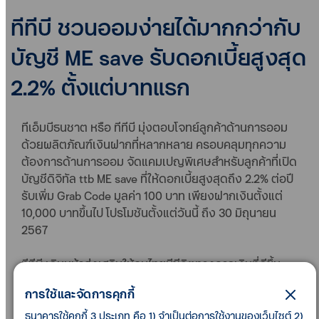
ทีทีบี ชวนออมง่ายได้มากกว่ากับ
บัญชี ME save รับดอกเบี้ยสูงสุด
2.2% ตั้งแต่บาทแรก
ทีเอ็มบีธนชาต หรือ ทีทีบี มุ่งตอบโจทย์ลูกค้าด้านการออม
ด้วยผลิตภัณฑ์เงินฝากที่หลากหลาย ครอบคลุมทุกความ
ต้องการด้านการออม จัดแคมเปญพิเศษสำหรับลูกค้าที่เปิด
บัญชีดิจิทัล ttb ME save ที่ให้ดอกเบี้ยสูงสุดถึง 2.2% ต่อปี
รับเพิ่ม Grab Code มูลค่า 100 บาท เพียงฝากเงินตั้งแต่
10,000 บาทขึ้นไป โปรโมชันตั้งแต่วันนี้ ถึง 30 มิถุนายน
2567
ทีทีบี เดินหน้าส่งเสริมให้คนไทยมีชีวิตทางการเงินที่ดีขึ้น
รอบด้าน โดยเฉพาะด้านการออมเงิน ที่ถือเป็นพื้นฐาน
การใช้และจัดการคุกกี้
สำคัญในการสร้างความมั่นคงทางการเงินทั้งวันนี้และ
อนาคต ด้วยการเลือกบัญชีเพื่อออม ttb ME save บัญชี
ธนาคารใช้คุกกี้ 3 ประเภท คือ 1) จำเป็นต่อการใช้งานของเว็บไซต์ 2)