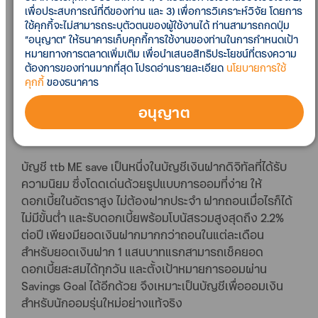
เพื่อประสบการณ์ที่ดีของท่าน และ 3) เพื่อการวิเคราะห์วิจัย โดยการ
เงินฝากดิจิทัล ให้ดอกเบี้ยสูงสุด 2.2% ต่อปี และเป็นที่ชื่น
ใช้คุกกี้จะไม่สามารถระบุตัวตนของผู้ใช้งานได้ ท่านสามารถกดปุ่ม
ชอบของนักออมรุ่นใหม่ จัดแคมเปญพิเศษเปิดบัญชี ttb
“อนุญาต” ให้ธนาคารเก็บคุกกี้การใช้งานของท่านในการกำหนดเป้า
ME save เพียงฝากเงินตั้งแต่ 10,000 บาทขึ้นไประหว่างวัน
หมายทางการตลาดเพิ่มเติม เพื่อนำเสนอสิทธิประโยชน์ที่ตรงความ
ที่ 15 เมษายน – 30 มิถุนายน 2567 และคงเงินไว้ไม่ต่ำกว่า
ต้องการของท่านมากที่สุด โปรดอ่านรายละเอียด
นโยบายการใช้
10,000 บาทต่อเนื่อง 30 วันนับจากวันที่เปิดบัญชี รับทันที
คุกกี้
ของธนาคาร
Grab Code มูลค่า 100 บาท โดยสามารถกดรับสิทธิ์ผ่าน
อนุญาต
แอป ttb touch และใช้เป็นส่วนลดเมื่อสั่งอาหารขั้นต่ำ 300
บาท ผ่านแอปพลิเคชัน Grab ได้ถึง 30 พฤศจิกายน 2567
บัญชี ttb ME save เป็นหนึ่งในบัญชีเงินฝากดิจิทัลที่ได้รับ
ความนิยม ซึ่งโดดเด่นด้วยรูปแบบการออมที่ง่าย ให้
ดอกเบี้ยในอัตราสูง ไม่ต้องฝากประจำ ฝากถอนเมื่อไรก็ได้
ไม่มีขั้นต่ำ และรับดอกเบี้ยพร้อมโบนัสรวมสูงสุดถึง 2.2%
ต่อปี เพียงมียอดเงินฝากมากกว่าถอนในแต่ละเดือน
สำหรับยอดเงินฝาก 1 แสนบาทแรกสามารถเช็คยอด
ดอกเบี้ยสะสมได้ทุกวัน และตั้งเป้าหมายการออมผ่าน
Savings Goal ได้อีกด้วย จึงเหมาะเป็นบัญชีเพื่อออมเงิน
สำหรับนักออมรุ่นใหม่อย่างแท้จริง