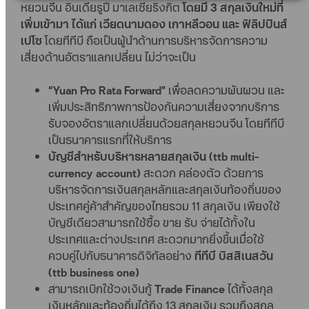
หยวนจีน อินเดียรูปี มาเลเซียริงกิต
โดยมี 3 สกุลเงินใหม่ที่
เพิ่มเข้ามา ได้แก่ เวียดนามดอง เกาหลีวอน และ ฟิลิปปินส์
เปโซ
โดยทีทีบี ถือเป็นผู้นำด้านการบริหารจัดการความ
เสี่ยงด้านอัตราแลกเปลี่ยน ไม่ว่าจะเป็น
“Yuan Pro Rata Forward”
เพื่อลดความผันผวน และ
เพิ่มประสิทธิภาพการป้องกันความเสี่ยงจากบริการ
รับจองอัตราแลกเปลี่ยนด้วยสกุลหยวนจีน โดยทีทีบี
เป็นธนาคารแรกที่ให้บริการ
บัญชีสำหรับบริหารหลายสกุลเงิน (ttb multi-
currency account)
สะดวก คล่องตัว ด้วยการ
บริหารจัดการเงินสกุลหลักและสกุลเงินท้องถิ่นของ
ประเทศคู่ค้าสำคัญของไทยรวม 11 สกุลเงิน เพียงใช้
บัญชีเดียวสามารถใช้ซื้อ ขาย รับ จ่ายได้ทั้งใน
ประเทศและต่างประเทศ สะดวกมากยิ่งขึ้นเมื่อใช้
ควบคู่ไปกับธนาคารดิจิทัลอย่าง
ทีทีบี บิสสิเนสวัน
(ttb business one)
สามารถเบิกใช้วงเงินกู้
Trade Finance
ได้ทั้งสกุล
เงินหลักและท้องถิ่นได้ถึง 13 สกุลเงิน รวมถึงสกุล