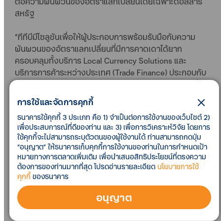
ต่อความผันผวนของอัตราแลกเปลี่ยนโดยเฉพาะดอลลาร์
สหรัฐ
“ทีทีบีมีโซลูชันเพื่อให้ผู้ประกอบการพร้อมรับมือกับความ
ผันผวนของอัตราแลกเปลี่ยนที่มีการคาดเดาได้ยาก
ครอบคลุมทั้งบริการ Local Currency Solutions และ
บริการการค้าระหว่างประเทศ (Trade Finance) ประกอบกับ
ธนาคารแห่งประเทศไทยได้สนับสนุนการใช้เงินสกุลท้องถิ่น
ในการค้าขายระหว่างประเทศ ซึ่งจะช่วยผลักดันให้เกิด
การใช้และจัดการคุกกี้
ระบบนิเวศใหม่ของอัตราแลกเปลี่ยน (New FX Ecosystem)
ธนาคารใช้คุกกี้ 3 ประเภท คือ 1) จำเป็นต่อการใช้งานของเว็บไซต์ 2)
ดังนั้นจำเป็นอย่างยิ่งที่ผู้นำเข้า-ส่งออกจะต้องรับมือกับ
เพื่อประสบการณ์ที่ดีของท่าน และ 3) เพื่อการวิเคราะห์วิจัย โดยการ
ความผันผวนเงินตราต่างประเทศให้ได้อย่างมี
ใช้คุกกี้จะไม่สามารถระบุตัวตนของผู้ใช้งานได้ ท่านสามารถกดปุ่ม
ประสิทธิภาพ“ นางสาวบุษรัตน์ กล่าว
“อนุญาต” ให้ธนาคารเก็บคุกกี้การใช้งานของท่านในการกำหนดเป้า
หมายทางการตลาดเพิ่มเติม เพื่อนำเสนอสิทธิประโยชน์ที่ตรงความ
ต้องการของท่านมากที่สุด โปรดอ่านรายละเอียด
นโยบายการใช้
ธนาคารมุ่งมั่นในการพัฒนาโซลูชันบริหารความเสี่ยงที่
คุกกี้
ของธนาคาร
สามารถตอบโจทย์ผู้นำเข้า-ส่งออก ด้วย
บริการ Local
Currency Solutions
เพื่อช่วยผู้ประกอบการบริหาร
อนุญาต
จัดการธุรกิจด้วยสกุลเงินท้องถิ่นซึ่งครอบคลุมเงินสกุล
ท้องถิ่นของประเทศคู่ค้าสำคัญของไทยกว่า 90% อาทิ สกุล