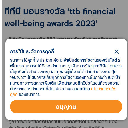
ทีทีบี มอบรางวัล ‘ttb financial
well-being awards 2023’
ทีเอ็มบีธนชาต หรือ ทีทีบี โดย นายจักรพันธ์ จารุธีรศานต์
รองประธานเจ้าหน้าที่บริหาร หัวหน้าบริหารงานขายและ
การใช้และจัดการคุกกี้
เครือข่ายการขายลูกค้าบุคคล
มอบรางวัล
“ttb financial
well-being awards 2023”
ให้กับ 12 องค์กรชั้นนำที่ให้ความ
ธนาคารใช้คุกกี้ 3 ประเภท คือ 1) จำเป็นต่อการใช้งานของเว็บไซต์ 2)
เพื่อประสบการณ์ที่ดีของท่าน และ 3) เพื่อการวิเคราะห์วิจัย โดยการ
สำคัญและส่งเสริมให้พนักงานในองค์กรมีความรู้ ความ
ใช้คุกกี้จะไม่สามารถระบุตัวตนของผู้ใช้งานได้ ท่านสามารถกดปุ่ม
เข้าใจด้านการวางแผนบริหารจัดการด้านการเงินอย่างมี
“อนุญาต” ให้ธนาคารเก็บคุกกี้การใช้งานของท่านในการกำหนดเป้า
ประสิทธิภาพ ทั้งในเรื่องการเก็บออมและการใช้จ่าย การส่ง
หมายทางการตลาดเพิ่มเติม เพื่อนำเสนอสิทธิประโยชน์ที่ตรงความ
เสริมวินัยการบริหารหนี้ที่ดี การมีความคุ้มครองที่อุ่นใจ
ต้องการของท่านมากที่สุด โปรดอ่านรายละเอียด
นโยบายการใช้
และการวางแผนลดหย่อนภาษีที่พอดีกับรายได้ และเพื่อ
คุกกี้
ของธนาคาร
ตอกย้ำพันธกิจของทีทีบีที่มุ่งส่งเสริมให้พนักงานเงินเดือน
อนุญาต
มีชีวิตทางการเงินที่ดีขึ้นอย่างแท้จริง ด้วยการให้การ
สนับสนุนองค์กรที่มีเจตนารมณ์เดียวกันในการยกระดับ
คุณภาพชีวิตของพนักงานในองค์กรให้ดีขึ้นอย่างต่อเนื่อง