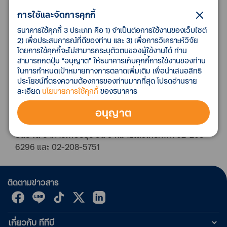
และดำเนินคดีแล้ว จำนวนรวม 11,292 บัญชี ยอดหนี้เงิน
ต้นรวม 2,391,410,223.98 บาท ทั้งนี้ รูปแบบการประมูลเป็น
การใช้และจัดการคุกกี้
แบบรายกลุ่ม โดยระบุราคาแต่ละรายลูกหนี้ ตามแบบฟอร์ม
ธนาคารใช้คุกกี้ 3 ประเภท คือ 1) จำเป็นต่อการใช้งานของเว็บไซต์
การยื่นซองประมูลราคาโดยวิธีปิดซอง เปิดจำหน่าย
2) เพื่อประสบการณ์ที่ดีของท่าน และ 3) เพื่อการวิเคราะห์วิจัย
เอกสารประกอบการประมูลและซีดีรอม ตั้งแต่วันที่ 17
โดยการใช้คุกกี้จะไม่สามารถระบุตัวตนของผู้ใช้งานได้ ท่าน
สามารถกดปุ่ม “อนุญาต” ให้ธนาคารเก็บคุกกี้การใช้งานของท่าน
กุมภาพันธ์ ถึง 4 มีนาคม 2565 และยื่นซองประมูลเสนอ
ในการกำหนดเป้าหมายทางการตลาดเพิ่มเติม เพื่อนำเสนอสิทธิ
ราคาซื้อ ในวันที่ 7 มีนาคม 2565 ณ ทีเอ็มบีธนชาต อาคาร
ประโยชน์ที่ตรงความต้องการของท่านมากที่สุด โปรดอ่านราย
เพชรบุรี
ละเอียด
นโยบายการใช้คุกกี้
ของธนาคาร
ผู้สนใจสามารถสอบถามข้อมูลเพิ่มเติมได้ที่
ฝ่ายบริหาร
อนุญาต
การขายหนี้สินเชื่อรายย่อยและการบริการลูกค้า ทีเอ็มบี
ธนชาต
อาคารเพชรบุรี ชั้น 9 หมายเลขโทรศัพท์ 02-208-
6296 และ 02-208-5751
ติดตามข่าวสาร
เกี่ยวกับ ทีทีบี