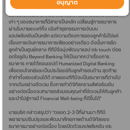
“ถ้ามองระยะยาวการทรานส์ฟอร์เมชันจะส่งผลกระทบไป
อนุญาต
ไกลถึงพนักงานทุกคนองค์กร รวมถึงการเพิ่มประสิทธิภาพ
และประสิทธิผลที่มากขึ้น เพราะเรากำลังก้าวออกจากภาพ
เก่า ๆ ของธนาคารที่มีสาขาเป็นหลัก เปลี่ยนสู่การธนาคาร
ผ่านโมบายแบงก์กิ้ง เน้นทำธุรกรรมการเงินบน
แอปพลิเคชันเป็นหลัก แต่ความต้องการของลูกค้าไม่ใช่แค่
เรื่องการเงินการธนาคารเพียงอย่างเดียว ดังนั้นการยึด
ลูกค้าเป็นศูนย์กลาง ทีทีบีจึงมุ่งพัฒนาแอป ttb touch ต่อย
อดโซลูชัน Beyond Banking ให้เป็นมากกว่าเรื่องการ
ธนาคาร ภายใต้คอนเซปต์ Humanized Digital Banking
เพื่อตอบโจทย์และเป็นประโยชน์กับลูกค้ารอบด้าน สุดท้าย
ถ้าทำทั้งสองส่วนได้ดี ภาพของทีทีบีจะเป็นธนาคารที่ต่างไป
จากเดิมอย่างชัดเจน ซึ่งการทำดิจิทัลทรานส์ฟอร์เมชัน
อย่างต่อเนื่องจะสามารถส่งมอบคุณค่าที่ชัดเจนให้กับลูกค้า
และนำไปสู่การมี Financial Well-being ที่ดีขึ้นได้”
นายนริศ กล่าวสรุปว่า “ตลอด 2-3 ปีที่ผ่านมา ทีทีบี
พยายามปรับปรุงและพัฒนาศักยภาพด้านดิจิทัลของ
ธนาคารมาอย่างต่อเนื่อง โดยเปิดตัวแอปพลิเคชัน ttb