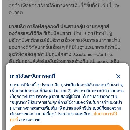
ลูกค้า เพื่อช่วยสร้างชีวิตทางการเงินที่ดีขึ้นทั้งในวันนี้ และ
อนาคต
นายนริศ อารักษ์สกุลวงศ์ ประธานกลุ่ม งานกลยุทธ์
องค์กรและดิจิทัล ทีเอ็มบีธนชาต
เปิดเผยว่า ปัจจุบันผู้
บริโภคมีพฤติกรรมใช้บริการเรื่องการเงินการธนาคารผ่าน
ช่องทางดิจิทัลมากขึ้นเรื่อย ๆ ทีทีบีในฐานะธนาคารที่ดำเนิน
ธุรกิจโดยยึดลูกค้าเป็นศูนย์กลาง (Customer-Centric)
เริ่มต้นทรานส์ฟอร์เมชันด้วยการสร้างทีม ttb spark เสริม
ความแข็งแกร่งด้านดิจิทัลเพราะเชื่อว่าการมีทีมภายใน
องค์กรเอง จะเป็นการสร้างศักยภาพได้อย่างแท้จริง และ
การใช้และจัดการคุกกี้
สามารถปรับเปลี่ยนดิจิทัลโซลูชันต่าง ๆ ได้ตรงกับความ
ธนาคารใช้คุกกี้ 3 ประเภท คือ 1) จำเป็นต่อการใช้งานของเว็บไซต์ 2)
ต้องการในการดำเนินธุรกิจของธนาคารมากที่สุด ซึ่งหาก
เพื่อประสบการณ์ที่ดีของท่าน และ 3) เพื่อการวิเคราะห์วิจัย โดยการ
ทำเรื่องดิจิทัลได้ดีจะเป็นตัวช่วยเร่งให้เกิดการ
ใช้คุกกี้จะไม่สามารถระบุตัวตนของผู้ใช้งานได้ ท่านสามารถกดปุ่ม
“อนุญาต” ให้ธนาคารเก็บคุกกี้การใช้งานของท่านในการกำหนดเป้า
เปลี่ยนแปลงในส่วนอื่น ๆ เร็วขึ้น ทั้งโมเดลธุรกิจและช่อง
หมายทางการตลาดเพิ่มเติม เพื่อนำเสนอสิทธิประโยชน์ที่ตรงความ
ทางการหารายได้ต่าง ๆ รวมถึงการปรับเปลี่ยนการทำงาน
ต้องการของท่านมากที่สุด โปรดอ่านรายละเอียด
นโยบายการใช้
ไม่ว่าจะเป็นสาขา หรือหน่วยงานส่วนกลาง
คุกกี้
ของธนาคาร