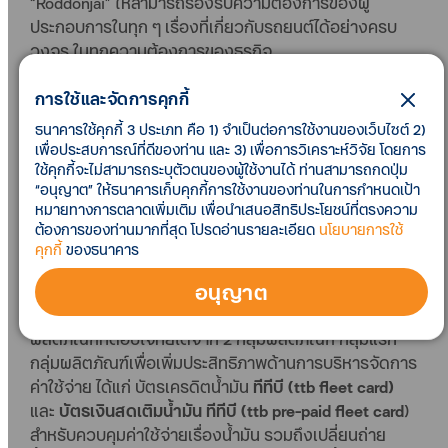
“Roddonjai” ให้สามารถรองรับความต้องการของผู้
ประกอบการในทุก ๆ เรื่องที่เกี่ยวกับรถยนต์ได้อย่างครบ
วงจร ในทุกความต้องการของธุรกิจ
สำหรับผู้ประกอบการที่ต้องการซื้อรถเพิ่ม หรือเปลี่ยนรถ
การใช้และจัดการคุกกี้
ใหม่
แต่ไม่ต้องการใช้เงินสดในธุรกิจมาลงทุน ผู้ประกอบ
ธนาคารใช้คุกกี้ 3 ประเภท คือ 1) จำเป็นต่อการใช้งานของเว็บไซต์ 2)
การสามารถขอ
สินเชื่อรถยนต์เพื่อธุรกิจ ทีทีบี เอสเอ็มอี
ซึ่ง
เพื่อประสบการณ์ที่ดีของท่าน และ 3) เพื่อการวิเคราะห์วิจัย โดยการ
ได้รับอนุมัติเร็วภายใน 3 วัน โดยไม่ต้องมีหลักประกันเพิ่ม
ใช้คุกกี้จะไม่สามารถระบุตัวตนของผู้ใช้งานได้ ท่านสามารถกดปุ่ม
“อนุญาต” ให้ธนาคารเก็บคุกกี้การใช้งานของท่านในการกำหนดเป้า
สามารถสมัครเพียงครั้งเดียว และทยอยออกรถยนต์ภาย
หมายทางการตลาดเพิ่มเติม เพื่อนำเสนอสิทธิประโยชน์ที่ตรงความ
ใต้วงเงินที่ได้รับ ภายในระยะเวลาสูงสุด 12 เดือน พร้อมรับ
ต้องการของท่านมากที่สุด โปรดอ่านรายละเอียด
นโยบายการใช้
ข้อเสนออัตราดอกเบี้ยพิเศษและคงที่ตลอดอายุสัญญา
คุกกี้
ของธนาคาร
อนุญาต
แต่หากต้องการเพิ่มประสิทธิภาพด้านการบริหารจัดการ
ค่าใช้จ่ายและลดความเสี่ยงให้กับรถที่มีอยู่เดิม
ทางทีทีบีมี
ผลิตภัณฑ์ที่ตอบโจทย์ได้จาก 2 กลุ่มผลิตภัณฑ์ กลุ่มแรก
กลุ่มผลิตภัณฑ์เพื่อเพิ่มประสิทธิภาพด้านการบริหารจัดการ
ค่าใช้จ่าย ได้แก่ บัตรเครดิตน้ำมัน
ทีทีบี (ttb fleet card)
และ
บัตรเงินสดเติมน้ำมัน ทีทีบี (ttb pre-paid fleet card
)
สำหรับควบคุมค่าใช้จ่ายเรื่องน้ำมัน รวมถึงเปลี่ยนถ่าย