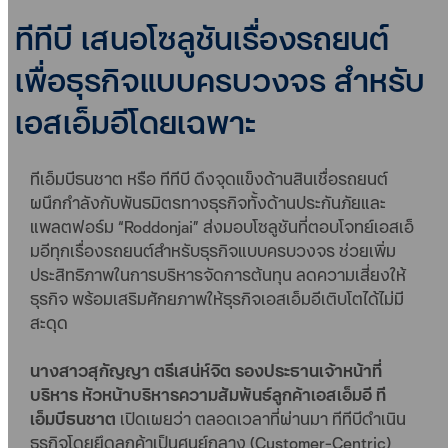
ทีทีบี เสนอโซลูชันเรื่องรถยนต์
เพื่อธุรกิจแบบครบวงจร สำหรับ
เอสเอ็มอีโดยเฉพาะ
ทีเอ็มบีธนชาต หรือ ทีทีบี ดึงจุดแข็งด้านสินเชื่อรถยนต์
ผนึกกำลังกับพันธมิตรทางธุรกิจทั้งด้านประกันภัยและ
แพลตฟอร์ม “Roddonjai” ส่งมอบโซลูชันที่ตอบโจทย์เอสเอ็
มอีทุกเรื่องรถยนต์สำหรับธุรกิจแบบครบวงจร ช่วยเพิ่ม
ประสิทธิภาพในการบริหารจัดการต้นทุน ลดความเสี่ยงให้
ธุรกิจ พร้อมเสริมศักยภาพให้ธุรกิจเอสเอ็มอีเติบโตได้ไม่มี
สะดุด
นางสาวสุกัญญา ตรีเสน่ห์จิต รองประธานเจ้าหน้าที่
บริหาร หัวหน้าบริหารความสัมพันธ์ลูกค้าเอสเอ็มอี ที
เอ็มบีธนชาต
เปิดเผยว่า ตลอดเวลาที่ผ่านมา ทีทีบีดำเนิน
ธุรกิจโดยยึดลูกค้าเป็นศูนย์กลาง (Customer-Centric)