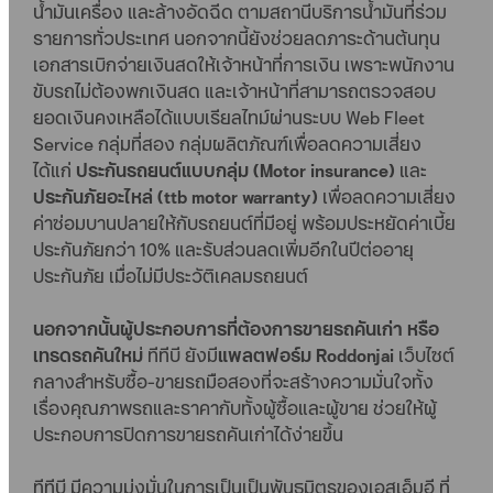
น้ำมันเครื่อง และล้างอัดฉีด ตามสถานีบริการน้ำมันที่ร่วม
รายการทั่วประเทศ นอกจากนี้ยังช่วยลดภาระด้านต้นทุน
เอกสารเบิกจ่ายเงินสดให้เจ้าหน้าที่การเงิน เพราะพนักงาน
ขับรถไม่ต้องพกเงินสด และเจ้าหน้าที่สามารถตรวจสอบ
ยอดเงินคงเหลือได้แบบเรียลไทม์ผ่านระบบ Web Fleet
Service กลุ่มที่สอง กลุ่มผลิตภัณฑ์เพื่อลดความเสี่ยง
ได้แก่
ประกันรถยนต์แบบกลุ่ม (Motor insurance)
และ
ประกันภัยอะไหล่ (ttb motor warranty)
เพื่อลดความเสี่ยง
ค่าซ่อมบานปลายให้กับรถยนต์ที่มีอยู่ พร้อมประหยัดค่าเบี้ย
ประกันภัยกว่า 10% และรับส่วนลดเพิ่มอีกในปีต่ออายุ
ประกันภัย เมื่อไม่มีประวัติเคลมรถยนต์
นอกจากนั้นผู้ประกอบการที่ต้องการขายรถคันเก่า หรือ
เทรดรถคันใหม
่ ทีทีบี ยังมี
แพลตฟอร์ม Roddonjai
เว็บไซต์
กลางสำหรับซื้อ-ขายรถมือสองที่จะสร้างความมั่นใจทั้ง
เรื่องคุณภาพรถและราคากับทั้งผู้ซื้อและผู้ขาย ช่วยให้ผู้
ประกอบการปิดการขายรถคันเก่าได้ง่ายขึ้น
ทีทีบี มีความมุ่งมั่นในการเป็นเป็นพันธมิตรของเอสเอ็มอี ที่