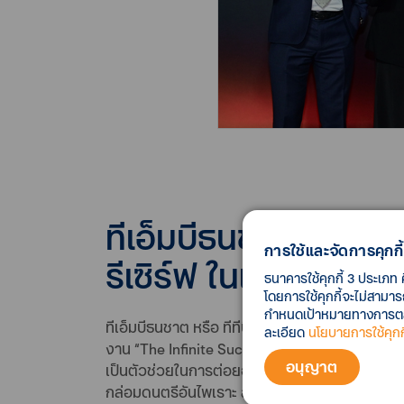
ทีเอ็มบีธนชาต จัดงาน
การใช้และจัดการคุกกี้
รีเซิร์ฟ ในเขตกรุงเ
ธนาคารใช้คุกกี้ 3 ประเภท 
โดยการใช้คุกกี้จะไม่สามา
กำหนดเป้าหมายทางการตลาด
ทีเอ็มบีธนชาต หรือ ทีทีบี โดย นายพีรพงศ์ นิธิไกร
ละเอียด
นโยบายการใช้คุกกี
งาน “The Infinite Success Forum” เพื่อกระชับค
อนุญาต
เป็นตัวช่วยในการต่อยอดความมั่งคั่งให้กับลูกค้า
กล่อมดนตรีอันไพเราะ สร้างสีสันและความสนุกสนา