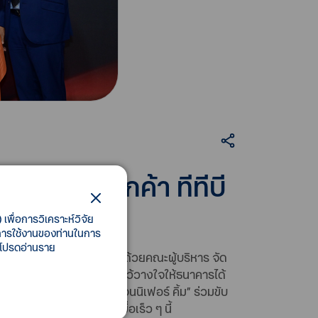
” ขอบคุณลูกค้า ทีทีบี
เพื่อการวิเคราะห์วิจัย
ี้การใช้งานของท่านในการ
 โปรดอ่านราย
ร บริหารเครือข่ายสาขา พร้อมด้วยคณะผู้บริหาร จัด
และปริมณฑล ที่ได้มอบความไว้วางใจให้ธนาคารได้
สิร์ตจากศิลปินชั้นนำ “เจนนิเฟอร์ คิ้ม” ร่วมขับ
ม ฮิลตัน กรุงเทพฯ เมื่อเร็ว ๆ นี้