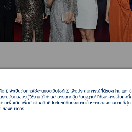
 “The Infinite Success Forum
ทพและปริมณฑล
คือ 1) จำเป็นต่อการใช้งานของเว็บไซต์ 2) เพื่อประสบการณ์ที่ดีของท่าน และ 3) 
รถระบุตัวตนของผู้ใช้งานได้ ท่านสามารถกดปุ่ม “อนุญาต” ให้ธนาคารเก็บคุกก
เพิ่มเติม เพื่อนำเสนอสิทธิประโยชน์ที่ตรงความต้องการของท่านมากที่สุด
วุฒิ (ซ้ายสุด) รองประธานเจ้าหน้าที่บริหาร หัวหน้าเจ้าหน้าที่บริหา
้
ของธนาคาร
วามสัมพันธ์และขอบคุณลูกค้า ทีทีบี รีเซิร์ฟ ในเขตกรุงเทพมหานคร
กลุ่ม Wealth Banking พร้อมร่วมรับประทานอาหารค่ำ และรับชมมินิคอนเ
น ท่ามกลางบรรยากาศอันแสนอบอุ่น และประทับใจ ณ โรงแรมมิลเลนเนีย