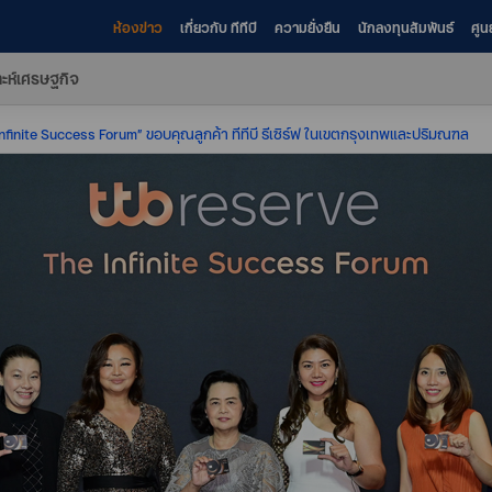
ห้องข่าว
เกี่ยวกับ ทีทีบี
ความยั่งยืน
นักลงทุนสัมพันธ์
ศูน
าะห์เศรษฐกิจ
nfinite Success Forum” ขอบคุณลูกค้า ทีทีบี รีเซิร์ฟ ในเขตกรุงเทพและปริมณฑล