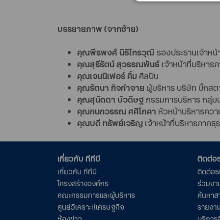
บรรยายภาพ (จากซ้าย)
คุณพีรพงศ์ นิธิไกรวุฒิ
รองประธานเจ้าหน้าที
คุณสุรีรัตน์ สุวรรณพันธ์
เจ้าหน้าที่บริหาร
คุณเจนนิเฟอร์ คิ้ม
ศิลปิน
คุณรัตนา กิจกำจาย
ผู้บริหาร บริษัท บิ๊กสต
คุณสุนัดดา บัวดิษฐ
กรรมการบริหาร กลุ่มบ
คุณกนกวรรณ ศศิโภคา
หัวหน้าบริหารความ
คุณบดี ทรัพย์เจริญ
เจ้าหน้าที่บริหารภาคธุ
เกี่ยวกับ ทีทีบี
ติดต่
เกี่ยวกับ ทีทีบี
ติดต่อ
โครงสร้างองค์กร
ร่วมงา
คณะกรรมการและผู้บริหาร
ค้นหาส
ศูนย์วิเคราะห์เศรษฐกิจ
รายงาน
ห้องข่าว
บริการอ