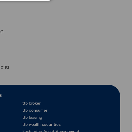
าต
ธนชาต
ร
ttb broker
ttb consumer
ttb leasing
ttb wealth securities
Eastspring Asset Management