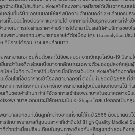
ูกจ้างเป็นผู้ประกันตน ส่งผลให้โรงพยาบาลมีรายได้เพิ่มจากระบบปร
นกลุ่มที่บริษัทเอกชนมอบให้แก่พนักงานจำนวนกว่า 2.6 ล้านกรมธรรม
ิการที่ไม่อ่อนไหวต่อราคาและรายได้ จากการที่เป็นธุรกิจบริการที่
ำนาจในการส่งผ่านราคาค่าบริการได้ง่าย เป็นผลให้ค่าบริการของโรง
จโรงพยาบาลเอกชนสามารถขยายได้ต่อเนื่อง โดย ttb analytics ประ
 ที่มีรายได้รวม 3.14 แสนล้านบาท
ิจโรงพยาบาลเอกชนฟื้นตัวและได้รับผลบวกจากวิกฤตโควิด-19 มีรายไ
กขึ้นกว่าในอดีต ส่วนหนึ่งมาจากลักษณะเฉพาะตัวของอุปสงค์กลุ่มผ
ีกนัยหนึ่งคือ จะมีการใช้บริการเมื่อมีการเจ็บป่วย ส่งผลให้ต้องอ
เงื่อนไขที่อัตราการเข้าโรงพยาบาลคงที่ ดังนั้น ในช่วงปี 2566 ท
ป่วยจากการที่ตระหนักถึงค่ารักษาพยาบาลที่สูงเมื่อเทียบกับรายได้ ที
ินส่วนเกินของค่ารักษา ทำให้อัตราการเข้าโรงพยาบาลในอนาคตอาจม
โรงพยาบาลเอกชนจะมีลักษณะเป็น K-Shape โดยแบ่งออกเป็นกลุ่มด
พยาบาลเอกชนที่เน้นลูกค้าต่างชาติที่รายได้ในปี 2566 ยังขยาย
ารรักษาพยาบาลที่สูงบนราคาที่เข้าถึงได้ (High Quality Medical Se
ที่ต่ำกว่าเมื่อเปรียบเทียบในคุณภาพเดียวกันหรือสูงกว่า รวมถึงกลุ่ม