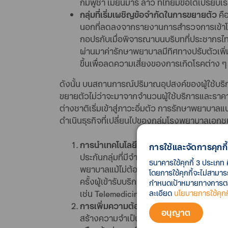
กัมพูชา เมียนมาร์ ลาว ที่ไทยมีข้อได้เปรีย
กลุ่มที่เริ่มเผชิญข้อจำกัดในการขยายตัว
คื
นอกที่ลดลงจากรายงานการสำรวจการเข้าโร
กอปรกับเมื่อพิจารณาบนบริบทที่ประชากรไทย
ผ่านมาค่ารักษาพยาบาลมีทิศทางปรับตัวเพิ่มข
ขึ้นเพื่อลดความเสี่ยงของการเกิดโรคต่าง 
ดังนั้น บนสถานการณ์ปริมาณอุปสงค์ของผู้ใช้บริก
ขยายตัวไม่ว่าจะมาจากจำนวนผู้ใช้บริการและราคา
ต่างชาติเริ่มเข้าสู่ภาวะอิ่มตัว การรักษาพยาบาลแ
ดำเนินธุรกิจที่เปลี่ยนไปของกลุ่มโรงพยาบาลเอกชน
การนำเทคโนโลยีมาใช้เพื่อเพิ่มอัตราการเข้
การใช้และจัดการคุกกี้
ประกันกลุ่มที่มีจำนวนกรมธรรม์สูงถึง 6 ล้าน
ธนาคารใช้คุกกี้ 3 ประเภท 
พยาบาลแม้ไม่ต้องเสียค่ารักษาพยาบาลกลับ
โดยการใช้คุกกี้จะไม่สามา
ครั้งผู้เข้ารับบริการที่มีอาการเจ็บป่วยเล็
กำหนดเป้าหมายทางการตลาด
ละเอียด
นโยบายการใช้คุกกี
เช่น Telemedicine สามารถเพิ่มความถี่ของกา
การเพิ่มความต้องการเฉพาะของบริการท
อนุญาต
สร้างความจำเป็นพิเศษ (Special Needs) เ