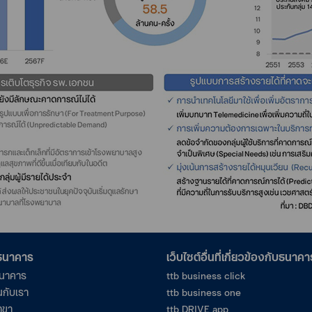
อธนาคาร
เว็บไซต์อื่นที่เกี่ยวข้องกับธนาคา
ธนาคาร
ttb business click
นกับเรา
ttb business one
าขา
ttb DRIVE app