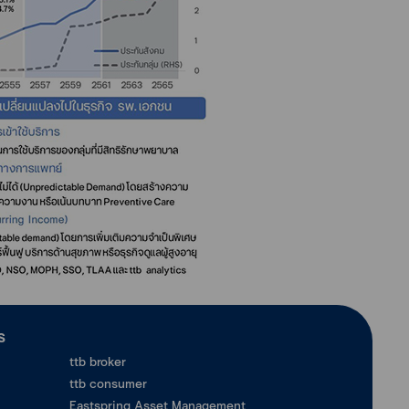
ร
ttb broker
ttb consumer
Eastspring Asset Management