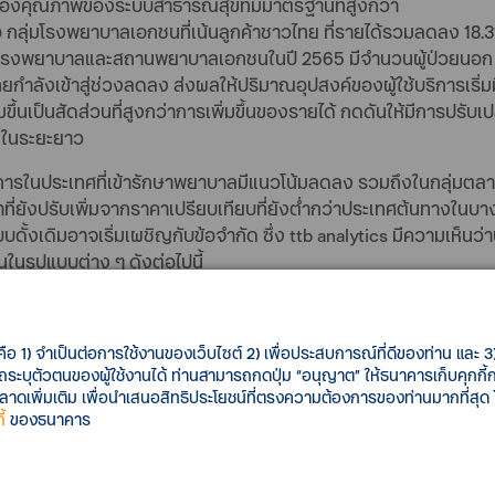
บเรื่องคุณภาพของระบบสาธารณสุขที่มีมาตรฐานที่สูงกว่า
อ กลุ่มโรงพยาบาลเอกชนที่เน้นลูกค้าชาวไทย ที่รายได้รวมลดลง 18.
งพยาบาลและสถานพยาบาลเอกชนในปี 2565 มีจำนวนผู้ป่วยนอก 58.
กำลังเข้าสู่ช่วงลดลง ส่งผลให้ปริมาณอุปสงค์ของผู้ใช้บริการเริ่
ึ้นเป็นสัดส่วนที่สูงกว่าการเพิ่มขึ้นของรายได้ กดดันให้มีการปรับ
ๆ ในระยะยาว
ารในประเทศที่เข้ารักษาพยาบาลมีแนวโน้มลดลง รวมถึงในกลุ่มตลาดผู้
ที่ยังปรับเพิ่มจากราคาเปรียบเทียบที่ยังต่ำกว่าประเทศต้นทางใน
บบดั้งเดิมอาจเริ่มเผชิญกับข้อจำกัด ซึ่ง ttb analytics มีความเห็นว
ในรูปแบบต่าง ๆ ดังต่อไปนี้
าใช้บริการ
เนื่องจาก ปัจจุบันโครงสร้างรายได้ของกลุ่มโรงพยาบาล
ฉบับ ซึ่งตามสถิติ ผู้มีประกันกลุ่มเข้ารับบริการโรงพยาบาลเฉลี่ย 5.
คือ 1) จำเป็นต่อการใช้งานของเว็บไซต์ 2) เพื่อประสบการณ์ที่ดีของท่าน และ 3) 
มีต้นทุนแฝงอื่น เช่น ค่าเดินทาง และการลางานที่อาจกระทบต่อผลก
รถระบุตัวตนของผู้ใช้งานได้ ท่านสามารถกดปุ่ม “อนุญาต” ให้ธนาคารเก็บคุกก
กน้อย (Minor Illnesses) อาจเลือกไม่เข้ารับบริการ ถึงแม้ตนมีสิทธิใน
เพิ่มเติม เพื่อนำเสนอสิทธิประโยชน์ที่ตรงความต้องการของท่านมากที่สุด
้
ของธนาคาร
รเข้ารับบริการให้เพิ่มสูงขึ้นแม้อาจไม่ได้เพิ่มในจำนวนของผู้รับบร
างการแพทย์
เพื่อลดข้อจำกัดเรื่องอุปสงค์ของกลุ่มผู้ใช้บริการที่
พื่อรับบริการทางการแพทย์ ตัวอย่างเช่น ในกลุ่มโรงพยาบาลและคล