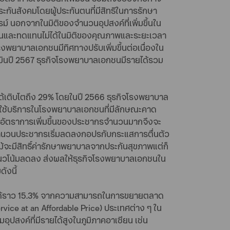
ะกันสังคมโดยผู้ประกันตนที่มีสิทธิในการรักษา
์ นอกจากในมิติของจำนวนอุปสงค์ที่เพิ่มขึ้นใน
จำเป็นและทดแทนไม่ได้ในมิติของคุณภาพและระยะเวลา
พยาบาลเอกชนมีทิศทางปรับเพิ่มขึ้นต่อเนื่องใน
เมินปี 2567 ธุรกิจโรงพยาบาลเอกชนมีรายได้รวม
ด้เติบโตถึง 29% โดยในปี 2566 ธุรกิจโรงพยาบาล
ู้ใช้บริการในโรงพยาบาลเอกชนที่มีลักษณะคาด
าศัยอัตราการเพิ่มขึ้นของประชากรจำนวนมากจึงจะ
ี่จำนวนประชากรเริ่มลดลงกอปรกับกระแสการตื่นตัว
่แม้จะมีสิทธิ์ค่ารักษาพยาบาลจากประกันสุขภาพแต่ก็
ีแนวโน้มลดลง ส่งผลให้ธุรกิจโรงพยาบาลเอกชนใน
ังนี้
ตัวได้ราว 15.3% จากความสามารถในการขยายตลาด
rvice at an Affordable Price) ประเทศต่าง ๆ ใน
อุปสงค์ที่มีรายได้สูงในภูมิภาคอาเซียน เช่น