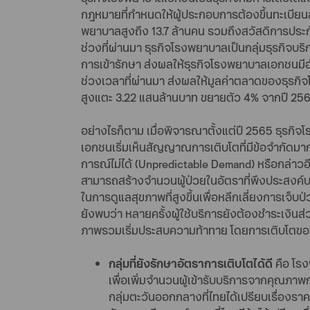
กฎหมายที่กำหนดให้ผู้ประกอบการต้องขึ้นทะเบียนล
พยาบาลสูงถึง 13.7 ล้านคน รวมถึงสวัสดิการประกั
ช่วงที่ผ่านมา ธุรกิจโรงพยาบาลเป็นกลุ่มธุรกิจบร
การเข้ารักษา ส่งผลให้ธุรกิจโรงพยาบาลเอกชนมีอ
ช่วงเวลาที่ผ่านมา ส่งผลให้มูลค่าตลาดของธุรกิ
สูงแตะ 3.22 แสนล้านบาท ขยายตัว 4% จากปี 2566
อย่างไรก็ตาม เมื่อพิจารณาตั้งแต่ปี 2565 ธุรก
เอกชนเริ่มเห็นสัญญาณการเติบโตที่มีข้อจำกัดมา
การณ์ไม่ได้ (Unpredictable Demand) หรือกล่าวอ
สามารถสร้างจำนวนผู้ป่วยในอัตราที่พึงประสงค์บน
ในการดูแลสุขภาพที่สูงขึ้นเพื่อหลีกเลี่ยงการเจ็บ
ยังพบว่า หลายครั้งผู้ใช้บริการยังต้องชำระเง
ภาพรวมเริ่มประสบความท้าทาย โดยการเติบโตของ
กลุ่มที่ยังรักษาอัตราการเติบโตได้ดี
คือ โรง
เพื่อเพิ่มจำนวนผู้เข้ารับบริการจากคุณภาพก
กลุ่มตะวันออกกลางที่ไทยได้เปรียบเรื่องราคา