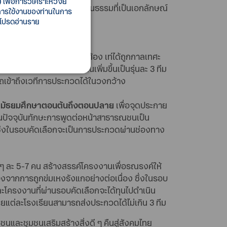
เพื่อการวิเคราะห์วิจัย
นส่งเสริมการร่วมอนุรักษ์วัฒนธรรมที่เป็นเอกลักษณ์
ี้การใช้งานของท่านในการ
 โปรดอ่านราย
ฝึกฝนมารยาทแบบไทยที่ถูกต้อง เท่ได้ถูกกาลเทศะ
บคัดเลือกในนามโรงเรียนเพิ่มขึ้นเป็นรุ่นละ 3 ทีม
ถเข้าถึงเวทีการประกวดได้ในวงกว้าง
ับมัธยมศึกษาตอนต้นถึงตอนปลาย
เพื่อจุดประกาย
นปัจจุบันทักษะการพูดต่อหน้าสาธารณชนเป็น
ซึ่งในรอบคัดเลือกจะเป็นการประกวดผ่านช่องทาง
ๆ ละ 5-7 คน สร้างสรรค์โครงงานเพื่อรณรงค์ให้
จากการถูกข่มเหงรังแกอย่างต่อเนื่อง ซึ่งในรอบ
ะโครงงานที่ผ่านรอบคัดเลือกจะได้ทุนไปดำเนิน
ต่ละโรงเรียนสามารถส่งประกวดได้ไม่เกิน 3 ทีม
ชนและชุมชนเสริมสร้างสิ่งดี ๆ คืนสู่สังคมไทย