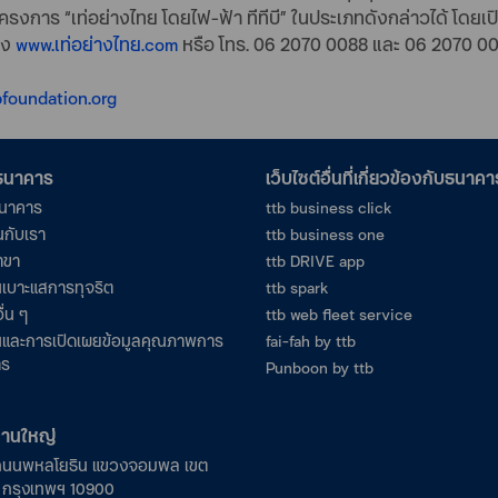
งการ “เท่อย่างไทย โดยไฟ-ฟ้า ทีทีบี” ในประเภทดังกล่าวได้ โดยเปิด
าง
www.เท่อย่างไทย.com
หรือ โทร. 06 2070 0088 และ 06 2070 0
tbfoundation.org
อธนาคาร
เว็บไซต์อื่นที่เกี่ยวข้องกับธนาคา
ธนาคาร
ttb business click
นกับเรา
ttb business one
าขา
ttb DRIVE app
เบาะแสการทุจริต
ttb spark
ื่น ๆ
ttb web fleet service
และการเปิดเผยข้อมูลคุณภาพการ
fai-fah by ttb
าร
Punboon by ttb
งานใหญ่
ถนนพหลโยธิน แขวงจอมพล เขต
ร กรุงเทพฯ 10900