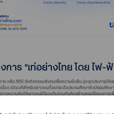
การ “เท่อย่างไทย โดย ไฟ-ฟ้า ท
ชาต หรือ ทีทีบี จัดกิจกรรมสังคมเพื่อความยั่งยืน มุ่งจุดประกายให้เ
ื่อง เปิดเวทีสำหรับเยาวชนตั้งแต่ระดับประถมศึกษาถึงมัธยมศึกษ
างความคิดให้เยาวชนได้รวมทีมร่วมกันคิดสร้างสรรค์โครงการเพื่
ย่างไทย โดยไฟ-ฟ้า ทีทีบี” ชิงถ้วยพระราชทานสมเด็จพระกนิษฐา
จำพุทธศักราช 2567