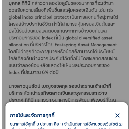
บุคคล ทีทีบี
กล่าวว่า สองโซลูชันของธนาคารที่จะเข้ามา
ช่วยรับความเสี่ยงที่เพิ่มขึ้นและคุ้มครองเงินต้น เช่น ttb
global index principal protect เป็นการลงทุนที่อยู่ภายใต้
โครงสร้างประกันชีวิต ทำให้สามารถคุ้มครองเงินต้นและ
ยังได้รับส่วนแบ่งผลตอบแทนจากการอ้างอิงกับผล
ประกอบการของ Index ที่เป็น global diversified asset
allocation ที่บริหารโดย Eastspring Asset Management
โดยไม่ว่าลูกค้าจะอายุมากหรือน้อยก็สามารถได้ประโยชน์
ใกล้เคียงกันต่างจากประกันชีวิตทั่วไป โดยผลทดสอบผ่าน
แบบจำลองย้อนหลังแสดงให้เห็นผลประกอบการของ
Index ที่ประมาณ 6% ต่อปี
นางสาวบุษรัตน์ เบญจรงคกุล รองประธานเจ้าหน้าที่
บริหาร หัวหน้าธุรกิจตลาดเงินและธุรกรรมระหว่าง
ประเทศ ทีทีบี
กล่าวว่า ธนาคารมีการพัฒนาฟีเจอร์ที่โดด
เด่นและตอบโจทย์ผู้ประกอบการที่ต้องทำธุรกรรมการโอน
เงินระหว่างประเทศ โดยเฉพาะในเรื่องของอัตราแลก
การใช้และจัดการคุกกี้
เปลี่ยน ซึ่งผู้ประกอบการสามารถโอนเงินผ่านสมาร์ทโฟน
ธนาคารใช้คุกกี้ 3 ประเภท คือ 1) จำเป็นต่อการใช้งานของเว็บไซต์ 2)
ด้วยฟีเจอร์ต่าง ๆ สามารถทำธุรกรรมการโอนได้ตลอด 24