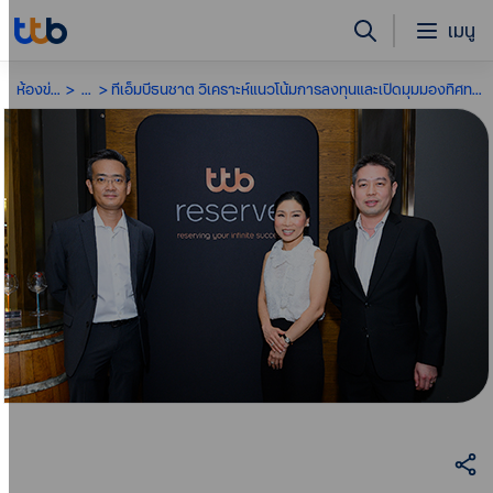
เมนู
ห้องข่าว
...
ทีเอ็มบีธนชาต วิเคราะห์แนวโน้มการลงทุนและเปิดมุมมองทิศทางการตลาด