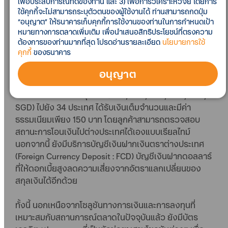
เพื่อประสบการณ์ที่ดีของท่าน และ 3) เพื่อการวิเคราะห์วิจัย โดยการ
ชั่วโมง กว่า 100 ประเทศทั่วโลก โดยทำธุรกรรมโอนได้
ใช้คุกกี้จะไม่สามารถระบุตัวตนของผู้ใช้งานได้ ท่านสามารถกดปุ่ม
สูงสุด 1.5 ล้านบาทต่อวัน รวมถึงบริการสกุลเงินหยวน
“อนุญาต” ให้ธนาคารเก็บคุกกี้การใช้งานของท่านในการกำหนดเป้า
หมายทางการตลาดเพิ่มเติม เพื่อนำเสนอสิทธิประโยชน์ที่ตรงความ
ดิจิทัลสำหรับผู้ประกอบการที่ทำการค้ากับประเทศจีน ที่ช่วย
ต้องการของท่านมากที่สุด โปรดอ่านรายละเอียด
นโยบายการใช้
ลดความเสี่ยงในเรื่องของต้นทุนที่เพิ่มสูงขึ้นจากความ
คุกกี้
ของธนาคาร
ผันผวนของสกุลเงินดอลลาร์ หากเปลี่ยนมาใช้สกุลเงิน
หยวนดิจิทัล ที่ทำให้การโอนเงินเป็นเรื่องง่าย นอกจากนี้
อนุญาต
ทางธนาคารยังเพิ่มฟีเจอร์ใหม่บน สมาร์ทโฟนให้ลูกค้า
สามารถโอนเงิน 6 สกุลเงิน (USD, EUR, GBP, AUD, HKD,
SGD) ไปยัง 34 ประเทศ ได้รับเงินเต็มจำนวนและมีค่า
ธรรมเนียมเพียง 150 บาท โดยลูกค้าสามารถตรวจสอบ
สถานะการโอนเงินไปต่างประเทศได้เองแบบเรียลไทม์
นอกจากนี้ ยังมีบริการบัญชีเงินฝากเงินตราต่างประเทศ
(Foreign Currency Deposit : FCD) บัญชีเงินฝากดอลลาร์
ที่ให้ดอกเบี้ยสูงลดความเสี่ยงจากอัตราแลกเปลี่ยนของ
สกุลเงินได้อีกด้วย
ทั้งนี้ นอกเหนือจากโซลูชันทางการเงินและการลงทุนที่
เหมาะสมกับสถานการณ์ตลาดในปัจจุบันแล้ว ยังมีบัตร