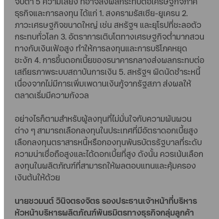
จับตา 5 ความเสี่ยง ที่อาจส่งผลกระทบต่อเศรษฐกิจภาค
ธุรกิจและการลงทุน ได้แก่ 1. สงครามรัสเซีย-ยูเครน 2.
ภาวะเศรษฐกิจขนาดใหญ่ เช่น สหรัฐฯ และยุโรปที่ชะลอตัว
กระทบทั่วโลก 3. อัตราการเติบโตทางเศรษฐกิจต่ำมากสวน
ทางกับเงินเฟ้อสูง ทำให้การลงทุนและการบริโภคหยุด
ชะงัก 4. การขึ้นดอกเบี้ยของธนาคารกลางส่งผลกระทบต่อ
เสถียรภาพระบบสถาบันการเงิน 5. สหรัฐฯ ผิดนัดชำระหนี้
เนื่องจากไม่มีการเพิ่มเพดานเงินกู้จากรัฐสภา ส่งผลให้
ตลาดเริ่มมีความกังวล
อย่างไรก็ตามสำหรับผู้ลงทุนที่ไม่มั่นใจกับความผันผวน
ต่าง ๆ สามารถเลือกลงทุนในประเทศที่มีอัตราดอกเบี้ยสูง
เลือกลงทุนตราสารหนี้หรือกองทุนพันธบัตรรัฐบาลที่ระดับ
ความน่าเชื่อถือสูงและได้ดอกเบี้ยที่สูง ดังนั้น ควรเน้นเลือก
ลงทุนในผลิตภัณฑ์ที่สามารถให้ผลตอบแทนและคุ้มครอง
เงินต้นให้ด้วย
นายชวมนต์ วินิจตรงจิตร รองประธานเจ้าหน้าที่บริหาร
หัวหน้าบริหารผลิตภัณฑ์พันธมิตรทางธุรกิจกลุ่มลูกค้า