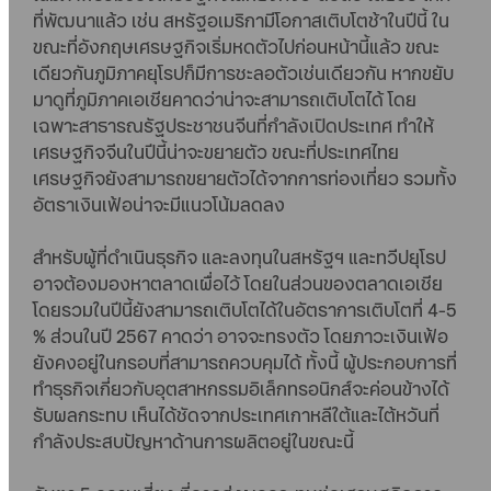
ที่พัฒนาแล้ว เช่น สหรัฐอเมริกามีโอกาสเติบโตช้าในปีนี้ ใน
ขณะที่อังกฤษเศรษฐกิจเริ่มหดตัวไปก่อนหน้านี้แล้ว ขณะ
เดียวกันภูมิภาคยุโรปก็มีการชะลอตัวเช่นเดียวกัน หากขยับ
มาดูที่ภูมิภาคเอเชียคาดว่าน่าจะสามารถเติบโตได้ โดย
เฉพาะสาธารณรัฐประชาชนจีนที่กำลังเปิดประเทศ ทำให้
เศรษฐกิจจีนในปีนี้น่าจะขยายตัว ขณะที่ประเทศไทย
เศรษฐกิจยังสามารถขยายตัวได้จากการท่องเที่ยว รวมทั้ง
อัตราเงินเฟ้อน่าจะมีแนวโน้มลดลง
สำหรับผู้ที่ดำเนินธุรกิจ และลงทุนในสหรัฐฯ และทวีปยุโรป
อาจต้องมองหาตลาดเผื่อไว้ โดยในส่วนของตลาดเอเชีย
โดยรวมในปีนี้ยังสามารถเติบโตได้ในอัตราการเติบโตที่ 4-5
% ส่วนในปี 2567 คาดว่า อาจจะทรงตัว โดยภาวะเงินเฟ้อ
ยังคงอยู่ในกรอบที่สามารถควบคุมได้ ทั้งนี้ ผู้ประกอบการที่
ทำธุรกิจเกี่ยวกับอุตสาหกรรมอิเล็กทรอนิกส์จะค่อนข้างได้
รับผลกระทบ เห็นได้ชัดจากประเทศเกาหลีใต้และไต้หวันที่
กำลังประสบปัญหาด้านการผลิตอยู่ในขณะนี้