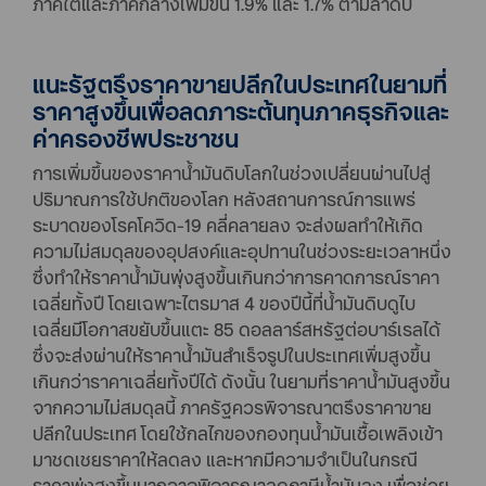
ภาคใต้และภาคกลางเพิ่มขึ้น 1.9% และ 1.7% ตามลำดับ
แนะรัฐตรึงราคาขายปลีกในประเทศในยามที่
ราคาสูงขึ้นเพื่อลดภาระต้นทุนภาคธุรกิจและ
ค่าครองชีพประชาชน
การเพิ่มขึ้นของราคาน้ำมันดิบโลกในช่วงเปลี่ยนผ่านไปสู่
ปริมาณการใช้ปกติของโลก หลังสถานการณ์การแพร่
ระบาดของโรคโควิด-19 คลี่คลายลง จะส่งผลทำให้เกิด
ความไม่สมดุลของอุปสงค์และอุปทานในช่วงระยะเวลาหนึ่ง
ซึ่งทำให้ราคาน้ำมันพุ่งสูงขึ้นเกินกว่าการคาดการณ์ราคา
เฉลี่ยทั้งปี โดยเฉพาะไตรมาส 4 ของปีนี้ที่น้ำมันดิบดูไบ
เฉลี่ยมีโอกาสขยับขึ้นแตะ 85 ดอลลาร์สหรัฐต่อบาร์เรลได้
ซึ่งจะส่งผ่านให้ราคาน้ำมันสำเร็จรูปในประเทศเพิ่มสูงขึ้น
เกินกว่าราคาเฉลี่ยทั้งปีได้ ดังนั้น ในยามที่ราคาน้ำมันสูงขึ้น
จากความไม่สมดุลนี้ ภาครัฐควรพิจารณาตรึงราคาขาย
ปลีกในประเทศ โดยใช้กลไกของกองทุนน้ำมันเชื้อเพลิงเข้า
มาชดเชยราคาให้ลดลง และหากมีความจำเป็นในกรณี
ราคาพุ่งสูงขึ้นมากอาจพิจารณาลดภาษีน้ำมันลง เพื่อช่วย