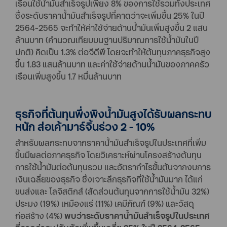
เรือนใช้น้ำมันสำเร็จรูปเพียง 8% ของการใช้รวมทั้งประเทศ
ซึ่งระดับราคาน้ำมันสำเร็จรูปที่คาดว่าจะเพิ่มขึ้น 25% ในปี
2564-2565 จะทำให้ค่าใช้จ่ายด้านน้ำมันเพิ่มสูงขึ้น 2 แสน
ล้านบาท (คำนวณเทียบบนฐานปริมาณการใช้น้ำมันในปี
ปกติ) คิดเป็น 1.3% ต่อจีดีพี โดยจะทำให้ต้นทุนภาคธุรกิจสูง
ขึ้น 1.83 แสนล้านบาท และค่าใช้จ่ายด้านน้ำมันของภาคครัว
เรือนเพิ่มสูงขึ้น 1.7 หมื่นล้านบาท
ธุรกิจที่ต้นทุนพึ่งพิงน้ำมันสูงได้รับผลกระทบ
หนัก ส่อเค้ามาร์จิ้นร่วง 2 - 10%
สำหรับผลกระทบจากราคาน้ำมันสำเร็จรูปในประเทศที่เพิ่ม
ขึ้นมีผลต่อภาคธุรกิจ โดยวิเคราะห์ผ่านโครงสร้างต้นทุน
การใช้น้ำมันต่อต้นทุนรวม และอัตรากำไรขั้นต้นจากงบการ
เงินเฉลี่ยของธุรกิจ ซึ่งเจาะลึกธุรกิจที่ใช้น้ำมันมาก ได้แก่
ขนส่งและ โลจิสติกส์ (สัดส่วนต้นทุนจากการใช้น้ำมัน 32%)
ประมง (19%) เหมืองแร่ (11%) เคมีภัณฑ์ (9%) และวัสดุ
ก่อสร้าง (4%)
พบว่าระดับราคาน้ำมันสำเร็จรูปในประเทศ