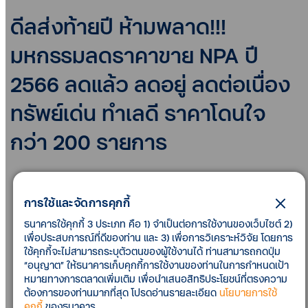
ดีลส่งท้ายปี ห้ามพลาด!!!
มหกรรมลดราคาขาย NPA ปี
2566 ลดแล้ว ลดอยู่ ลดต่อเนื่อง
ทรัพย์เด่น ทำเลดี ราคาโดนใจ
กว่า 200 รายการ
ดีลส่งท้ายปี กับมหกรรมลดราคาขาย NPA ปี 2566 2 เดือน
สุดท้าย ใครที่กำลังมองหาทรัพย์สินมือสองราคาลดพิเศษ
การใช้และจัดการคุกกี้
ห้ามพลาด!!!
ธนาคารใช้คุกกี้ 3 ประเภท คือ 1) จำเป็นต่อการใช้งานของเว็บไซต์ 2)
เพื่อประสบการณ์ที่ดีของท่าน และ 3) เพื่อการวิเคราะห์วิจัย โดยการ
ใช้คุกกี้จะไม่สามารถระบุตัวตนของผู้ใช้งานได้ ท่านสามารถกดปุ่ม
ทีทีบี และ PAMCO ลดแล้ว ลดอยู่ ลดต่อเนื่อง ทรัพย์เด่น
“อนุญาต” ให้ธนาคารเก็บคุกกี้การใช้งานของท่านในการกำหนดเป้า
หมายทางการตลาดเพิ่มเติม เพื่อนำเสนอสิทธิประโยชน์ที่ตรงความ
ทำเลดี ราคาโดนใจ กว่า 200 รายการ ลดสูงสุดกว่า 50%
ต้องการของท่านมากที่สุด โปรดอ่านรายละเอียด
นโยบายการใช้
อาทิ บ้านเดี่ยว บ้านแฝด ทาวน์เฮาส์ คอนโด อาคาร
คุกกี้
ของธนาคาร