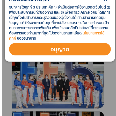
โฉมใหม่ ผู้ช่วยส่วนตัวที่ช่วยให้การเงินของลูกค้าดีขึ้นรอบ
ธนาคารใช้คุกกี้ 3 ประเภท คือ 1) จำเป็นต่อการใช้งานของเว็บไซต์ 2)
ด้าน ในงาน Money Expo 2022 โดยมี
นายฐากร ปิยะพันธ์
เพื่อประสบการณ์ที่ดีของท่าน และ 3) เพื่อการวิเคราะห์วิจัย โดยการ
ผู้จัดการใหญ่
นายอนุวัติร์ เหลืองทวีกุล
ประธานเจ้าหน้าที่
ใช้คุกกี้จะไม่สามารถระบุตัวตนของผู้ใช้งานได้ ท่านสามารถกดปุ่ม
บริหารลูกค้าบุคคล ให้การต้อนรับ
นายกฤษฎา จีนะวิจา
“อนุญาต” ให้ธนาคารเก็บคุกกี้การใช้งานของท่านในการกำหนดเป้า
หมายทางการตลาดเพิ่มเติม เพื่อนำเสนอสิทธิประโยชน์ที่ตรงความ
รณะ
ปลัดกระทรวงการคลัง ประธานเปิดงานมหกรรมการ
ต้องการของท่านมากที่สุด โปรดอ่านรายละเอียด
นโยบายการใช้
เงิน ครั้งที่ 22 กรุงเทพฯ
นายสันติ วิริยะรังสฤษฏ์
ประธาน
คุกกี้
ของธนาคาร
จัดงานฯ และ
นางสาวภาคนี วิริยะรังสฤษฏ์
ประธานจัดงา
นร่วมฯ ณ ชาเลนเจอร์ 2-3 อิมแพ็ค เมืองทองธานี
อนุญาต