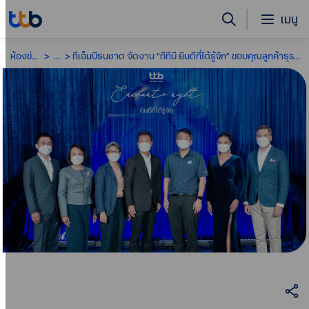
เมนู
ห้องข่าว
...
ทีเอ็มบีธนชาต จัดงาน “ทีทีบี ยินดีที่ได้รู้จัก” ขอบคุณลูกค้าธุรกิจ