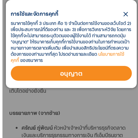
พร้อมการแสดงมินิคอนเสิร์ตจากศิลปินดัง แก้ม วิชญาณี
เปียกลิ่น โดยงานจัดขึ้นที่ โรงแรมพูลแมน ขอนแก่น ราชา
การใช้และจัดการคุกกี้
ออคิด เพื่อเป็นการกระชับความสัมพันธ์และขอบคุณลูกค้า
ธนาคารใช้คุกกี้ 3 ประเภท คือ 1) จำเป็นต่อการใช้งานของเว็บไซต์ 2)
ธุรกิจในภาคตะวันออกเฉียงเหนือ ที่มอบความไว้วางใจให้
เพื่อประสบการณ์ที่ดีของท่าน และ 3) เพื่อการวิเคราะห์วิจัย โดยการ
ธนาคารร่วมเป็นพันธมิตรทางธุรกิจที่ดีเสมอมา รวมทั้งได้
ใช้คุกกี้จะไม่สามารถระบุตัวตนของผู้ใช้งานได้ ท่านสามารถกดปุ่ม
แลกเปลี่ยนมุมมองวิสัยทัศน์ระหว่างลูกค้าธุรกิจและผู้
“อนุญาต” ให้ธนาคารเก็บคุกกี้การใช้งานของท่านในการกำหนดเป้า
บริหารธนาคาร เพื่อนำไปต่อยอดพัฒนาผลิตภัณฑ์และ
หมายทางการตลาดเพิ่มเติม เพื่อนำเสนอสิทธิประโยชน์ที่ตรงความ
บริการที่ตอบโจทย์ความต้องการของลูกค้าธุรกิจให้ดียิ่ง
ต้องการของท่านมากที่สุด โปรดอ่านรายละเอียด
นโยบายการใช้
คุกกี้
ของธนาคาร
ขึ้น โดยมีลูกค้าธุรกิจจากจังหวัดขอนแก่นและจังหวัดข้าง
เคียงมาร่วมงานมากมาย สุดท้ายผู้บริหารกล่าวยืนยันอีก
อนุญาต
ครั้งว่า ทีเอ็มบีธนชาต พร้อมสนับสนุนลูกค้าธุรกิจในทุก
สถานการณ์ เพื่อให้ลูกค้าธุรกิจประสบความสำเร็จและ
เติบโตอย่างยั่งยืน
บรรยายภาพ (จากซ้าย)
ศรัณย์ ภู่พัฒน์
หัวหน้าเจ้าหน้าที่บริหารธุรกิจตลาด
เงินและบริการธุรกรรมทางการเงิน ทีเอ็มบีธนชาต