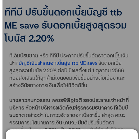
ทีทีบี ปรับขึ้นดอกเบี้ยบัญชี ttb
ME save รับดอกเบี้ยสูงสุดรวม
โบนัส 2.20%
ทีเอ็มบีธนชาต หรือ ทีทีบี ประกาศปรับขึ้นอัตราดอกเบี้ยเงิน
ฝาก
บัญชีเงินฝากดอกเบี้ยสูง ttb ME save
รับดอกเบี้ย
สูงสุดรวมโบนัส 2.20% ต่อปี มีผลตั้งแต่ 1 ตุลาคม 2566
หวังส่งเสริมให้ลูกค้ามีเงินออมเพิ่มขึ้นอย่างต่อเนื่อง และ
สร้างวินัยทางการเงินเพื่อให้ชีวิตดีขึ้น
นางสาวกนกวรรณ เพชรพิสิฐโชติ รองประธานเจ้าหน้าที่
บริหาร หัวหน้าบริหารผลิตภัณฑ์ธุรกรรมธนาคาร ทีเอ็มบี
ธนชาต
กล่าวว่า ในภาวะอัตราดอกเบี้ยขาขึ้น ล่าสุด คณะ
กรรมการนโยบายการเงิน (กนง.) มีมติปรับขึ้นอัตรา
ดอกเบี้ยนโยบาย 0.25% เป็น 2.50% ต่อปี
ทีทีบี จึงได้ปรับ
ขึ้นอัตราดอกเบี้ยเงินฝาก บัญชี ttb ME save ที่เสนอ