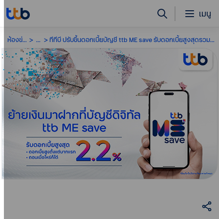
เมนู
ห้องข่าว
...
ทีทีบี ปรับขึ้นดอกเบี้ยบัญชี ttb ME save รับดอกเบี้ยสูงสุดรวมโบนัส 2.20%