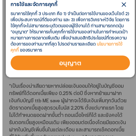
การใช้และจัดการคุกกี้
ดอกเบี้ยพร้อมโบนัสสูงสุด เป็น 2.20% ต่อปี
โดยเริ่มมีผล
ตั้งแต่วันที่ 1 ตุลาคม 2566 นี้ เป็นต้นไป ซึ่งให้อัตรา
ธนาคารใช้คุกกี้ 3 ประเภท คือ 1) จำเป็นต่อการใช้งานของเว็บไซต์ 2)
เพื่อประสบการณ์ที่ดีของท่าน และ 3) เพื่อการวิเคราะห์วิจัย โดยการ
ดอกเบี้ยสูงกว่าบัญชีเงินฝากออมทรัพย์ทั่วไปถึง 8.8 เท่า
ใช้คุกกี้จะไม่สามารถระบุตัวตนของผู้ใช้งานได้ ท่านสามารถกดปุ่ม
“อนุญาต” ให้ธนาคารเก็บคุกกี้การใช้งานของท่านในการกำหนดเป้า
สำหรับอัตราดอกเบี้ยใหม่นี้ บัญชี ttb ME save ที่มียอดเงิน
หมายทางการตลาดเพิ่มเติม เพื่อนำเสนอสิทธิประโยชน์ที่ตรงความ
ฝากน้อยกว่าหรือเท่ากับ 100,000 บาท รับดอกเบี้ยสูงสุด
ต้องการของท่านมากที่สุด โปรดอ่านรายละเอียด
นโยบายการใช้
รวมโบนัส 2.20% ต่อปี และยอดเงินฝากในบัญชีมากกว่า
คุกกี้
ของธนาคาร
100,000 บาท แต่ไม่เกิน 1 ล้านบาท รับดอกเบี้ยสูงสุดรวม
อนุญาต
โบนัส 1.60% ต่อปี ส่วนเงินฝากที่เกิน 1 ล้านบาทขึ้นไป รับ
ดอกเบี้ยสูงสุดรวมโบนัส 1.20% ต่อป
“เป็นเรื่องน่าเสียดายหากปล่อยเงินออมให้อยู่ในบัญชีออม
ทรัพย์ที่ได้ดอกเบี้ยเพียง 0.25% ต่อปี ซึ่งหากย้ายมาฝาก
เงินกับบัญชี ttb ME save ผู้ฝากจะได้รับเงินเพิ่มทุกวันด้วย
อัตราดอกเบี้ยสูงสุดรวมโบนัส 2.20% ตั้งแต่บาทแรก โดย
ไม่ได้กำหนดยอดฝากขั้นต่ำ ถอนเมื่อไหร่ก็ได้ และยังคงได้
รับดอกเบี้ยสูงเหมือนเดิม เพียงออมต่อเนื่องโดยมียอดเงิน
ฝากในบัญชีเพิ่มขึ้นในแต่ละเดือน และสามารถเช็คดอกเบี้ย