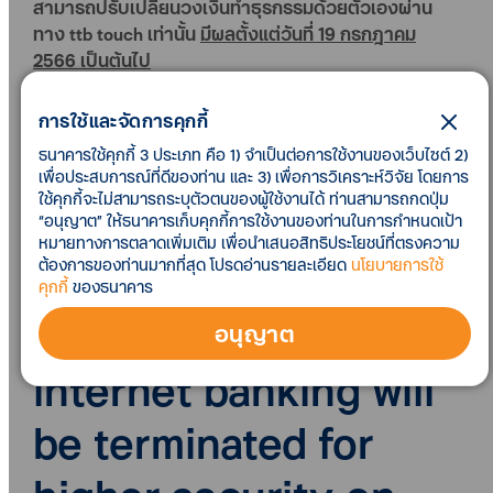
สามารถปรับเปลี่ยนวงเงินทำธุรกรรมด้วยตัวเองผ่าน
ทาง ttb touch เท่านั้น
มีผลตั้งแต่วันที่ 19 กรกฎาคม
2566 เป็นต้นไป
ทั้งนี้ ลูกค้าสามารถทำธุรกรรมด้านอื่นๆ ผ่านทาง Internet
การใช้และจัดการคุกกี้
Banking ได้ตามปกติ สอบถามรายละเอียดเพิ่มเติมได้ที่ ttb
ธนาคารใช้คุกกี้ 3 ประเภท คือ 1) จำเป็นต่อการใช้งานของเว็บไซต์ 2)
contact center 1428
เพื่อประสบการณ์ที่ดีของท่าน และ 3) เพื่อการวิเคราะห์วิจัย โดยการ
ใช้คุกกี้จะไม่สามารถระบุตัวตนของผู้ใช้งานได้ ท่านสามารถกดปุ่ม
“อนุญาต” ให้ธนาคารเก็บคุกกี้การใช้งานของท่านในการกำหนดเป้า
หมายทางการตลาดเพิ่มเติม เพื่อนำเสนอสิทธิประโยชน์ที่ตรงความ
Daily Changing Limit
ต้องการของท่านมากที่สุด โปรดอ่านรายละเอียด
นโยบายการใช้
คุกกี้
ของธนาคาร
service in ttb
อนุญาต
internet banking will
be terminated for