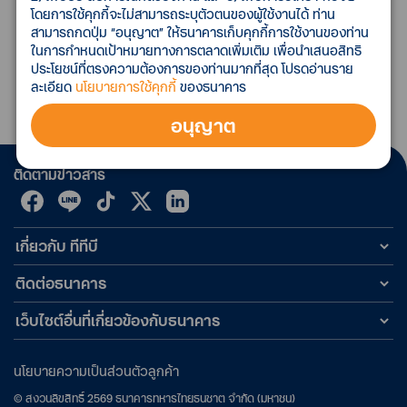
โดยการใช้คุกกี้จะไม่สามารถระบุตัวตนของผู้ใช้งานได้ ท่าน
ธนาคารขออภัยในความไม่สะดวกมา ณ ที่นี้
สามารถกดปุ่ม “อนุญาต” ให้ธนาคารเก็บคุกกี้การใช้งานของท่าน
ในการกำหนดเป้าหมายทางการตลาดเพิ่มเติม เพื่อนำเสนอสิทธิ
ประโยชน์ที่ตรงความต้องการของท่านมากที่สุด โปรดอ่านราย
ละเอียด
นโยบายการใช้คุกกี้
ของธนาคาร
สอบถามข้อมูลเพิ่มเติมที่ ttb corporate call center: 0
2643 7000
อนุญาต
ติดตามข่าวสาร
เกี่ยวกับ ทีทีบี
ติดต่อธนาคาร
เว็บไซต์อื่นที่เกี่ยวข้องกับธนาคาร
นโยบายความเป็นส่วนตัวลูกค้า
©
สงวนลิขสิทธิ์
2569
ธนาคารทหารไทยธนชาต จำกัด (มหาชน)