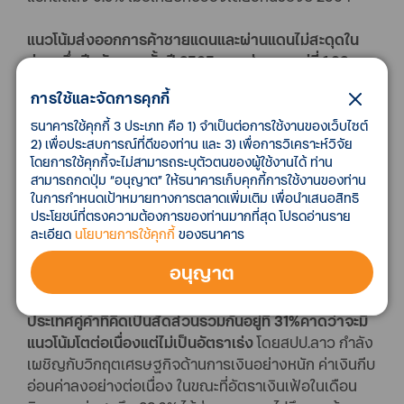
แนวโน้มส่งออกการค้าชายแดนและผ่านแดนไม่สะดุดใน
ช่วงครึ่งปีหลัง คาดทั้งปี 2565 ยอดส่งออกอยู่ที่ 1.02
ล้านล้านบาท และมาเลเซียยังคงเป็นคู่ค้าอันดับหนึ่ง
ใน
การใช้และจัดการคุกกี้
ส่วนของส่งออกทางการค้าชายแดน เมื่อพิจารณาถึงแนว
โน้มดีมานด์ของประเทศคู่ค้าเพื่อนบ้าน คาดว่าการส่งออก
ธนาคารใช้คุกกี้ 3 ประเภท คือ 1) จำเป็นต่อการใช้งานของเว็บไซต์
2) เพื่อประสบการณ์ที่ดีของท่าน และ 3) เพื่อการวิเคราะห์วิจัย
ไปมาเลเซียซึ่งเป็นประเทศคู้ค่าอันดับหนึ่งด้านการค้า
โดยการใช้คุกกี้จะไม่สามารถระบุตัวตนของผู้ใช้งานได้ ท่าน
ชายแดนยังคงขยายตัวต่อเนื่อง ตามการขยายตัวของ
สามารถกดปุ่ม “อนุญาต” ให้ธนาคารเก็บคุกกี้การใช้งานของท่าน
เศรษฐกิจ และการกลับมาทยอยเปิดด่านเพิ่มขึ้นของทั้ง
ในการกำหนดเป้าหมายทางการตลาดเพิ่มเติม เพื่อนำเสนอสิทธิ
สองฝั่ง เช่นเดียวกับกัมพูชาที่มีแนวโน้มนำเข้าจากไทยเพิ่ม
ประโยชน์ที่ตรงความต้องการของท่านมากที่สุด โปรดอ่านราย
ต่อเนื่องได้แก่ กลุ่มสินค้าเครื่องดื่มที่ไม่มีแอลกอฮอล์
ละเอียด
นโยบายการใช้คุกกี้
ของธนาคาร
รถยนต์ รถจักรยานยนต์และอะไหล่
อนุญาต
อย่างไรก็ดี
การส่งออกไป สปป.ลาว และเมียนมา ซึ่งเป็น
ประเทศคู่ค้าที่คิดเป็นสัดส่วนรวมกันอยู่ที่ 31%คาดว่าจะมี
แนวโน้มโตต่อเนื่องแต่ไม่เป็นอัตราเร่ง
โดยสปป.ลาว กำลัง
เผชิญกับวิกฤตเศรษฐกิจด้านการเงินอย่างหนัก ค่าเงินกีบ
อ่อนค่าลงอย่างต่อเนื่อง ในขณะที่อัตราเงินเฟ้อในเดือน