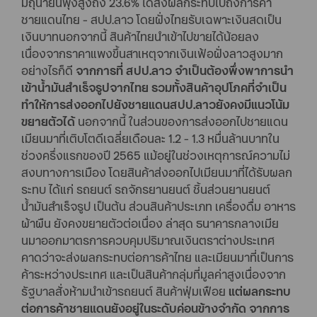
มิถุนายนพุ่งสูงถึง 23.6% ได้ส่งผลกระทบไปถึงการค้า
ชายแดนไทย - สปป.ลาว โดยฝั่งไทยรับเฉพาะเงินสดเป็น
เงินบาทนอกจากนี้ สินค้าไทยนำเข้าไปขายได้น้อยลง
เนื่องจากราคาแพงขึ้นสาเหตุจากเงินเฟ้อฝั่งลาวสูงมาก
อย่างไรก็ดี
จากการที่ สปป.ลาว จำเป็นต้องพึ่งพาการนำ
เข้าน้ำมันสำเร็จรูปจากไทย รวมทั้งสินค้าอุปโภคที่จำเป็น
ทำให้การส่งออกไปยังชายแดนสปป.ลาวยังคงมีแนวโน้ม
ขยายตัวได้
นอกจากนี้ ในส่วนของการส่งออกไปชายแดน
เมียนมาที่เติบโตดีเฉลี่ยเดือนละ 1.2 - 1.3 หมื่นล้านบาทใน
ช่วงครึ่งแรกของปี 2565 แม้อยู่ในช่วงเหตุการณ์ความไม่
สงบทางการเมือง โดยสินค้าส่งออกไปเมียนมาที่ได้รับผลก
ระทบ ได้แก่ รถยนต์ รถจักรยานยนต์ ชิ้นส่วนยานยนต์
น้ำมันสำเร็จรูป เป็นต้น ส่วนสินค้าประเภท เครื่องดื่ม อาหาร
ผ้าผืน ยังคงขยายตัวต่อเนื่อง ล่าสุด ธนาคารกลางเมีย
นมาออกมาตรการควบคุมปริมาณเงินตราต่างประเทศ
คาดว่าจะส่งผลกระทบต่อการค้าไทย และเมียนมาที่เป็นการ
ค้าระหว่างประเทศ และเป็นสินค้ากลุ่มที่มูลค่าสูงเนื่องจาก
รัฐบาลสั่งห้ามนำเข้ารถยนต์ สินค้าฟุ่มเฟือย
แต่ผลกระทบ
ต่อการค้าชายแดนยังอยู่ในระดับค่อนข้างจำกัด จากการ