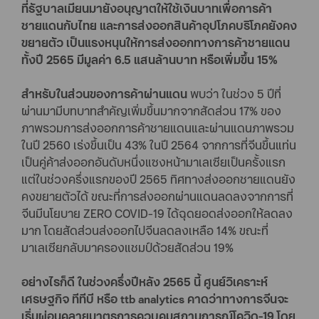
ที่รัฐบาลเมียนมายังอนุญาตให้ใช้เงินบาทเพื่อการค้า
ชายแดนกับไทย และการส่งออกสินค้าอุปโภคบริโภคยังคง
ขยายตัว เป็นแรงหนุนให้การส่งออกทางการค้าชายแดน
ทั้งปี 2565 มีมูลค่า 6.5 แสนล้านบาท หรือเพิ่มขึ้น 15%
สำหรับในส่วนของการค้าผ่านแดน
พบว่า ในช่วง 5 ปีที่
ผ่านมามีบทบาทสำคัญเพิ่มขึ้นมากจากสัดส่วน 17% ของ
ภาพรวมการส่งออกการค้าชายแดนและผ่านแดนภาพรวม
ในปี 2560 เร่งขึ้นเป็น 43% ในปี 2564 จากการที่จีนขึ้นแท่น
เป็นคู่ค้าส่งออกอันดับหนึ่งแซงหน้ามาเลเซียเป็นครั้งแรก
แต่ในช่วงครึ่งแรกของปี 2565 ทิศทางส่งออกชายแดนยัง
คงขยายตัวได้ ขณะที่การส่งออกผ่านแดนลดลงจากการที่
จีนมีนโยบาย ZERO COVID-19 ได้ฉุดยอดส่งออกให้ลดลง
มาก โดยสัดส่วนส่งออกไปจีนลดลงเหลือ 14% ขณะที่
มาเลเซียกลับมาครองแชมป์ด้วยสัดส่วน 19%
อย่างไรก็ดี ในช่วงครึ่งปีหลัง 2565 นี้ ศูนย์วิเคราะห์
เศรษฐกิจ ทีทีบี หรือ ttb analytics คาดว่าทางการจีนจะ
เริ่มผ่อนคลายมาตรการควบคุมสถานการณ์โควิด-19 โดย