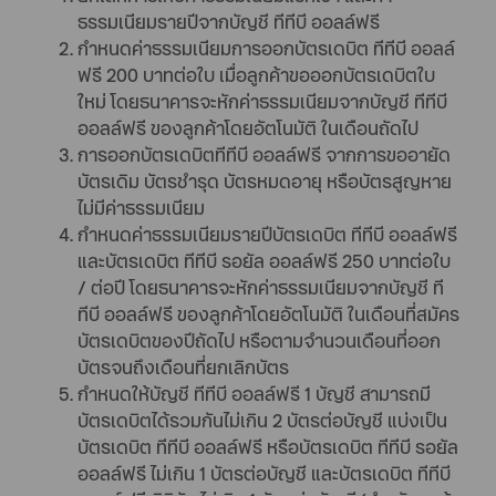
ธรรมเนียมรายปีจากบัญชี ทีทีบี ออลล์ฟรี
กำหนดค่าธรรมเนียมการออกบัตรเดบิต ทีทีบี ออลล์
ฟรี 200 บาทต่อใบ เมื่อลูกค้าขอออกบัตรเดบิตใบ
ใหม่ โดยธนาคารจะหักค่าธรรมเนียมจากบัญชี ทีทีบี
ออลล์ฟรี ของลูกค้าโดยอัตโนมัติ ในเดือนถัดไป
การออกบัตรเดบิตทีทีบี ออลล์ฟรี จากการขออายัด
บัตรเดิม บัตรชำรุด บัตรหมดอายุ หรือบัตรสูญหาย
ไม่มีค่าธรรมเนียม
กำหนดค่าธรรมเนียมรายปีบัตรเดบิต ทีทีบี ออลล์ฟรี
และบัตรเดบิต ทีทีบี รอยัล ออลล์ฟรี 250 บาทต่อใบ
/ ต่อปี โดยธนาคารจะหักค่าธรรมเนียมจากบัญชี ที
ทีบี ออลล์ฟรี ของลูกค้าโดยอัตโนมัติ ในเดือนที่สมัคร
บัตรเดบิตของปีถัดไป หรือตามจำนวนเดือนที่ออก
บัตรจนถึงเดือนที่ยกเลิกบัตร
กำหนดให้บัญชี ทีทีบี ออลล์ฟรี 1 บัญชี สามารถมี
บัตรเดบิตได้รวมกันไม่เกิน 2 บัตรต่อบัญชี แบ่งเป็น
บัตรเดบิต ทีทีบี ออลล์ฟรี หรือบัตรเดบิต ทีทีบี รอยัล
ออลล์ฟรี ไม่เกิน 1 บัตรต่อบัญชี และบัตรเดบิต ทีทีบี