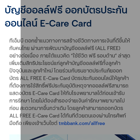
บัญชีออลล์ฟรี ออกบัตรประกัน
ออนไลน์ E-Care Card
ทีเอ็มบี ตอกย้ำแนวทางการสร้างชีวิตทางการเงินที่ดีขึ้นให้
กับคนไทย ผ่านการพัฒนาบัญชีออลล์ฟรี (ALL FREE)
อย่างต่อเนื่อง ภายใต้แนวคิด “ใช้ชีวิต ฟรี รอบด้าน” ล่าสุด
เพิ่มเติมสิทธิประโยชน์แก่ลูกค้าบัญชีออลล์ฟรีทั้งลูกค้า
ปัจจุบันและลูกค้าใหม่ โดยร่วมกับธนชาตประกันภัยออก
บัตร ALL FREE E-Care Card บัตรประกันออนไลน์ให้ลูกค้า
ที่ต้องการใช้สิทธิ์ฟรีประกันอุบัติเหตุจากออลล์ฟรีสามารถ
แสดงบัตร E-Care Card ให้กับโรงพยาบาลได้ก่อนเข้ารับ
การรักษา โดยไม่ต้องสำรองจ่ายเงินค่ารักษาพยาบาลไป
ก่อน สะดวกมากขึ้นกว่าเดิม โดยลูกค้าสามารถออกบัตร
ALL FREE E-Care Card ได้ทันทีด้วยตนเองผ่านโทรศัพท์
มือถือ เพียงเข้าเว็บไซต์
tmbbank.com/allfree