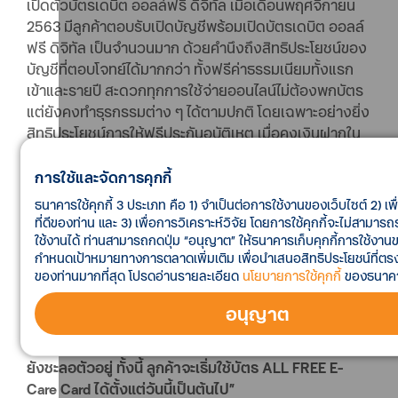
เปิดตัวบัตรเดบิต ออลล์ฟรี ดิจิทัล เมื่อเดือนพฤศจิกายน
2563 มีลูกค้าตอบรับเปิดบัญชีพร้อมเปิดบัตรเดบิต ออลล์
ฟรี ดิจิทัล เป็นจำนวนมาก ด้วยคำนึงถึงสิทธิประโยชน์ของ
บัญชีที่ตอบโจทย์ได้มากกว่า ทั้งฟรีค่าธรรมเนียมทั้งแรก
เข้าและรายปี สะดวกทุกการใช้จ่ายออนไลน์ไม่ต้องพกบัตร
แต่ยังคงทำธุรกรรมต่าง ๆ ได้ตามปกติ โดยเฉพาะอย่างยิ่ง
สิทธิประโยชน์การให้ฟรีประกันอุบัติเหตุ เมื่อคงเงินฝากใน
บัญชีไม่ต่ำกว่า 5,000 บาทขึ้นไปทุกวันในเดือนปัจจุบัน เพื่อ
รับสิทธิ์เบิกค่ารักษาได้สูงสุด 3,000 บาท/อุบัติเหตุ ไม่จำกัด
การใช้และจัดการคุกกี้
ครั้งและ
ล่าสุดทีเอ็มบีออกบัตร ALL FREE E-Care Card
ธนาคารใช้คุกกี้ 3 ประเภท คือ 1) จำเป็นต่อการใช้งานของเว็บไซต์ 2) 
บัตรประกันออนไลน์ รับประกันโดย บมจ. ธนชาตประกันภัย
ที่ดีของท่าน และ 3) เพื่อการวิเคราะห์วิจัย โดยการใช้คุกกี้จะไม่สามาร
ให้ลูกค้าที่ต้องการใช้สิทธิ์ฟรีประกันอุบัติเหตุสามารถ
ใช้งานได้ ท่านสามารถกดปุ่ม “อนุญาต” ให้ธนาคารเก็บคุกกี้การใช้งา
กำหนดเป้าหมายทางการตลาดเพิ่มเติม เพื่อนำเสนอสิทธิประโยชน์ที่
แสดงบัตรให้กับโรงพยาบาลได้กว่า 300 โรงพยาบาลใน
ของท่านมากที่สุด โปรดอ่านรายละเอียด
นโยบายการใช้คุกกี้
ของธนาค
เครือของธนชาตประกันภัย โดยไม่ต้องสำรองจ่ายเงินค่า
รักษาพยาบาลล่วงหน้า ช่วยยกระดับประสบการณ์ของ
อนุญาต
ลูกค้าให้สะดวกคล่องตัวยิ่งขึ้น ช่วยสภาพคล่องทางการ
เงินของลูกค้า และสอดคล้องกับสถานการณ์เศรษฐกิจที่
ยังชะลอตัวอยู่ ทั้งนี้ ลูกค้าจะเริ่มใช้บัตร ALL FREE E-
Care Card ได้ตั้งแต่วันนี้เป็นต้นไป”