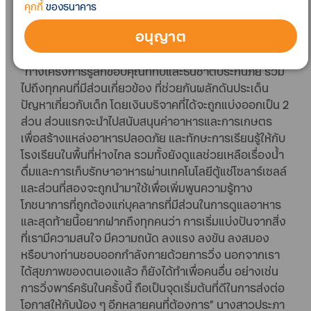
ร่างกายของเด็ก นำไปสู่ปัญหาทางการเรียนรู้หรือโอกาสใน
คุกกี้
ของธนาคาร
การประกอบอาชีพ จนลุกลามกลายเป็นปัญหาด้าน
อนุญาต
ทรัพยากรบุคคลของประเทศ
“ทางโครงการรู้สึกขอบคุณทีทีบีและธนชาตประกันภัย รวม
ไปถึงทุกคนที่มีส่วนเกี่ยวข้อง ที่ช่วยกันผลักดันประเด็น
ปัญหาเกี่ยวกับเด็ก โดยเงินบริจาคที่ได้จะถูกแบ่งออกเป็น 2
ส่วน ส่วนแรกจะนำไปสนับสนุนค่าอาหารและการเกษตร
เพื่อสร้างแหล่งอาหารปลอดภัย และทักษะการเรียนรู้ให้กับ
โรงเรียนในพื้นที่ห่างไกล รวมทั้งยังดูแลช่วยเหลือเรื่องน้ำ
ดื่มและการเก็บรักษาอาหารผ่านเทคโนโลยีตู้แช่โซลาร์เซลล์
และส่วนที่สองจะถูกนำมาใช้เพื่อเพิ่มพูนความรู้ทาง
โภชนาการที่ถูกต้องแก่บุคลากรที่มีส่วนในการดูแลอาหาร
และสุดท้ายนี้อยากฝากถึงทุกคนว่า การเริ่มแบ่งปันจากสิ่ง
ที่เรามีความสนใจ มีความถนัด ลงแรง ลงขัน ลงสมอง
หรือบางท่านชอบออกกำลังกายด้วยการวิ่ง นอกจากเรา
ได้สุขภาพของตนเองแล้ว ก็ยังได้ทำเพื่อคนอื่น อย่างเช่น
การวิ่งพาร์ครันในครั้งนี้ ถือเป็นจุดเริ่มต้นที่ดีในการส่งต่อ
โอกาสให้กับน้อง ๆ อีกหลายคนที่ต้องการ” นางสาวประภา