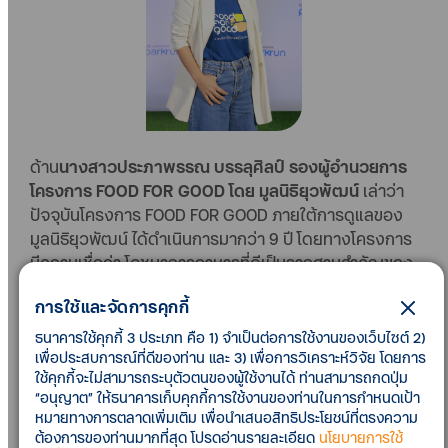
ด้าน
นางสาวประภาพรรณ บรรลุศิลป์ รองผู้อำนวยการ
โครงการ FOOD FOR GOOD โดย มูลนิธิยุวพัฒน์
เล่าว่า
ปัจจุบันโครงการ FOOD FOR GOOD ภายใต้การดูแลของ
มูลนิธิยุวพัฒน์ ได้ดำเนินการมากว่า 9 ปี โดยทางโครงการ
มีความเชื่อว่า โภชนาการอาหารที่ดีเป็นรากฐานสำคัญของ
การเติบโต ซึ่งนับว่าเป็นปัญหาสำคัญเร่งด่วนระดับประเทศ
การใช้และจัดการคุกกี้
เนื่องจากเด็กไทยมีภาวะเตี้ยแคระแกร็นค่อนข้างสูง
นอกจากนี้ ภาวะโภชนาการไม่ได้ส่งผลกระทบแค่การมี
ธนาคารใช้คุกกี้ 3 ประเภท คือ 1) จำเป็นต่อการใช้งานของเว็บไซต์ 2)
เพื่อประสบการณ์ที่ดีของท่าน และ 3) เพื่อการวิเคราะห์วิจัย โดยการ
ร่างกายที่อ้วนหรือผอมเท่านั้น แต่ยังส่งผลกระทบต่อ
ใช้คุกกี้จะไม่สามารถระบุตัวตนของผู้ใช้งานได้ ท่านสามารถกดปุ่ม
เศรษฐกิจของประเทศ หากประชากรมีภาวะโภชนาการที่ไม่
“อนุญาต” ให้ธนาคารเก็บคุกกี้การใช้งานของท่านในการกำหนดเป้า
ดีอาจส่งผลกระทบต่อสุขภาพนำมาสู่ค่ารักษาพยาบาลที่สูง
หมายทางการตลาดเพิ่มเติม เพื่อนำเสนอสิทธิประโยชน์ที่ตรงความ
ขึ้น รวมไปถึงยังส่งผลต่อพัฒนาการทางสมองและ
ต้องการของท่านมากที่สุด โปรดอ่านรายละเอียด
นโยบายการใช้