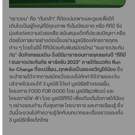
“เยาวชน” คือ “ต้นกล้า” ที่ต้องบ่มเพาะและดูแลเพื่อให้
เติบโตเป็นผู้ใหญ่ที่มีคุณภาพ ทีเอ็มบีธนชาต หรือ ทีทีบี จึง
มุ่งส่งต่อความช่วยเหลือ สนับสนุนเด็กที่ประสบปัญหา หรือ
ด้อยโอกาสมาอย่างต่อเนื่องผ่านมูลนิธิองค์กรการกุศล
ต่าง ๆ โดยในปีนี้ ทีทีบีร่วมกับพันธมิตรใหม่ “ธนชาตประกัน
ภัย”
จัดกิจกรรมเดิน-วิ่งมินิมาราธอนการกุศลแห่งปี “ทีทีบี
l ธนชาตประกันภัย พาร์ครัน 2023” ภายใต้แนวคิด Run
for Change ที่จะเปลี่ยน...ทุกพลังเป็นของขวัญให้น้อง
ซึ่ง
จะนำรายได้จากการสมัครวิ่งแบบไม่หักค่าใช้จ่ายและเงิน
บริจาคไปมอบให้ 3 มูลนิธิ ได้แก่ มูลนิธิสร้างรอยยิ้ม,
โครงการ FOOD FOR GOOD โดย มูลนิธิยุวพัฒน์ และ
โครงการไฟ-ฟ้า โดย มูลนิธิทีทีบี เพื่อเติมเต็มโอกาสให้น้อง
ๆ อย่างรอบด้าน ทั้งสุขภาพ โภชนาการ และการเรียนรู้ ซึ่ง
วันนี้จะชวนไปทำความรู้จักกับบทบาทและเรื่องราวของทั้ง
3 มูลนิธิเพื่อเด็กไทย