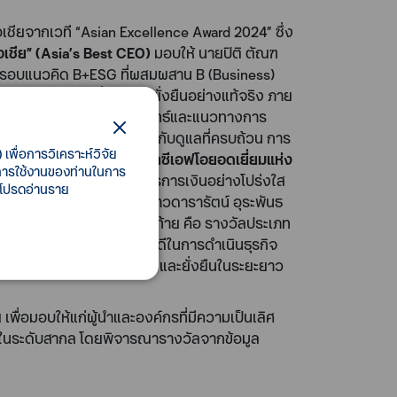
เชียจากเวที “Asian Excellence Award 2024” ซึ่ง
อเชีย” (Asia’s Best CEO)
มอบให้ นายปิติ ตัณฑ
นกรอบแนวคิด B+ESG ที่ผสมผสาน B (Business)
ือธุรกิจได้อย่างมั่นคงและยั่งยืนอย่างแท้จริง ภาย
มารถแยกออกจากกันได้ ทุกกลยุทธ์และแนวทางการ
 สิ่งแวดล้อม รวมถึงการกำกับดูแลที่ครบถ้วน การ
เพื่อการวิเคราะห์วิจัย
่างประเทศเชื่อมั่น
“รางวัลซีเอฟโอยอดเยี่ยมแห่ง
ี้การใช้งานของท่านในการ
 จากความสำเร็จในการบริหารการเงินอย่างโปร่งใส
 โปรดอ่านราย
rofessional)
มอบให้ นางสาวดารารัตน์ อุระพันธ
และผู้ถือหุ้นสม่ำเสมอ สุดท้าย คือ รางวัลประเภท
โปร่งใสและธรรมาภิบาลที่ดีในการดำเนินธุรกิจ
คม เพื่อเสริมสร้างความมั่นคงและยั่งยืนในระยะยาว
่อมอบให้แก่ผู้นำและองค์กรที่มีความเป็นเลิศ
่ดีในระดับสากล โดยพิจารณารางวัลจากข้อมูล