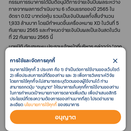
กรรมการธนาคารได้มีมติอนุมัติการจ่ายเงินปันผลระหว่าง
กาลจากผลการดำเนินงาน 6 เดือนแรกของปี 2565 ใน
อัตรา 0.02 บาทต่อหุ้น รวมเป็นเงินปันผลทั้งสิ้นจำนวน
1,933 ล้านบาท โดยมีกำหนดขึ้นเครื่องหมาย XD ในวันที่ 5
กันยายน 2565 และกำหนดจ่ายเงินปันผลเป็นเงินสดในวัน
ที่ 22 กันยายน 2565 นี้
นายปิติ ตัณฑเกษม ประธานเจ้าหน้าที่บริหาร กล่าวว่า “จาก
ผลการดำเนินงานที่ดีขึ้นอย่างต่อเนื่องในทุกๆ ด้านนับ
การใช้และจัดการคุกกี้
ตั้งแต่รวมกิจการเสร็จสมบูรณ์เมื่อเดือนกรกฎาคม ปี
2564 ประกอบกับการผ่อนคลายนโยบายจ่ายเงินปันผล
ธนาคารใช้คุกกี้ 3 ประเภท คือ 1) จำเป็นต่อการใช้งานของเว็บไซต์
ของธนาคารแห่งประเทศไทย ธนาคารจึงได้ขออนุมัติคณะ
2) เพื่อประสบการณ์ที่ดีของท่าน และ 3) เพื่อการวิเคราะห์วิจัย
โดยการใช้คุกกี้จะไม่สามารถระบุตัวตนของผู้ใช้งานได้ ท่าน
กรรมการธนาคารในการจ่ายเงินปันผลระหว่างกาล เพิ่ม
สามารถกดปุ่ม “อนุญาต” ให้ธนาคารเก็บคุกกี้การใช้งานของท่าน
เติมจากเดิมที่จ่ายเพียง 1 ครั้งต่อปี สะท้อนถึงความตั้งใจ
ในการกำหนดเป้าหมายทางการตลาดเพิ่มเติม เพื่อนำเสนอสิทธิ
ของทีเอ็มบีธนชาตในการสร้างการเติบโตอย่างมีคุณภาพ
ประโยชน์ที่ตรงความต้องการของท่านมากที่สุด โปรดอ่านราย
และสร้างผลตอบแทนต่ออย่างยั่งยืนต่อผู้ถือหุ้นของเรา
ละเอียด
นโยบายการใช้คุกกี้
ของธนาคาร
ทั้งนี้ สำหรับ 6 เดือนแรกของปี 2565 ทีเอ็มบีธนชาตมีกำไร
อนุญาต
สุทธิ 6,633 ล้านบาท เพิ่มขึ้น 25% จากช่วงเดียวกันของปี
ก่อน ด้านคุณภาพสินทรัพย์บริหารจัดการได้ตามเป้าหมาย