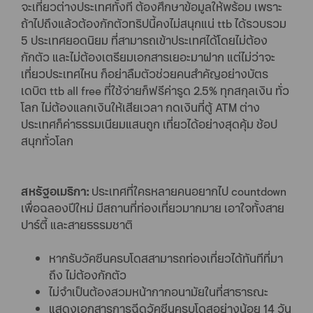
จะเที่ยวต่างประเทศทั้งที ต้องศึกษาข้อมูลให้พร้อม เพราะ
ถ้าไปถึงแล้วต้องกักตัวทริปนี้คงไม่สนุกแน่ ttb ได้รวบรวม
5 ประเทศยอดนิยม ที่สามารถเข้าประเทศได้โดยไม่ต้อง
กักตัว และไม่ต้องเตรียมเอกสารเยอะมาฝาก แต่ไม่ว่าจะ
เที่ยวประเทศไหน ก็อย่าลืมตัวช่วยคนสำคัญอย่างบัตร
เดบิต ttb all free ที่ใช้จ่ายก็ฟรีค่ารูด 2.5% ทุกสกุลเงิน ทั่ว
โลก ไม่ต้องแลกเงินให้เสียเวลา กดเงินที่ตู้ ATM ต่าง
ประเทศก็ค่าธรรมเนียมแสนถูก เที่ยวได้อย่างสุดคุ้ม ช้อป
สนุกทั่วโลก
สหรัฐอเมริกา:
ประเทศที่ใครหลายคนอยากไป countdown
เพื่อฉลองปีใหม่ มีสถานที่ท่องเที่ยวมากมาย เอาใจทั้งสาย
ปาร์ตี้ และสายธรรมชาติ
หากรับวัคซีนครบโดสสามารถท่องเที่ยวได้ทันทีที่มา
ถึง ไม่ต้องกักตัว
ไม่จำเป็นต้องสวมหน้ากากอนามัยในที่สาธารณะ
แสดงเอกสารการฉีดวัคซีนครบโดสอย่างน้อย 14 วัน