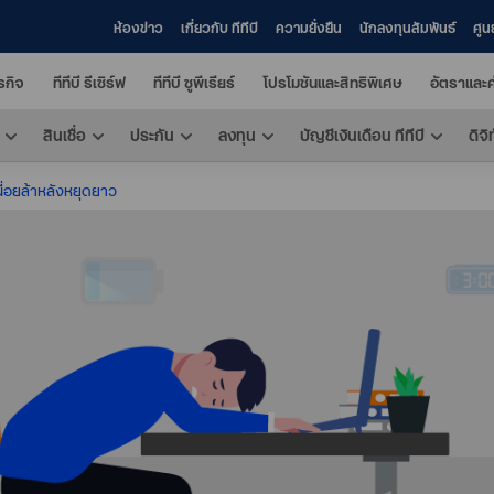
ห้องข่าว
เกี่ยวกับ ทีทีบี
ความยั่งยืน
นักลงทุนสัมพันธ์
ศูน
ุรกิจ
ทีทีบี รีเซิร์ฟ
ทีทีบี ซูพีเรียร์
โปรโมชันและสิทธิพิเศษ
อัตราและค
สินเชื่อ
ประกัน
ลงทุน
บัญชีเงินเดือน ทีทีบี
ดิจิ
นื่อยล้าหลังหยุดยาว