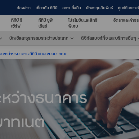
ห้องข่าว
เกี่ยวกับ ทีทีบี
ความยั่งยืน
นักลงทุนสัมพันธ์
ศูนย์วิเคราะ
ทีทีบี รี
ทีทีบี ซูพี
โปรโมชันและสิทธิ
อัตราและค่าธร
เซิร์ฟ
เรียร์
พิเศษ
บัญชีและธุรกรรมระหว่างประเทศ
ดิจิทัลแบงก์กิ้ง และบริการอื่นๆ
นระหว่างธนาคาร ทีทีบี ผ่านระบบบาทเนต
ระหว่างธนาคาร
บบาทเนต