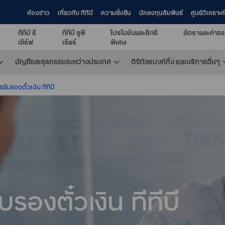
ห้องข่าว
เกี่ยวกับ ทีทีบี
ความยั่งยืน
นักลงทุนสัมพันธ์
ศูนย์วิเคราะ
ทีทีบี รี
ทีทีบี ซูพี
โปรโมชันและสิทธิ
อัตราและค่าธร
เซิร์ฟ
เรียร์
พิเศษ
บัญชีและธุรกรรมระหว่างประเทศ
ดิจิทัลแบงก์กิ้ง และบริการอื่นๆ
รับรองตั๋วเงิน ทีทีบี
รองตั๋วเงิน ทีทีบี