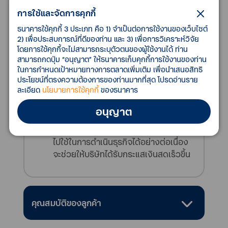
ไม่ต้องรอรับชำระเงินตามเวลากำหนด
การใช้และจัดการคุกกี้
จากธนาคารผู้เปิด L/C ก็สามารถได้รับค่า
ธนาคารใช้คุกกี้ 3 ประเภท คือ 1) จำเป็นต่อการใช้งานของเว็บไซต์
สินค้าก่อนด้วยการขายลดตั๋ว L/C หลัง
2) เพื่อประสบการณ์ที่ดีของท่าน และ 3) เพื่อการวิเคราะห์วิจัย
การส่งออกกับธนาคาร
โดยการใช้คุกกี้จะไม่สามารถระบุตัวตนของผู้ใช้งานได้ ท่าน
สินเชื่อนี้ไม่ต้องใช้วงเงินของลูกค้า ดังนั้น
สามารถกดปุ่ม “อนุญาต” ให้ธนาคารเก็บคุกกี้การใช้งานของท่าน
ผู้ส่งออกสามารถนำวงเงินเพื่อการส่ง
ในการกำหนดเป้าหมายทางการตลาดเพิ่มเติม เพื่อนำเสนอสิทธิ
ประโยชน์ที่ตรงความต้องการของท่านมากที่สุด โปรดอ่านราย
ออกที่เหลือไปใช้กับการทำธุรกรรมอื่น ๆ ได้
ละเอียด
นโยบายการใช้คุกกี้
ของธนาคาร
อีก
เหมาะสำหรับบริษัทที่ต้องการจัดการบัญชี
อนุญาต
ลูกหนี้ให้เหลือน้อยที่สุดพร้อมกับลดภาระ
เงินกู้ โดยการนำเงินสดจากการขายขาด
ไปใช้ในการดำเนินธุรกิจได้อย่างต่อเนื่อง
จะช่วยให้บริษัทได้รับกระแสเงินสดเร็วขึ้น
คุณสมบัติของลูกค้า