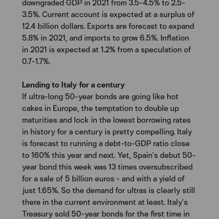
downgraded GDP in 2021 from 3.5-4.5% to 2.5-
3.5%. Current account is expected at a surplus of
12.4 billion dollars. Exports are forecast to expand
5.8% in 2021, and imports to grow 6.5%. Inflation
in 2021 is expected at 1.2% from a speculation of
0.7-1.7%.
Lending to Italy for a century
If ultra-long 50-year bonds are going like hot
cakes in Europe, the temptation to double up
maturities and lock in the lowest borrowing rates
in history for a century is pretty compelling. Italy
is forecast to running a debt-to-GDP ratio close
to 160% this year and next. Yet, Spain's debut 50-
year bond this week was 13 times oversubscribed
for a sale of 5 billion euros - and with a yield of
just 1.65%. So the demand for ultras is clearly still
there in the current environment at least. Italy's
Treasury sold 50-year bonds for the first time in