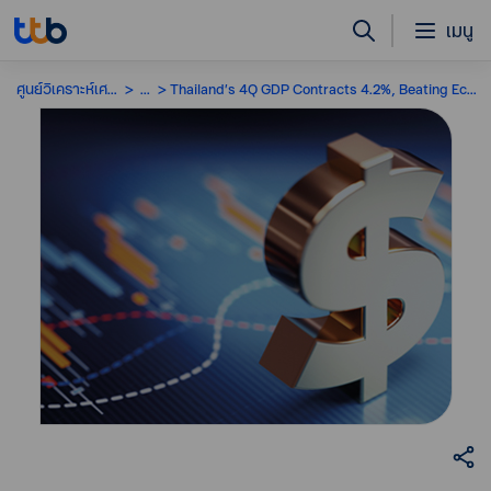
เมนู
ศูนย์วิเคราะห์เศรษฐกิจ
...
Thailand’s 4Q GDP Contracts 4.2%, Beating Economists’ Forecast of Dropping 5.4%