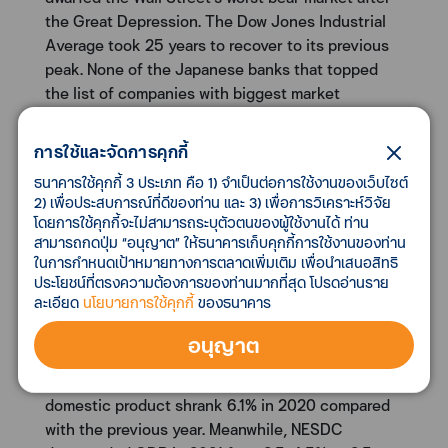
the Great Depression. The Dow Jones Industrial
Average took 25 years to recover to its previous
peak. None of the Japanese banks that topped
the list of companies with biggest market
capitalisation in 1990 exist now, as they
subsequently suffered massive loan losses and
การใช้และจัดการคุกกี้
repeated mergers to survive.
ธนาคารใช้คุกกี้ 3 ประเภท คือ 1) จำเป็นต่อการใช้งานของเว็บไซต์
2) เพื่อประสบการณ์ที่ดีของท่าน และ 3) เพื่อการวิเคราะห์วิจัย
Thailand’s 4Q GDP Contracts 4.2%, Beating
โดยการใช้คุกกี้จะไม่สามารถระบุตัวตนของผู้ใช้งานได้ ท่าน
Economists’ Forecast of Dropping 5.4%
สามารถกดปุ่ม “อนุญาต” ให้ธนาคารเก็บคุกกี้การใช้งานของท่าน
The Office of the National Economic and Social
ในการกำหนดเป้าหมายทางการตลาดเพิ่มเติม เพื่อนำเสนอสิทธิ
ประโยชน์ที่ตรงความต้องการของท่านมากที่สุด โปรดอ่านราย
Development Council (NESDC) on Monday has
ละเอียด
นโยบายการใช้คุกกี้
ของธนาคาร
announced that Thailand 4Q20 GDP contracted
4.2%, which was better than an estimation of 5.4%
อนุญาต
contraction due to the recovery in consumption
and private sector’s expansion. Real gross
domestic product shrank 6.1% in 2020 compared
with the previous year. Meanwhile, NESDC