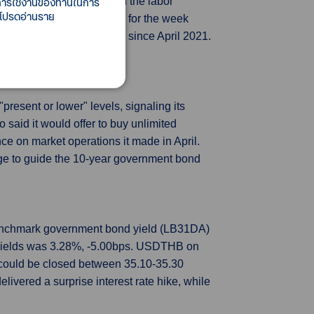
ี้การใช้งานของท่านในการ
uggesting some cooling in the labor
 โปรดอ่านราย
easonally adjusted 229,000 for the week
t month, the lowest level since April 2021.
resent or lower" levels, signaling its
said it would offer to buy unlimited
 on market operations it made in April.
edge to guide the 10-year government bond
 benchmark government bond yield (LB31DA)
 yields was 3.28%, -5.00bps. USDTHB on
 could be closed between 35.10-35.30
ivered a surprise interest rate hike, while