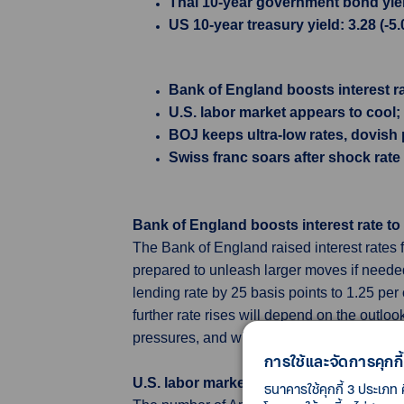
Thai 10-year government bond yield
US 10-year treasury yield: 3.28 (-5
Bank of England boosts interest rat
U.S. labor market appears to cool
BOJ keeps ultra-low rates, dovish
Swiss franc soars after shock rate
Bank of England boosts interest rate to 
The Bank of England raised interest rates for
prepared to unleash larger moves if neede
lending rate by 25 basis points to 1.25 per
further rate rises will depend on the outlook
pressures, and will if necessary act forcefu
การใช้และจัดการคุกกี้
U.S. labor market appears to cool; hom
ธนาคารใช้คุกกี้ 3 ประเภท 