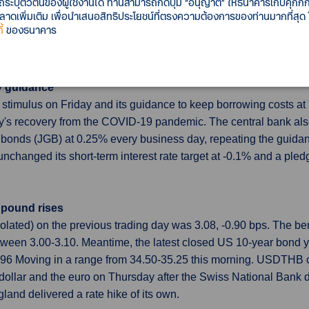
รถระบุตัวตนของผู้ใช้งานได้ ท่านสามารถกดปุ่ม “อนุญาต” ให้ธนาคารเก็บคุกก
for unemployment benefits fell less than expected last week, s
เพิ่มเติม เพื่อนำเสนอสิทธิประโยชน์ที่ตรงความต้องการของท่านมากที่สุด
tial claims for state unemployment benefits slipped 3,000 to a s
้
ของธนาคาร
 to a seasonally adjusted annual rate of 1.549 million units las
 basis points this week to a 13-1/2-year high of 5.78%
cy guidance
timulus on Friday and its guidance to keep borrowing costs at "p
's recovery from the COVID-19 pandemic. The central bank also 
nds (JGB) at 0.25% every business day, repeating the guidance
unchanged its short-term interest rate target at -0.1% and a pl
; pound rises
polated) on the previous trading day was 3.08, -0.90 bps. The
tween 3.00-3.10. Meantime, the latest closed US 10-year bond
4.96 Moving in a range from 34.50-35.25 this morning. USDTHB
ollar and the euro on Thursday after the Swiss National Bank del
gland delivered a rate hike of its own.