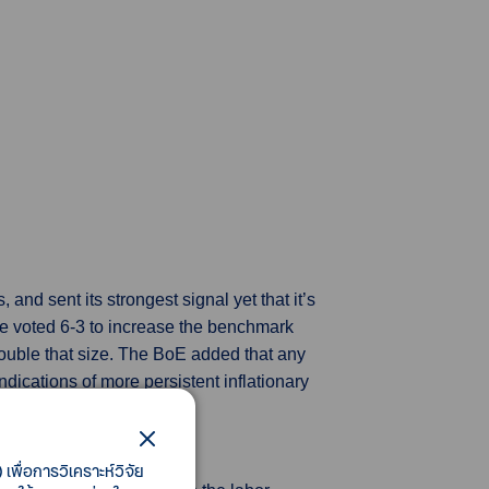
 and sent its strongest signal yet that it’s
e voted 6-3 to increase the benchmark
 double that size. The BoE added that any
indications of more persistent inflationary
เพื่อการวิเคราะห์วิจัย