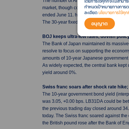
โดยการใช้คุกกี้จะไม่สามา
The number of Americans filing new claims 
กำหนดเป้าหมายทางการตลาด
market, though conditions remain tight.Ini
ละเอียด
นโยบายการใช้คุกกี
ended June 11. housing starts plunged 14.4%
The 30-year fixed-rate mortgage jumped 55
อนุญาต
BOJ keeps ultra-low rates, dovish poli
The Bank of Japan maintained its massive s
resolve to focus on supporting the economy
amounts of 10-year Japanese government bo
As widely expected, the central bank kept 
yield around 0%.
Swiss franc soars after shock rate hike
The 10-year government bond yield (inter
was 3.05, +0.00 bps. LB31DA could be be
the previous trading day closed around 3
today. The Swiss franc soared against the d
the British pound rose after the Bank of En