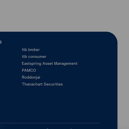
ร
ttb broker
ttb consumer
Eastspring Asset Management
PAMCO
Roddonjai
Thanachart Securities