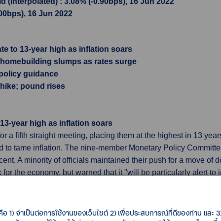
 (interpolated) : 3.08% (-0.90bps), 16 Jun 2022
.00bps), 16 Jun 2022
e to 13-year high as inflation soars
; homebuilding slumps as rates surge
 policy guidance
 hike; pound rises
13-year high as inflation soars
 a fifth straight meeting, placing them at the highest in 13 years,
d to tame inflation. The nine-member Monetary Policy Committe
 cent. A minority of officials maintained their push for a move of
 for the economy, but warned that it "will be particularly alert to 
lly in response."
ebuilding slumps as rates surge
คือ 1) จำเป็นต่อการใช้งานของเว็บไซต์ 2) เพื่อประสบการณ์ที่ดีของท่าน และ 3) 