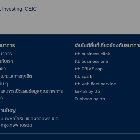
, Investing, CEIC
อธนาคาร
เว็บไซต์อื่นที่เกี่ยวข้องกับธนาคา
ธนาคาร
ttb business click
นกับเรา
ttb business one
าขา
ttb DRIVE app
เบาะแสการทุจริต
ttb spark
ื่น ๆ
ttb web fleet service
และการเปิดเผยข้อมูลคุณภาพการ
fai-fah by ttb
าร
Punboon by ttb
งานใหญ่
ถนนพหลโยธิน แขวงจอมพล เขต
ร กรุงเทพฯ 10900