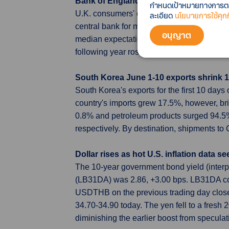
Bank of England says 12-month inflatio
กำหนดเป้าหมายทางการตลาด
U.K. consumers' expectations for inflation 
ละเอียด
นโยบายการใช้คุกกี
central bank for more interest rate hikes. E
อนุญาต
median expectation had only been 4.3%. Mor
following year rose to 3.4% in the previous
South Korea June 1-10 exports shrink 12.
South Korea's exports for the first 10 da
country's imports grew 17.5%, however, brin
0.8% and petroleum products surged 94.5%,
respectively. By destination, shipments t
Dollar rises as hot U.S. inflation data 
The 10-year government bond yield (inter
(LB31DA) was 2.86, +3.00 bps. LB31DA cou
USDTHB on the previous trading day clos
34.70-34.90 today. The yen fell to a fresh 
diminishing the earlier boost from speculat