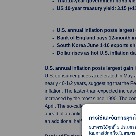
Thai 10-year government bond yield
US 10-year treasury yield: 3.15 (+
U.S. annual inflation posts largest
Bank of England says 12-month inf
South Korea June 1-10 exports shrin
Dollar rises as hot U.S. inflation
U.S. annual inflation posts largest gain 
U.S. consumer prices accelerated in May as 
nearly 40-1/2 years, suggesting that the F
inflation. The faster-than-expected increas
increased by the most since 1990. The con
April. The so-called core CPI increased 6.
ahead of an anticipated second 50 basis poi
การใช้และจัดการคุกกี้
an additional half a percentage point in Jul
ธนาคารใช้คุกกี้ 3 ประเภท 
โดยการใช้คุกกี้จะไม่สามา