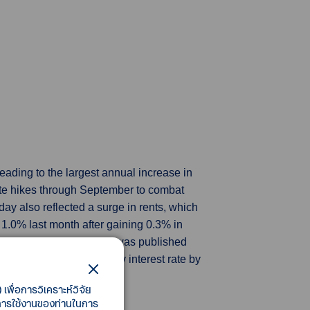
eading to the largest annual increase in
rate hikes through September to combat
day also reflected a surge in rents, which
1.0% last month after gaining 0.3% in
ril. The inflation report was published
pected to raise its policy interest rate by
เพื่อการวิเคราะห์วิจัย
ี้การใช้งานของท่านในการ