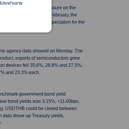
 โปรดอ่านราย
 target, adding to the pressure on the
May. In the last survey in February, the
for longer. The median expectation for the
se to 3.5% from 3.3%.
ustoms agency data showed on Monday. The
 product, exports of semiconductors grew
on devices fell 35.6%, 28.8% and 27.5%,
.7% and 23.3% each.
 benchmark government bond yield
ear bond yields was 3.15%, +11.00bps.
ning. USDTHB could be closed between
on data drove up Treasury yields,
.