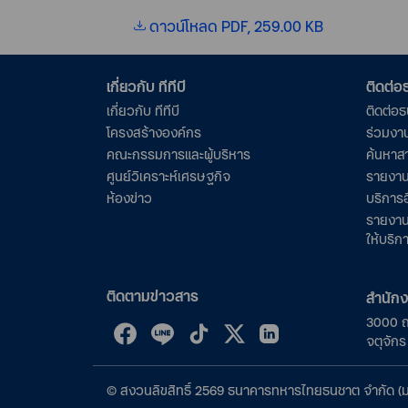
ดาวน์โหลด PDF, 259.00 KB
เกี่ยวกับ ทีทีบี
ติดต่
เกี่ยวกับ ทีทีบี
ติดต่อ
โครงสร้างองค์กร
ร่วมงา
คณะกรรมการและผู้บริหาร
ค้นหาส
ศูนย์วิเคราะห์เศรษฐกิจ
รายงาน
ห้องข่าว
บริการอ
รายงาน
ให้บริก
ติดตามข่าวสาร
สำนัก
3000 
จตุจัก
©
สงวนลิขสิทธิ์
2569
ธนาคารทหารไทยธนชาต จำกัด (