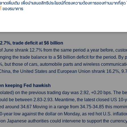
n expectations hit record
เพิ่มเติม เพื่อนำเสนอสิทธิประโยชน์ที่ตรงความต้องการของท่านมากที่สุด
are rising further and further away from the Bank of England's 2%
้
ของธนาคาร
xpectations for inflation over the next 12 months rose to 4.6% in 
eover, consumers expect inflation to stay higher above target 
 survey, while the median expectation for the next five years ro
7%, trade deficit at $6 billion
ys of June shrank 12.7% from the same period a year before, c
ging the trade balance to a $6 billion deficit for the period. By
 but those of cars, automobile parts and wireless communicati
o China, the United States and European Union shrank 16.2%, 9
seen keeping Fed hawkish
polated) on the previous trading day was 2.92, +0.20 bps. The
ld be between 2.83-2.93. Meantime, the latest closed US 10-y
ed around 34.67 Moving in a range from 34.75-34.85 this mor
20-year low against the dollar on Monday, as red hot U.S. inflati
ion Japanese authorities could intervene to support the currency