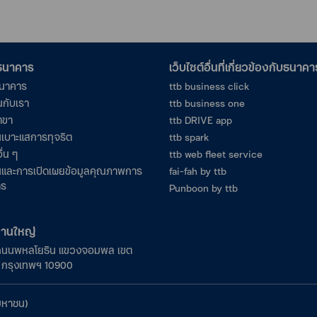
อธนาคาร
เว็บไซต์อื่นที่เกี่ยวข้องกับธนาคา
ธนาคาร
ttb business click
นกับเรา
ttb business one
าขา
ttb DRIVE app
เบาะแสการทุจริต
ttb spark
ื่น ๆ
ttb web fleet service
และการเปิดเผยข้อมูลคุณภาพการ
fai-fah by ttb
าร
Punboon by ttb
งานใหญ่
ถนนพหลโยธิน แขวงจอมพล เขต
ร กรุงเทพฯ 10900
มหาชน)