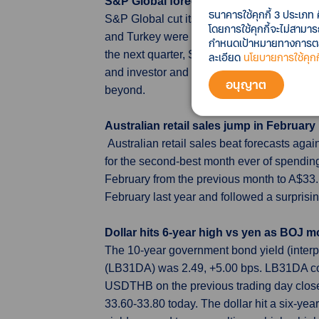
S&P Global forecasts 8.5% contraction 
ธนาคารใช้คุกกี้ 3 ประเภท 
S&P Global cut its 2022 GDP growth estimat
โดยการใช้คุกกี้จะไม่สามา
and Turkey were shaved by more than 1 perc
กำหนดเป้าหมายทางการตลาด
the next quarter, S&P Global said its base
ละเอียด
นโยบายการใช้คุกกี
and investor and consumer confidence in the
อนุญาต
beyond.
Australian retail sales jump in February
Australian retail sales beat forecasts aga
for the second-best month ever of spending
February from the previous month to A$33.1 
February last year and followed a surprisin
Dollar hits 6-year high vs yen as BOJ m
The 10-year government bond yield (inter
(LB31DA) was 2.49, +5.00 bps. LB31DA cou
USDTHB on the previous trading day clos
33.60-33.80 today. The dollar hit a six-yea