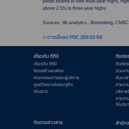
yields soared to new multi-year highs, hig
above 2.5% to three-year highs.
Sources : ttb analytics , Bloomberg, CNBC
ดาวน์โหลด PDF, 259.00 KB
เกี่ยวกับ ทีทีบี
ติดต่
เกี่ยวกับ ทีทีบี
ติดต่อ
โครงสร้างองค์กร
ร่วมงา
คณะกรรมการและผู้บริหาร
ค้นหาส
ศูนย์วิเคราะห์เศรษฐกิจ
รายงาน
ห้องข่าว
บริการอ
รายงาน
ให้บริก
ติดตามข่าวสาร
สำนัก