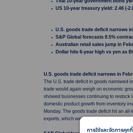
Thai 10-year government bond yield
US 10-year treasury yield: 2.46 (-2
U.S. goods trade deficit narrows in
S&P Global forecasts 8.5% contrac
Australian retail sales jump in Feb
Dollar hits 6-year high vs yen as 
U.S. goods trade deficit narrows in Febr
The U.S. trade deficit in goods narrowed in 
trade would again weigh on economic grow
showed businesses continuing to restock la
domestic product growth from inventory inv
Monday. The goods trade deficit hit an all-
exports, which were not adjusted for inflat
การใช้และจัดการคุกกี้