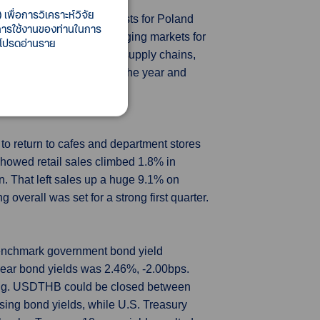
เพื่อการวิเคราะห์วิจัย
action, while its forecasts for Poland
ี้การใช้งานของท่านในการ
economic outlook for emerging markets for
 โปรดอ่านราย
ct on commodity markets, supply chains,
but linger in the rest of the year and
to return to cafes and department stores
showed retail sales climbed 1.8% in
in. That left sales up a huge 9.1% on
verall was set for a strong first quarter.
 benchmark government bond yield
ear bond yields was 2.46%, -2.00bps.
ning. USDTHB could be closed between
ising bond yields, while U.S. Treasury