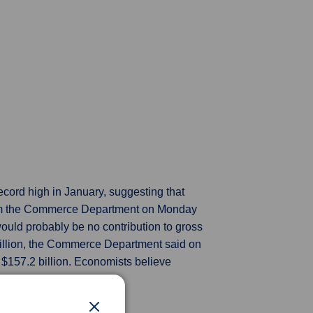
record high in January, suggesting that
 from the Commerce Department on Monday
ould probably be no contribution to gross
 billion, the Commerce Department said on
o $157.2 billion. Economists believe
s.