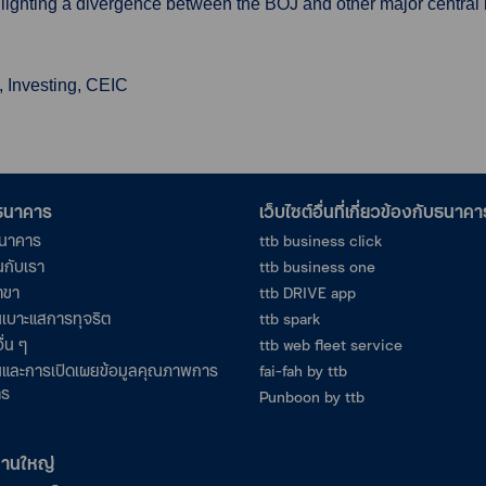
hlighting a divergence between the BOJ and other major central 
, Investing, CEIC
อธนาคาร
เว็บไซต์อื่นที่เกี่ยวข้องกับธนาคา
ธนาคาร
ttb business click
นกับเรา
ttb business one
าขา
ttb DRIVE app
เบาะแสการทุจริต
ttb spark
ื่น ๆ
ttb web fleet service
และการเปิดเผยข้อมูลคุณภาพการ
fai-fah by ttb
าร
Punboon by ttb
งานใหญ่