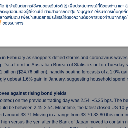
in Russia's economy in 2022
คือ 1) จำเป็นต่อการใช้งานของเว็บไซต์ 2) เพื่อประสบการณ์ที่ดีของท่าน และ 3) 
e for Russia by more than 11 percentage points to an 8.5% contr
รถระบุตัวตนของผู้ใช้งานได้ ท่านสามารถกดปุ่ม “อนุญาต” ให้ธนาคารเก็บคุกก
entage point, due to the effects of the war in Ukraine. On its 
เพิ่มเติม เพื่อนำเสนอสิทธิประโยชน์ที่ตรงความต้องการของท่านมากที่สุด
 assumption was that "he conflict will have the most acute impa
้
ของธนาคาร
 first and second quarters of 2022. The effects would lessening 
in in February as shoppers defied storms and coronavirus waves 
. Data from the Australian Bureau of Statistics out on Tuesday 
billion ($24.76 billion), handily beating forecasts of a 1.0% ga
gly upbeat 1.6% gain in January, suggesting household spending o
oves against rising bond yields
polated) on the previous trading day was 2.54, +5.25 bps. The
ld be between 2.45-2.54. Meantime, the latest closed US 10-y
ed around 33.71 Moving in a range from 33.70-33.80 this mor
r high versus the yen after the Bank of Japan moved to contain r