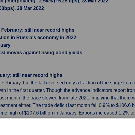
 (interpolated) : 2.54% (+5.25 bps), 28 Mar 2022
.00bps), 28 Mar 2022
 February; still near record highs
tion in Russia's economy in 2022
ruary
BOJ moves against rising bond yields
uary; still near record highs
February, but the fall reversed only a fraction of the surge to a 
th in the first quarter. Though the advance indicators report
st month, the pace slowed from late 2021, implying that there w
estment either. The trade deficit last month fell 0.9% to $106.6
time high of $107.6 billion in January. Exports increased 1.2% t
ion, were flattered by higher prices rather than increased volume