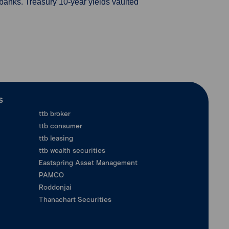
banks. Treasury 10-year yields vaulted
ร
ttb broker
ttb consumer
ttb leasing
ttb wealth securities
Eastspring Asset Management
PAMCO
Roddonjai
Thanachart Securities