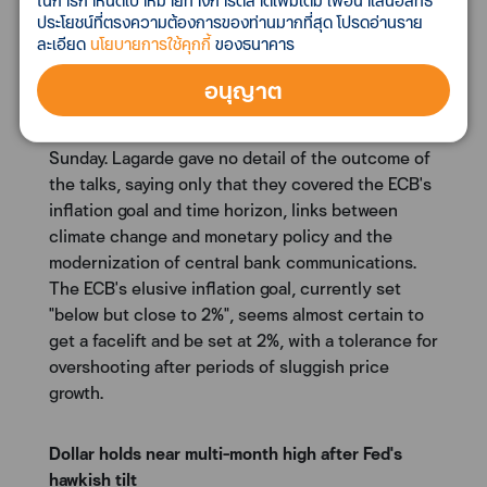
Lagarde says
ในการกำหนดเป้าหมายทางการตลาดเพิ่มเติม เพื่อนำเสนอสิทธิ
ประโยชน์ที่ตรงความต้องการของท่านมากที่สุด โปรดอ่านราย
European Central Bank policymakers meeting this
ละเอียด
นโยบายการใช้คุกกี้
ของธนาคาร
weekend made "good progress" in reshaping the
ECB's strategic goals, including the role it plays in
อนุญาต
fighting climate change and a revised approach to
inflation, President Christine Lagarde said on
Sunday. Lagarde gave no detail of the outcome of
the talks, saying only that they covered the ECB's
inflation goal and time horizon, links between
climate change and monetary policy and the
modernization of central bank communications.
The ECB's elusive inflation goal, currently set
"below but close to 2%", seems almost certain to
get a facelift and be set at 2%, with a tolerance for
overshooting after periods of sluggish price
growth.
Dollar holds near multi-month high after Fed's
hawkish tilt