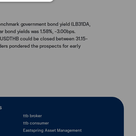
 benchmark government bond yield (LB31DA,
ar bond yields was 1.58%, -3.00bps.
g. USDTHB could be closed between 31.15-
ders pondered the prospects for early
ร
ttb broker
ttb consumer
Eastspring Asset Management