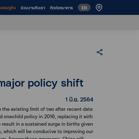
EN
ห์เศรษฐกิจ
ร่วมงานกับเรา
ติดต่อธนาคาร
major policy shift
1 มิ.ย. 2564
he existing limit of two after recent data
 onechild policy in 2016, replacing it with
o result in a sustained surge in births given
s, which will be conducive to improving our
ation. Among those measures, China will