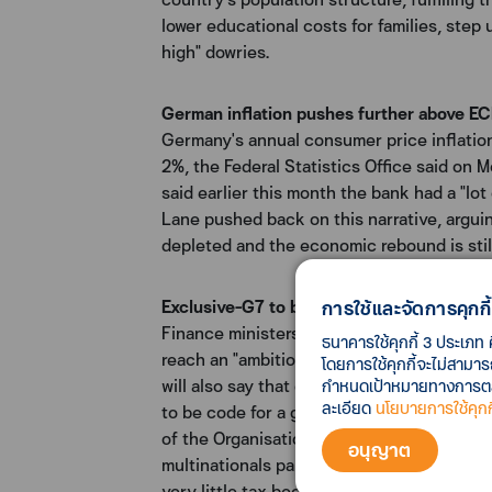
lower educational costs for families, ste
high" dowries.
German inflation pushes further above EC
Germany's annual consumer price inflation
2%, the Federal Statistics Office said on 
said earlier this month the bank had a "lot 
Lane pushed back on this narrative, arguing
depleted and the economic rebound is sti
Exclusive-G7 to back minimum global cor
การใช้และจัดการคุกกี้
Finance ministers from the group of seven
ธนาคารใช้คุกกี้ 3 ประเภท 
reach an "ambitious" deal on a minimum glo
โดยการใช้คุกกี้จะไม่สามา
will also say that once the recovery is wel
กำหนดเป้าหมายทางการตลาด
ละเอียด
นโยบายการใช้คุกกี
to be code for a gradual withdrawal of stim
of the Organisation for Economic Cooperat
อนุญาต
multinationals paid their fair share of ta
very little tax because they set up offices