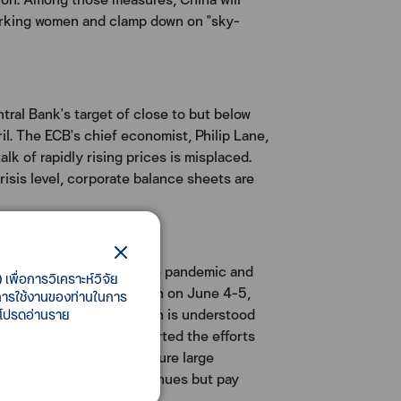
 working women and clamp down on "sky-
ral Bank's target of close to but below
il. The ECB's chief economist, Philip Lane,
alk of rapidly rising prices is misplaced.
risis level, corporate balance sheets are
es as they emerge from the pandemic and
เพื่อการวิเคราะห์วิจัย
ials, set to meet in London on June 4-5,
ี้การใช้งานของท่านในการ
y of public finances", which is understood
 โปรดอ่านราย
said the G7 strongly supported the efforts
tax level that would ensure large
es that generate huge revenues but pay