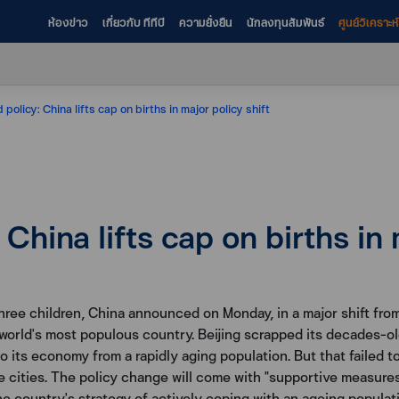
ห้องข่าว
เกี่ยวกับ ทีทีบี
ความยั่งยืน
นักลงทุนสัมพันธ์
ศูนย์วิเคราะ
 policy: China lifts cap on births in major policy shift
 China lifts cap on births in 
ee children, China announced on Monday, in a major shift from t
 world's most populous country. Beijing scrapped its decades-old
 to its economy from a rapidly aging population. But that failed t
se cities. The policy change will come with "supportive measure
 the country's strategy of actively coping with an ageing popul