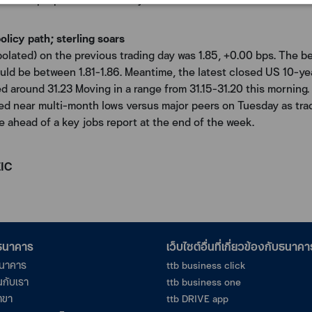
olicy path; sterling soars
polated) on the previous trading day was 1.85, +0.00 bps. The
ould be between 1.81-1.86. Meantime, the latest closed US 10-ye
d around 31.23 Moving in a range from 31.15-31.20 this mornin
hed near multi-month lows versus major peers on Tuesday as tra
e ahead of a key jobs report at the end of the week.
EIC
อธนาคาร
เว็บไซต์อื่นที่เกี่ยวข้องกับธนาคา
ธนาคาร
ttb business click
นกับเรา
ttb business one
าขา
ttb DRIVE app