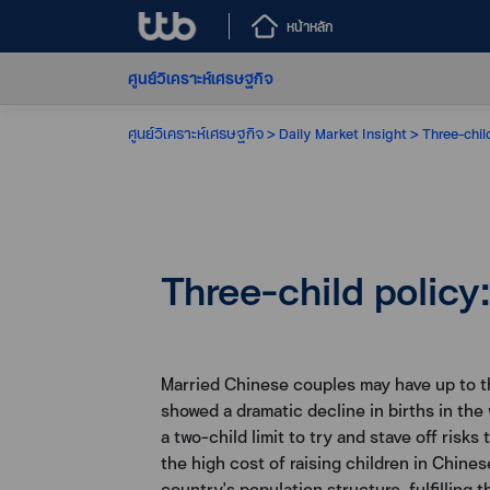
หน้าหลัก
ศูนย์วิเคราะห์เศรษฐกิจ
ศูนย์วิเคราะห์เศรษฐกิจ
Daily Market Insight
Three-child
Three-child policy:
Married Chinese couples may have up to thr
showed a dramatic decline in births in the
a two-child limit to try and stave off risks
the high cost of raising children in Chine
country's population structure, fulfilling